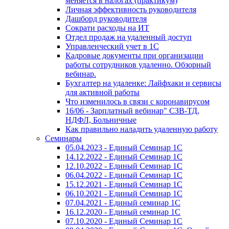
меняется в налогах (практикум)
Личная эффективность руководителя
Дашборд руководителя
Сократи расходы на ИТ
Отдел продаж на удаленный доступ
Управленческий учет в 1С
Кадровые документы при организации
работы сотрудников удаленно. Обзорный
вебинар.
Бухгалтер на удаленке: Лайфхаки и сервисы
для активной работы
Что изменилось в связи с коронавирусом
16/06 - Зарплатный вебинар" СЗВ-ТД,
НДФЛ, Больничные
Как правильно наладить удаленную работу
Семинары
05.04.2023 - Единый Семинар 1С
14.12.2022 - Единый Семинар 1С
12.10.2022 - Единый Семинар 1С
06.04.2022 - Единый Семинар 1С
15.12.2021 - Единый Семинар 1С
06.10.2021 - Единый Семинар 1С
07.04.2021 - Единый семинар 1С
16.12.2020 - Единый семинар 1С
07.10.2020 - Единый Семинар 1С