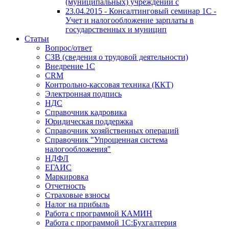
(муниципальных) учреждений с
23.04.2015 - Консалтинговый семинар 1С -
Учет и налогообложение зарплаты в
государственных и муницип
Статьи
Вопрос/ответ
СЗВ (сведения о трудовой деятельности)
Внедрение 1С
CRM
Контрольно-кассовая техника (ККТ)
Электронная подпись
НДС
Справочник кадровика
Юридическая поддержка
Справочник хозяйственных операций
Справочник "Упрощенная система
налогообложения"
НДФЛ
ЕГАИС
Маркировка
Отчетность
Страховые взносы
Налог на прибыль
Работа с программой КАМИН
Работа с программой 1С:Бухгалтерия