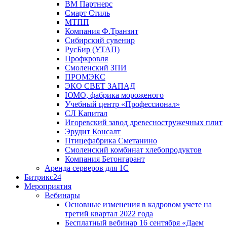
ВМ Партнерс
Смарт Стиль
МТПП
Компания Ф.Транзит
Сибирский сувенир
РусБир (УТАП)
Профкровля
Смоленский ЗПИ
ПРОМЭКС
ЭКО СВЕТ ЗАПАД
ЮМО, фабрика мороженого
Учебный центр «Профессионал»
СЛ Капитал
Игоревский завод древесностружечных плит
Эрудит Консалт
Птицефабрика Сметанино
Смоленский комбинат хлебопродуктов
Компания Бетонгарант
Аренда серверов для 1С
Битрикс24
Мероприятия
Вебинары
Основные изменения в кадровом учете на
третий квартал 2022 года
Бесплатный вебинар 16 сентября «Даем