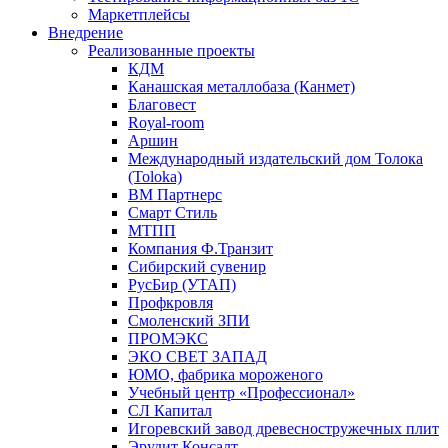
Маркетплейсы
Внедрение
Реализованные проекты
КДМ
Канашская металлобаза (Канмет)
Благовест
Royal-room
Аршин
Международный издательский дом Толока
(Toloka)
ВМ Партнерс
Смарт Стиль
МТПП
Компания Ф.Транзит
Сибирский сувенир
РусБир (УТАП)
Профкровля
Смоленский ЗПИ
ПРОМЭКС
ЭКО СВЕТ ЗАПАД
ЮМО, фабрика мороженого
Учебный центр «Профессионал»
СЛ Капитал
Игоревский завод древесностружечных плит
Эрудит Консалт