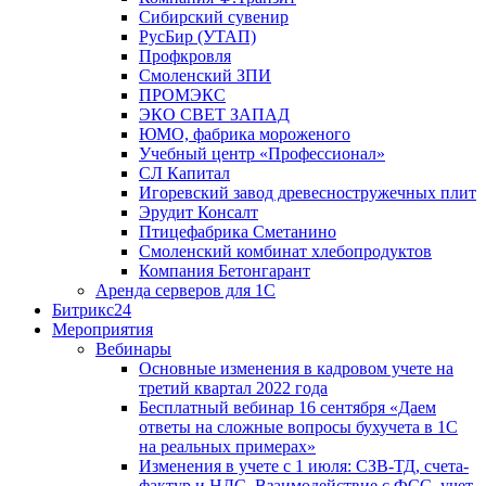
Сибирский сувенир
РусБир (УТАП)
Профкровля
Смоленский ЗПИ
ПРОМЭКС
ЭКО СВЕТ ЗАПАД
ЮМО, фабрика мороженого
Учебный центр «Профессионал»
СЛ Капитал
Игоревский завод древесностружечных плит
Эрудит Консалт
Птицефабрика Сметанино
Смоленский комбинат хлебопродуктов
Компания Бетонгарант
Аренда серверов для 1С
Битрикс24
Мероприятия
Вебинары
Основные изменения в кадровом учете на
третий квартал 2022 года
Бесплатный вебинар 16 сентября «Даем
ответы на сложные вопросы бухучета в 1С
на реальных примерах»
Изменения в учете с 1 июля: СЗВ-ТД, счета-
фактур и НДС. Взаимодействие с ФСС, учет