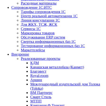
Расходные материалы
Сопровождение 1С:ИТС
Тарифы сопровождения 1С
Центр реальной автоматизации 1С
Линия консультации 1С
Для ЖКХ, ТСЖ, ЖСК
Сервисы 1С
Маркировка товаров
Обслуживание ERP систем
Свертка информационных баз 1С
Тестирование информационных баз 1С
Маркетплейсы
Внедрение
Реализованные проекты
КДМ
Канашская металлобаза (Канмет)
Благовест
Royal-room
Аршин
Международный издательский дом Толока
(Toloka)
ВМ Партнерс
Смарт Стиль
МТПП
Компания Ф.Транзит