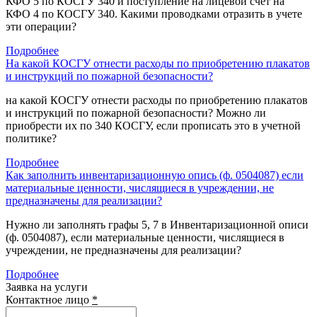
КФО 5 по КОСГУ 340 и поступление на лицевой счет на
КФО 4 по КОСГУ 340. Какими проводками отразить в учете
эти операции?
Подробнее
На какой КОСГУ отнести расходы по приобретению плакатов
и инструкций по пожарной безопасности?
на какой КОСГУ отнести расходы по приобретению плакатов
и инструкций по пожарной безопасности? Можно ли
приобрести их по 340 КОСГУ, если прописать это в учетной
политике?
Подробнее
Как заполнить инвентаризационную опись (ф. 0504087) если
материальные ценности, числящиеся в учреждении, не
предназначены для реализации?
Нужно ли заполнять графы 5, 7 в Инвентаризационной описи
(ф. 0504087), если материальные ценности, числящиеся в
учреждении, не предназначены для реализации?
Подробнее
Заявка на услуги
Контактное лицо
*