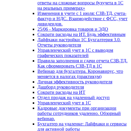
ответы на сложные вопросы бухучета в 1С
на реальных примерах»
Изменения в учете с 1 июля: СЗВ-ТД, счета-
фактур и НДС. Взаимодействие с ФСС, учет
дивидендов.
25/06 - Маркировка товаров и ЭДО
Сократи расходы на ИТ. Будь эффективным
Лайфхаки настройки 1С Бухгалтерия 3.0.
Отчеты руководителя
Управленческий учет в 1С с выводом
графических показателей
Правила заполнения и сдачи отчета СЗВ-ТД.
Как сформировать СЗВ-ТД в 1С
Вебинар для бухгалтера. Коронавирус, что
меняется в налогах (практикум)
Личная эффективность руководителя
Дашборд руководителя
Сократи расходы на ИТ
Отдел продаж на удаленный доступ
Управленческий учет в 1С
Кадровые документы при организации
работы сотрудников удаленно. Обзорный
вебинар.
Бухгалтер на удаленке: Лайфхаки и сервисы
для активной работы