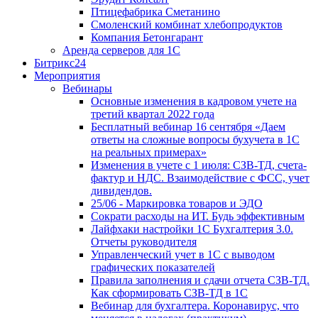
Птицефабрика Сметанино
Смоленский комбинат хлебопродуктов
Компания Бетонгарант
Аренда серверов для 1С
Битрикс24
Мероприятия
Вебинары
Основные изменения в кадровом учете на
третий квартал 2022 года
Бесплатный вебинар 16 сентября «Даем
ответы на сложные вопросы бухучета в 1С
на реальных примерах»
Изменения в учете с 1 июля: СЗВ-ТД, счета-
фактур и НДС. Взаимодействие с ФСС, учет
дивидендов.
25/06 - Маркировка товаров и ЭДО
Сократи расходы на ИТ. Будь эффективным
Лайфхаки настройки 1С Бухгалтерия 3.0.
Отчеты руководителя
Управленческий учет в 1С с выводом
графических показателей
Правила заполнения и сдачи отчета СЗВ-ТД.
Как сформировать СЗВ-ТД в 1С
Вебинар для бухгалтера. Коронавирус, что