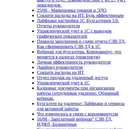
дивидендов.
25/06 - Маркировка товаров и ЭДО
Сократи расходы на ИТ. Будь эффективным
Лайфхаки настройки 1С Бухгалтерия 3.0.
Отчеты руководителя
Управленческий учет в 1С с выводом
графических показателей
Правила заполнения и сдачи отчета СЗВ-ТД.
Как сформировать СЗВ-ТД в 1С
Вебинар для бухгалтера. Коронавирус, что
меняется в налогах (практикум)
Личная эффективность руководителя
Дашборд руководителя
Сократи расходы на ИТ
Отдел продаж на удаленный доступ
Управленческий учет в 1С
Кадровые документы при организации
работы сотрудников удаленно. Обзорный
вебинар.
Бухгалтер на удаленке: Лайфхаки и сервисы
для активной работы
Что изменилось в связи с коронавирусом
16/06 - Зарплатный вебинар" СЗВ-ТД,
НДФЛ, Больничные