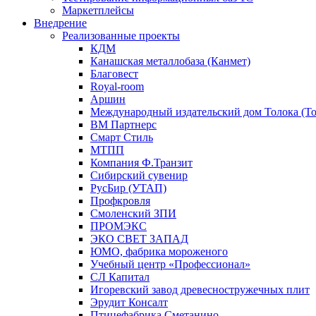
Маркетплейсы
Внедрение
Реализованные проекты
КДМ
Канашская металлобаза (Канмет)
Благовест
Royal-room
Аршин
Международный издательский дом Толока (To
ВМ Партнерс
Смарт Стиль
МТПП
Компания Ф.Транзит
Сибирский сувенир
РусБир (УТАП)
Профкровля
Смоленский ЗПИ
ПРОМЭКС
ЭКО СВЕТ ЗАПАД
ЮМО, фабрика мороженого
Учебный центр «Профессионал»
СЛ Капитал
Игоревский завод древесностружечных плит
Эрудит Консалт
Птицефабрика Сметанино