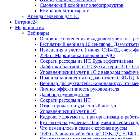
Смоленский комбинат хлебопродуктов
Компания Бетонгарант
Аренда серверов для 1С
Битрикс24
Мероприятия
Вебинары
Основные изменения в кадровом учете на трет
Бесплатный вебинар 16 сентября «Даем ответ
Изменения в учете с 1 июля: СЗВ-ТД, счета-
25/06 - Маркировка товаров и ЭДО
Сократи расходы на ИТ. Будь эффективным
Лайфхаки настройки 1С Бухгалтерия 3.0. Отч
Управленческий учет в 1С с выводом графиче
Правила заполнения и сдачи отчета СЗВ-ТД. 
Вебинар для бухгалтера. Коронавирус, что мен
Личная эффективность руководителя
Дашборд руководителя
Сократи расходы на ИТ
Отдел продаж на удаленный доступ
Управленческий учет в 1С
Кадровые документы при организации работы
Бухгалтер на удаленке: Лайфхаки и сервисы 
Что изменилось в связи с коронавирусом
16/06 - Зарплатный вебинар" СЗВ-ТД, НДФЛ,