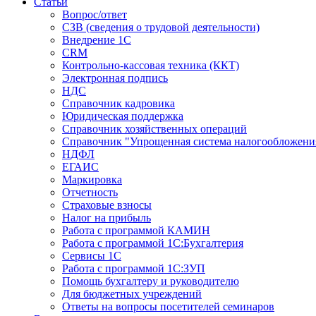
Статьи
Вопрос/ответ
СЗВ (сведения о трудовой деятельности)
Внедрение 1С
CRM
Контрольно-кассовая техника (ККТ)
Электронная подпись
НДС
Справочник кадровика
Юридическая поддержка
Справочник хозяйственных операций
Справочник "Упрощенная система налогообложени
НДФЛ
ЕГАИС
Маркировка
Отчетность
Страховые взносы
Налог на прибыль
Работа с программой КАМИН
Работа с программой 1С:Бухгалтерия
Сервисы 1С
Работа с программой 1С:ЗУП
Помощь бухгалтеру и руководителю
Для бюджетных учреждений
Ответы на вопросы посетителей семинаров