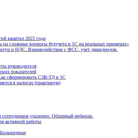
ий квартал 2022 года
ы на сложные вопросы бухучета в 1С на реальных примерах»
фактур и НДС. Взаимодействие с ФСС, учет дивидендов.
еты руководителя
ских показателей
Как сформировать СЗВ-ТД в 1С
яется в налогах (практикум)
 сотрудников удаленно. Обзорный вебинар.
для активной работы
 Больничные