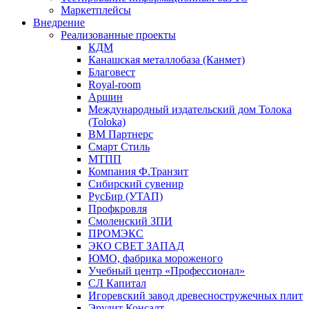
Маркетплейсы
Внедрение
Реализованные проекты
КДМ
Канашская металлобаза (Канмет)
Благовест
Royal-room
Аршин
Международный издательский дом Толока
(Toloka)
ВМ Партнерс
Смарт Стиль
МТПП
Компания Ф.Транзит
Сибирский сувенир
РусБир (УТАП)
Профкровля
Смоленский ЗПИ
ПРОМЭКС
ЭКО СВЕТ ЗАПАД
ЮМО, фабрика мороженого
Учебный центр «Профессионал»
СЛ Капитал
Игоревский завод древесностружечных плит
Эрудит Консалт