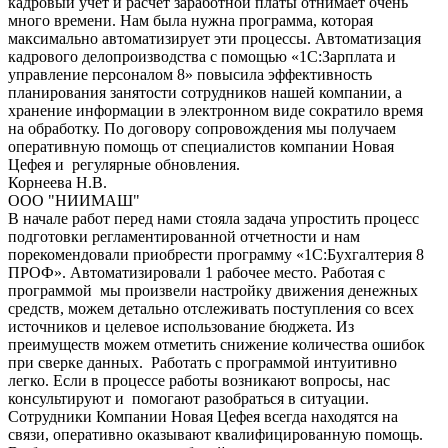
кадровый учет и расчет заработной платы отнимает очень
много времени. Нам была нужна программа, которая
максимально автоматизирует эти процессы. Автоматизация
кадрового делопроизводства с помощью «1С:Зарплата и
управление персоналом 8» повысила эффективность
планирования занятости сотрудников нашей компании, а
хранение информации в электронном виде сократило время
на обработку. По договору сопровождения мы получаем
оперативную помощь от специалистов компании Новая
Цефея и регулярные обновления.
Корнеева Н.В.
ООО "НИИМАШ"
В начале работ перед нами стояла задача упростить процесс
подготовки регламентированной отчетности и нам
порекомендовали приобрести программу «1С:Бухгалтерия 8
ПРОФ». Автоматизировали 1 рабочее место. Работая с
программой мы произвели настройку движения денежных
средств, можем детально отслеживать поступления со всех
источников и целевое использование бюджета. Из
преимуществ можем отметить снижение количества ошибок
при сверке данных. Работать с программой интуитивно
легко. Если в процессе работы возникают вопросы, нас
консультируют и помогают разобраться в ситуации.
Сотрудники Компании Новая Цефея всегда находятся на
связи, оперативно оказывают квалифицированную помощь.