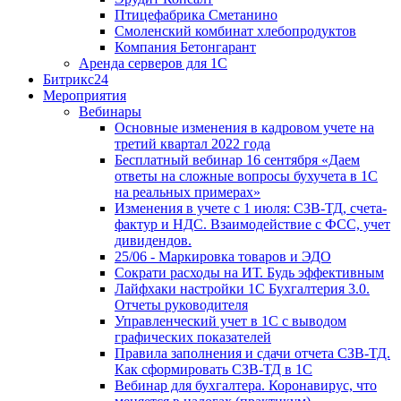
Птицефабрика Сметанино
Смоленский комбинат хлебопродуктов
Компания Бетонгарант
Аренда серверов для 1С
Битрикс24
Мероприятия
Вебинары
Основные изменения в кадровом учете на
третий квартал 2022 года
Бесплатный вебинар 16 сентября «Даем
ответы на сложные вопросы бухучета в 1С
на реальных примерах»
Изменения в учете с 1 июля: СЗВ-ТД, счета-
фактур и НДС. Взаимодействие с ФСС, учет
дивидендов.
25/06 - Маркировка товаров и ЭДО
Сократи расходы на ИТ. Будь эффективным
Лайфхаки настройки 1С Бухгалтерия 3.0.
Отчеты руководителя
Управленческий учет в 1С с выводом
графических показателей
Правила заполнения и сдачи отчета СЗВ-ТД.
Как сформировать СЗВ-ТД в 1С
Вебинар для бухгалтера. Коронавирус, что