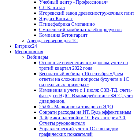
Учебный центр «Профессионал»
СЛ Капитал
Игоревский завод древесностружечных плит
Эрудит Консалт
Птицефабрика Сметанино
Смоленский комбинат хлебопродуктов
Компания Бетонгарант
Аренда серверов для 1С
Битрикс24
Мероприятия
Вебинары
Основные изменения в кадровом учете на
третий квартал 2022 года
Бесплатный вебинар 16 сентября «Даем
ответы на сложные вопросы бухучета в 1С
на реальных примерах»
Изменения в учете с 1 июля: СЗВ-ТД, счета-
фактур и НДС. Взаимодействие с ФСС, учет
дивидендов.
25/06 - Маркировка товаров и ЭДО
Сократи расходы на ИТ. Будь эффективным
Лайфхаки настройки 1С Бухгалтерия 3.0.
Отчеты руководителя
Управленческий учет в 1С с выводом
графических показателей