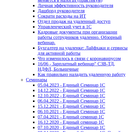
меняется в налогах (практикум)
Личная эффективность руководителя
Дашборд руководителя
Сократи расходы на ИТ
Отдел продаж на удаленный доступ
Управленческий учет в 1С
Кадровые документы при организации
работы сотрудников удаленно. Обзорный
вебинар.
Бухгалтер на удаленке: Лайфхаки и сервисы
для активной работы
Что изменилось в связи с коронавирусом
16/06 - Зарплатный вебинар" СЗВ-ТД,
НДФЛ, Больничные
Как правильно наладить удаленную работу
Семинары
05.04.2023 - Единый Семинар 1С
14.12.2022 - Единый Семинар 1С
12.10.2022 - Единый Семинар 1С
06.04.2022 - Единый Семинар 1С
15.12.2021 - Единый Семинар 1С
06.10.2021 - Единый Семинар 1С
07.04.2021 - Единый семинар 1С
16.12.2020 - Единый семинар 1С
07.10.2020 - Единый Семинар 1С