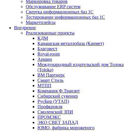
Маркировка товаров
Обслуживание ERP систем
Свертка информационных баз 1С
Тестирование информационных баз 1С
Маркетплейсы
Внедрение
Реализованные проекты
КДМ
Канашская металлобаза (Канмет)
Благовест
Royal-room
Аршин
Международный издательский дом Толока
(Toloka)
ВМ Партнерс
Смарт Стиль
МТПП
Компания Ф.Транзит
Сибирский сувенир
РусБир (УТАП)
Профкровля
Смоленский ЗПИ
ПРОМЭКС
ЭКО СВЕТ ЗАПАД
ЮМО, фабрика мороженого