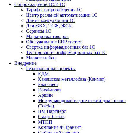
Сопровождение 1С:ИТС
Тарифы сопровождения 1С
Центр реальной автоматизации 1С
Линия консультации 1С
Для ЖКХ, ТСЖ, ЖСК
Сервисы 1С
Маркировка товаров
Обслуживание ERP систем
Свертка информационных баз 1С
Тестирование информационных баз 1С
Маркетплейсы
Внедрение
Реализованные проекты
КДМ
Канашская металлобаза (Канмет)
Благовест
Royal-room
Аршин
Международный издательский дом Толока
(Toloka)
ВМ Партнерс
Смарт Стиль
МТПП
Компания Ф.Транзит
Сибирский сувенир