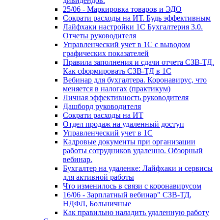
дивидендов.
25/06 - Маркировка товаров и ЭДО
Сократи расходы на ИТ. Будь эффективным
Лайфхаки настройки 1С Бухгалтерия 3.0.
Отчеты руководителя
Управленческий учет в 1С с выводом
графических показателей
Правила заполнения и сдачи отчета СЗВ-ТД.
Как сформировать СЗВ-ТД в 1С
Вебинар для бухгалтера. Коронавирус, что
меняется в налогах (практикум)
Личная эффективность руководителя
Дашборд руководителя
Сократи расходы на ИТ
Отдел продаж на удаленный доступ
Управленческий учет в 1С
Кадровые документы при организации
работы сотрудников удаленно. Обзорный
вебинар.
Бухгалтер на удаленке: Лайфхаки и сервисы
для активной работы
Что изменилось в связи с коронавирусом
16/06 - Зарплатный вебинар" СЗВ-ТД,
НДФЛ, Больничные
Как правильно наладить удаленную работу