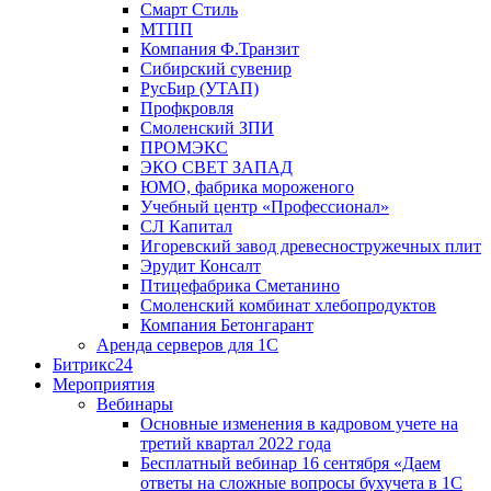
Смарт Стиль
МТПП
Компания Ф.Транзит
Сибирский сувенир
РусБир (УТАП)
Профкровля
Смоленский ЗПИ
ПРОМЭКС
ЭКО СВЕТ ЗАПАД
ЮМО, фабрика мороженого
Учебный центр «Профессионал»
СЛ Капитал
Игоревский завод древесностружечных плит
Эрудит Консалт
Птицефабрика Сметанино
Смоленский комбинат хлебопродуктов
Компания Бетонгарант
Аренда серверов для 1С
Битрикс24
Мероприятия
Вебинары
Основные изменения в кадровом учете на
третий квартал 2022 года
Бесплатный вебинар 16 сентября «Даем
ответы на сложные вопросы бухучета в 1С