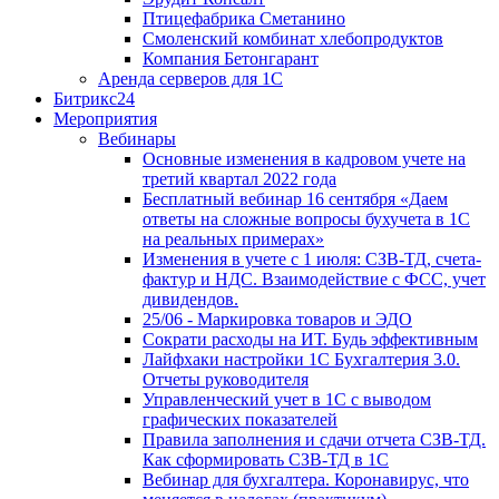
Птицефабрика Сметанино
Смоленский комбинат хлебопродуктов
Компания Бетонгарант
Аренда серверов для 1С
Битрикс24
Мероприятия
Вебинары
Основные изменения в кадровом учете на
третий квартал 2022 года
Бесплатный вебинар 16 сентября «Даем
ответы на сложные вопросы бухучета в 1С
на реальных примерах»
Изменения в учете с 1 июля: СЗВ-ТД, счета-
фактур и НДС. Взаимодействие с ФСС, учет
дивидендов.
25/06 - Маркировка товаров и ЭДО
Сократи расходы на ИТ. Будь эффективным
Лайфхаки настройки 1С Бухгалтерия 3.0.
Отчеты руководителя
Управленческий учет в 1С с выводом
графических показателей
Правила заполнения и сдачи отчета СЗВ-ТД.
Как сформировать СЗВ-ТД в 1С
Вебинар для бухгалтера. Коронавирус, что