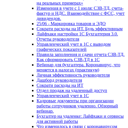
на реальных примерах»
Изменения в учете с 1 июля: СЗВ-ТД, счета-
фактур и НДС. Взаимодействие с ФСС, учет
дивидендов.
25/06 - Маркировка товаров и ЭДО
Сократи расходы на ИТ. Будь эффективным
Лайфхаки настройки 1С Бухгалтерия 3.0.
Отчеты руководителя
Управленческий учет в 1С с выводом
графических показателей
Правила заполнения и сдачи отчета СЗВ-ТД.
Как сформировать СЗВ-ТД в 1С
Вебинар для бухгалтера. Коронавирус, что
меняется в налогах (практикум)
Личная эффективность руководителя
Дашборд руководителя
Сократи расходы на ИТ
Отдел продаж на удаленный доступ
Управленческий учет в 1С
Кадровые документы при организации
работы сотрудников удаленно. Обзорный
вебинар.
Бухгалтер на удаленке: Лайфхаки и сервисы
для активной работы
Что изменилось в связи с коронавирусом