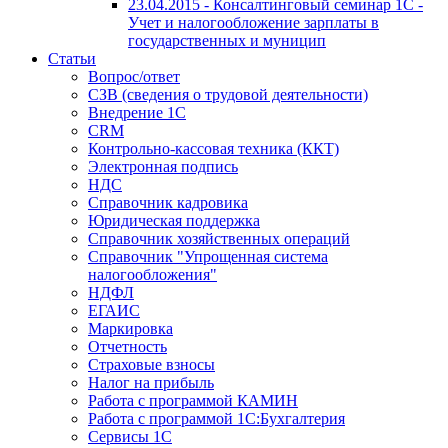
23.04.2015 - Консалтинговый семинар 1С -
Учет и налогообложение зарплаты в
государственных и муницип
Статьи
Вопрос/ответ
СЗВ (сведения о трудовой деятельности)
Внедрение 1С
CRM
Контрольно-кассовая техника (ККТ)
Электронная подпись
НДС
Справочник кадровика
Юридическая поддержка
Справочник хозяйственных операций
Справочник "Упрощенная система
налогообложения"
НДФЛ
ЕГАИС
Маркировка
Отчетность
Страховые взносы
Налог на прибыль
Работа с программой КАМИН
Работа с программой 1С:Бухгалтерия
Сервисы 1С