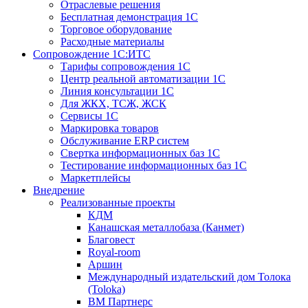
Отраслевые решения
Бесплатная демонстрация 1С
Торговое оборудование
Расходные материалы
Сопровождение 1С:ИТС
Тарифы сопровождения 1С
Центр реальной автоматизации 1С
Линия консультации 1С
Для ЖКХ, ТСЖ, ЖСК
Сервисы 1С
Маркировка товаров
Обслуживание ERP систем
Свертка информационных баз 1С
Тестирование информационных баз 1С
Маркетплейсы
Внедрение
Реализованные проекты
КДМ
Канашская металлобаза (Канмет)
Благовест
Royal-room
Аршин
Международный издательский дом Толока
(Toloka)
ВМ Партнерс