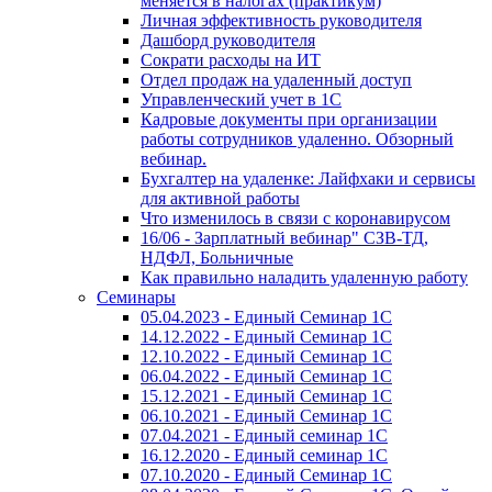
меняется в налогах (практикум)
Личная эффективность руководителя
Дашборд руководителя
Сократи расходы на ИТ
Отдел продаж на удаленный доступ
Управленческий учет в 1С
Кадровые документы при организации
работы сотрудников удаленно. Обзорный
вебинар.
Бухгалтер на удаленке: Лайфхаки и сервисы
для активной работы
Что изменилось в связи с коронавирусом
16/06 - Зарплатный вебинар" СЗВ-ТД,
НДФЛ, Больничные
Как правильно наладить удаленную работу
Семинары
05.04.2023 - Единый Семинар 1С
14.12.2022 - Единый Семинар 1С
12.10.2022 - Единый Семинар 1С
06.04.2022 - Единый Семинар 1С
15.12.2021 - Единый Семинар 1С
06.10.2021 - Единый Семинар 1С
07.04.2021 - Единый семинар 1С
16.12.2020 - Единый семинар 1С
07.10.2020 - Единый Семинар 1С