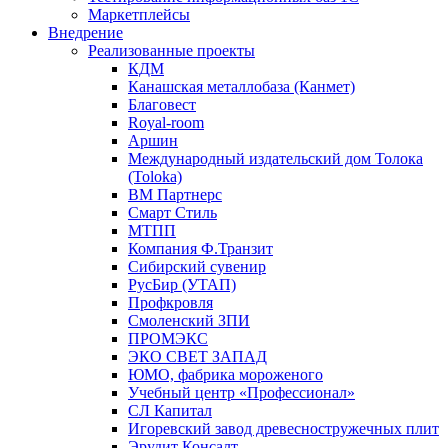
Маркетплейсы
Внедрение
Реализованные проекты
КДМ
Канашская металлобаза (Канмет)
Благовест
Royal-room
Аршин
Международный издательский дом Толока
(Toloka)
ВМ Партнерс
Смарт Стиль
МТПП
Компания Ф.Транзит
Сибирский сувенир
РусБир (УТАП)
Профкровля
Смоленский ЗПИ
ПРОМЭКС
ЭКО СВЕТ ЗАПАД
ЮМО, фабрика мороженого
Учебный центр «Профессионал»
СЛ Капитал
Игоревский завод древесностружечных плит
Эрудит Консалт