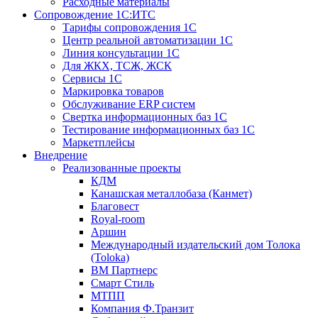
Расходные материалы
Сопровождение 1С:ИТС
Тарифы сопровождения 1С
Центр реальной автоматизации 1С
Линия консультации 1С
Для ЖКХ, ТСЖ, ЖСК
Сервисы 1С
Маркировка товаров
Обслуживание ERP систем
Свертка информационных баз 1С
Тестирование информационных баз 1С
Маркетплейсы
Внедрение
Реализованные проекты
КДМ
Канашская металлобаза (Канмет)
Благовест
Royal-room
Аршин
Международный издательский дом Толока
(Toloka)
ВМ Партнерс
Смарт Стиль
МТПП
Компания Ф.Транзит