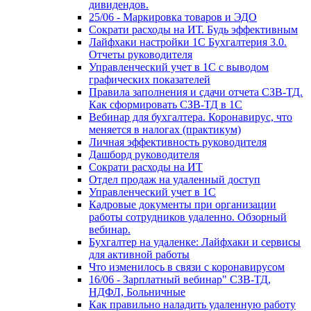
дивидендов.
25/06 - Маркировка товаров и ЭДО
Сократи расходы на ИТ. Будь эффективным
Лайфхаки настройки 1С Бухгалтерия 3.0.
Отчеты руководителя
Управленческий учет в 1С с выводом
графических показателей
Правила заполнения и сдачи отчета СЗВ-ТД.
Как сформировать СЗВ-ТД в 1С
Вебинар для бухгалтера. Коронавирус, что
меняется в налогах (практикум)
Личная эффективность руководителя
Дашборд руководителя
Сократи расходы на ИТ
Отдел продаж на удаленный доступ
Управленческий учет в 1С
Кадровые документы при организации
работы сотрудников удаленно. Обзорный
вебинар.
Бухгалтер на удаленке: Лайфхаки и сервисы
для активной работы
Что изменилось в связи с коронавирусом
16/06 - Зарплатный вебинар" СЗВ-ТД,
НДФЛ, Больничные
Как правильно наладить удаленную работу