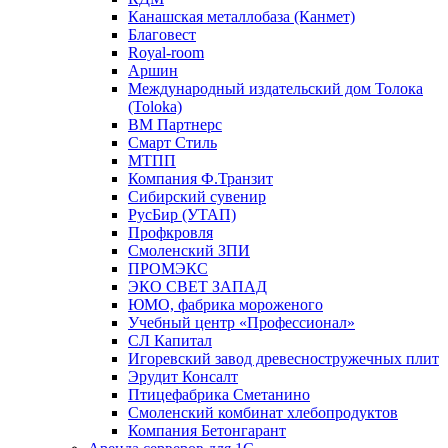
Канашская металлобаза (Канмет)
Благовест
Royal-room
Аршин
Международный издательский дом Толока
(Toloka)
ВМ Партнерс
Смарт Стиль
МТПП
Компания Ф.Транзит
Сибирский сувенир
РусБир (УТАП)
Профкровля
Смоленский ЗПИ
ПРОМЭКС
ЭКО СВЕТ ЗАПАД
ЮМО, фабрика мороженого
Учебный центр «Профессионал»
СЛ Капитал
Игоревский завод древесностружечных плит
Эрудит Консалт
Птицефабрика Сметанино
Смоленский комбинат хлебопродуктов
Компания Бетонгарант