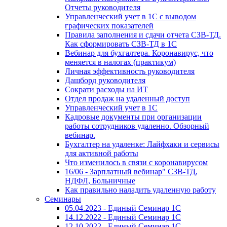
Отчеты руководителя
Управленческий учет в 1С с выводом
графических показателей
Правила заполнения и сдачи отчета СЗВ-ТД.
Как сформировать СЗВ-ТД в 1С
Вебинар для бухгалтера. Коронавирус, что
меняется в налогах (практикум)
Личная эффективность руководителя
Дашборд руководителя
Сократи расходы на ИТ
Отдел продаж на удаленный доступ
Управленческий учет в 1С
Кадровые документы при организации
работы сотрудников удаленно. Обзорный
вебинар.
Бухгалтер на удаленке: Лайфхаки и сервисы
для активной работы
Что изменилось в связи с коронавирусом
16/06 - Зарплатный вебинар" СЗВ-ТД,
НДФЛ, Больничные
Как правильно наладить удаленную работу
Семинары
05.04.2023 - Единый Семинар 1С
14.12.2022 - Единый Семинар 1С
12.10.2022 - Единый Семинар 1С