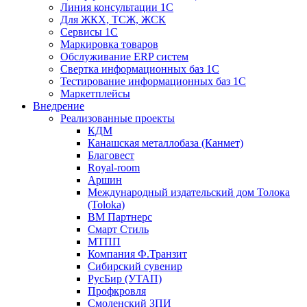
Линия консультации 1С
Для ЖКХ, ТСЖ, ЖСК
Сервисы 1С
Маркировка товаров
Обслуживание ERP систем
Свертка информационных баз 1С
Тестирование информационных баз 1С
Маркетплейсы
Внедрение
Реализованные проекты
КДМ
Канашская металлобаза (Канмет)
Благовест
Royal-room
Аршин
Международный издательский дом Толока
(Toloka)
ВМ Партнерс
Смарт Стиль
МТПП
Компания Ф.Транзит
Сибирский сувенир
РусБир (УТАП)
Профкровля
Смоленский ЗПИ