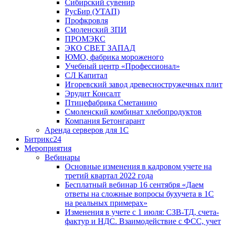
Сибирский сувенир
РусБир (УТАП)
Профкровля
Смоленский ЗПИ
ПРОМЭКС
ЭКО СВЕТ ЗАПАД
ЮМО, фабрика мороженого
Учебный центр «Профессионал»
СЛ Капитал
Игоревский завод древесностружечных плит
Эрудит Консалт
Птицефабрика Сметанино
Смоленский комбинат хлебопродуктов
Компания Бетонгарант
Аренда серверов для 1С
Битрикс24
Мероприятия
Вебинары
Основные изменения в кадровом учете на
третий квартал 2022 года
Бесплатный вебинар 16 сентября «Даем
ответы на сложные вопросы бухучета в 1С
на реальных примерах»
Изменения в учете с 1 июля: СЗВ-ТД, счета-
фактур и НДС. Взаимодействие с ФСС, учет