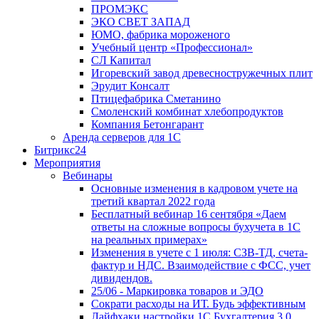
ПРОМЭКС
ЭКО СВЕТ ЗАПАД
ЮМО, фабрика мороженого
Учебный центр «Профессионал»
СЛ Капитал
Игоревский завод древесностружечных плит
Эрудит Консалт
Птицефабрика Сметанино
Смоленский комбинат хлебопродуктов
Компания Бетонгарант
Аренда серверов для 1С
Битрикс24
Мероприятия
Вебинары
Основные изменения в кадровом учете на
третий квартал 2022 года
Бесплатный вебинар 16 сентября «Даем
ответы на сложные вопросы бухучета в 1С
на реальных примерах»
Изменения в учете с 1 июля: СЗВ-ТД, счета-
фактур и НДС. Взаимодействие с ФСС, учет
дивидендов.
25/06 - Маркировка товаров и ЭДО
Сократи расходы на ИТ. Будь эффективным
Лайфхаки настройки 1С Бухгалтерия 3.0.