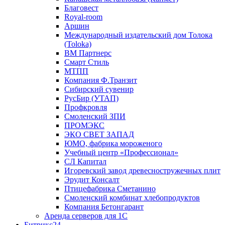
Благовест
Royal-room
Аршин
Международный издательский дом Толока
(Toloka)
ВМ Партнерс
Смарт Стиль
МТПП
Компания Ф.Транзит
Сибирский сувенир
РусБир (УТАП)
Профкровля
Смоленский ЗПИ
ПРОМЭКС
ЭКО СВЕТ ЗАПАД
ЮМО, фабрика мороженого
Учебный центр «Профессионал»
СЛ Капитал
Игоревский завод древесностружечных плит
Эрудит Консалт
Птицефабрика Сметанино
Смоленский комбинат хлебопродуктов
Компания Бетонгарант
Аренда серверов для 1С
Битрикс24