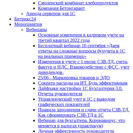
Смоленский комбинат хлебопродуктов
Компания Бетонгарант
Аренда серверов для 1С
Битрикс24
Мероприятия
Вебинары
Основные изменения в кадровом учете на
третий квартал 2022 года
Бесплатный вебинар 16 сентября «Даем
ответы на сложные вопросы бухучета в 1С
на реальных примерах»
Изменения в учете с 1 июля: СЗВ-ТД, счета-
фактур и НДС. Взаимодействие с ФСС, учет
дивидендов.
25/06 - Маркировка товаров и ЭДО
Сократи расходы на ИТ. Будь эффективным
Лайфхаки настройки 1С Бухгалтерия 3.0.
Отчеты руководителя
Управленческий учет в 1С с выводом
графических показателей
Правила заполнения и сдачи отчета СЗВ-ТД.
Как сформировать СЗВ-ТД в 1С
Вебинар для бухгалтера. Коронавирус, что
меняется в налогах (практикум)
Личная эффективность руководителя