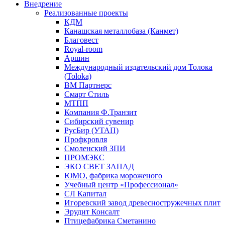
Внедрение
Реализованные проекты
КДМ
Канашская металлобаза (Канмет)
Благовест
Royal-room
Аршин
Международный издательский дом Толока
(Toloka)
ВМ Партнерс
Смарт Стиль
МТПП
Компания Ф.Транзит
Сибирский сувенир
РусБир (УТАП)
Профкровля
Смоленский ЗПИ
ПРОМЭКС
ЭКО СВЕТ ЗАПАД
ЮМО, фабрика мороженого
Учебный центр «Профессионал»
СЛ Капитал
Игоревский завод древесностружечных плит
Эрудит Консалт
Птицефабрика Сметанино