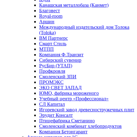
Канашская металлобаза (Канмет)
Благовест
Royal-room
Аршин
Международный издательский дом Толока
(Toloka)
ВМ Партнерс
Смарт Стиль
МТПП
Компания Ф.Транзит
Сибирский сувенир
РусБир (УТАП)
Профкровля
Смоленский ЗПИ
ПРОМЭКС
ЭКО СВЕТ ЗАПАД
ЮМО, фабрика мороженого
Учебный центр «Профессионал»
СЛ Капитал
Игоревский завод древесностружечных плит
Эрудит Консалт
Птицефабрика Сметанино
Смоленский комбинат хлебопродуктов
Компания Бетонгарант