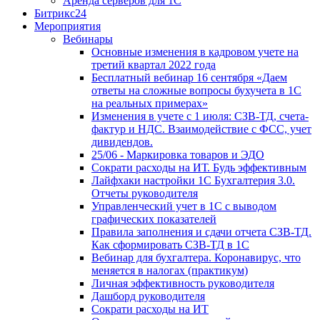
Аренда серверов для 1С
Битрикс24
Мероприятия
Вебинары
Основные изменения в кадровом учете на
третий квартал 2022 года
Бесплатный вебинар 16 сентября «Даем
ответы на сложные вопросы бухучета в 1С
на реальных примерах»
Изменения в учете с 1 июля: СЗВ-ТД, счета-
фактур и НДС. Взаимодействие с ФСС, учет
дивидендов.
25/06 - Маркировка товаров и ЭДО
Сократи расходы на ИТ. Будь эффективным
Лайфхаки настройки 1С Бухгалтерия 3.0.
Отчеты руководителя
Управленческий учет в 1С с выводом
графических показателей
Правила заполнения и сдачи отчета СЗВ-ТД.
Как сформировать СЗВ-ТД в 1С
Вебинар для бухгалтера. Коронавирус, что
меняется в налогах (практикум)
Личная эффективность руководителя
Дашборд руководителя
Сократи расходы на ИТ