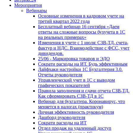
Мероприятия
Вебинары
Основные изменения в кадровом учете на
третий квартал 2022 года
Бесплатный вебинар 16 сентября «Даем
ответы на сложные вопросы бухучета в 1С
на реальных примерах»
Изменения в учете с 1 июля: СЗВ-ТД, счета-
фактур и НДС. Взаимодействие с ФСС, учет
дивидендов.
25/06 - Маркировка товаров и ЭДО
Сократи расходы на ИТ. Будь эффективным
Лайфхаки настройки 1С Бухгалтерия 3.0.
Отчеты руководителя
Управленческий учет в 1С с выводом
графических показателей
Правила заполнения и сдачи отчета СЗВ-ТД.
Как сформировать СЗВ-ТД в 1С
Вебинар для бухгалтера. Коронавирус, что
меняется в налогах (практикум)
Личная эффективность руководителя
Дашборд руководителя
Сократи расходы на ИТ
Отдел продаж на удаленный доступ