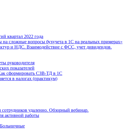
ий квартал 2022 года
ы на сложные вопросы бухучета в 1С на реальных примерах»
фактур и НДС. Взаимодействие с ФСС, учет дивидендов.
еты руководителя
ских показателей
Как сформировать СЗВ-ТД в 1С
яется в налогах (практикум)
 сотрудников удаленно. Обзорный вебинар.
для активной работы
 Больничные