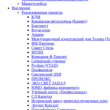
Маркетплейсы
Внедрение
Реализованные проекты
КДМ
Канашская металлобаза (Канмет)
Благовест
Royal-room
Аршин
Международный издательский дом Толока (To
ВМ Партнерс
Смарт Стиль
МТПП
Компания Ф.Транзит
Сибирский сувенир
РусБир (УТАП)
Профкровля
Смоленский ЗПИ
ПРОМЭКС
ЭКО СВЕТ ЗАПАД
ЮМО, фабрика мороженого
Учебный центр «Профессионал»
СЛ Капитал
Игоревский завод древесностружечных плит
Эрудит Консалт
Птицефабрика Сметанино