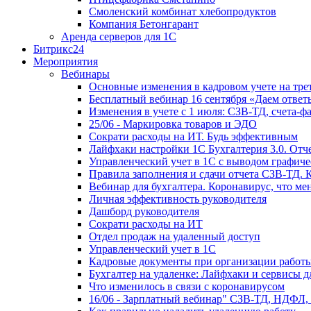
Смоленский комбинат хлебопродуктов
Компания Бетонгарант
Аренда серверов для 1С
Битрикс24
Мероприятия
Вебинары
Основные изменения в кадровом учете на трет
Бесплатный вебинар 16 сентября «Даем ответ
Изменения в учете с 1 июля: СЗВ-ТД, счета-
25/06 - Маркировка товаров и ЭДО
Сократи расходы на ИТ. Будь эффективным
Лайфхаки настройки 1С Бухгалтерия 3.0. Отч
Управленческий учет в 1С с выводом графиче
Правила заполнения и сдачи отчета СЗВ-ТД. 
Вебинар для бухгалтера. Коронавирус, что мен
Личная эффективность руководителя
Дашборд руководителя
Сократи расходы на ИТ
Отдел продаж на удаленный доступ
Управленческий учет в 1С
Кадровые документы при организации работы
Бухгалтер на удаленке: Лайфхаки и сервисы 
Что изменилось в связи с коронавирусом
16/06 - Зарплатный вебинар" СЗВ-ТД, НДФЛ,