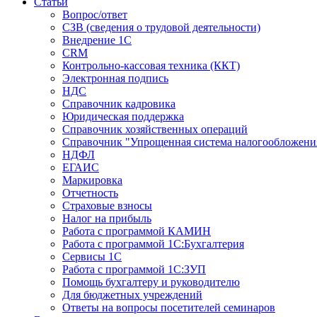
Статьи
Вопрос/ответ
СЗВ (сведения о трудовой деятельности)
Внедрение 1С
CRM
Контрольно-кассовая техника (ККТ)
Электронная подпись
НДС
Справочник кадровика
Юридическая поддержка
Справочник хозяйственных операций
Справочник "Упрощенная система налогообложени
НДФЛ
ЕГАИС
Маркировка
Отчетность
Страховые взносы
Налог на прибыль
Работа с программой КАМИН
Работа с программой 1С:Бухгалтерия
Сервисы 1С
Работа с программой 1С:ЗУП
Помощь бухгалтеру и руководителю
Для бюджетных учреждений
Ответы на вопросы посетителей семинаров