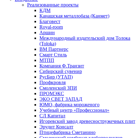
Реализованные проекты
КДМ
Канашская металлобаза (Канмет)
Благовест
Royal-room
Аршин
Международный издательский дом Толока
(Toloka)
ВМ Партнерс
Смарт Стиль
МТПП
Компания Ф.Транзит
Сибирский сувенир
РусБир (УТАП)
Профкровля
Смоленский ЗПИ
ПРОМЭКС
ЭКО СВЕТ ЗАПАД
ЮМО, фабрика мороженого
Учебный центр «Профессионал»
СЛ Капитал
Игоревский завод древесностружечных плит
Эрудит Консалт
Птицефабрика Сметанино
Смоленский комбинат хлебопродуктов