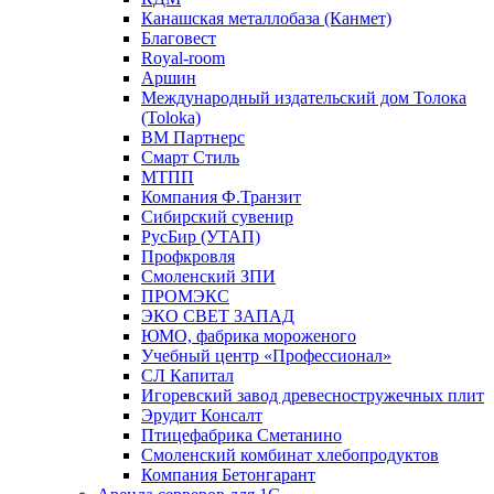
Канашская металлобаза (Канмет)
Благовест
Royal-room
Аршин
Международный издательский дом Толока
(Toloka)
ВМ Партнерс
Смарт Стиль
МТПП
Компания Ф.Транзит
Сибирский сувенир
РусБир (УТАП)
Профкровля
Смоленский ЗПИ
ПРОМЭКС
ЭКО СВЕТ ЗАПАД
ЮМО, фабрика мороженого
Учебный центр «Профессионал»
СЛ Капитал
Игоревский завод древесностружечных плит
Эрудит Консалт
Птицефабрика Сметанино
Смоленский комбинат хлебопродуктов
Компания Бетонгарант