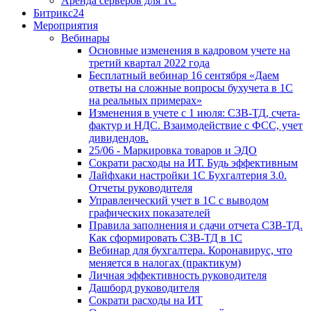
Аренда серверов для 1С
Битрикс24
Мероприятия
Вебинары
Основные изменения в кадровом учете на
третий квартал 2022 года
Бесплатный вебинар 16 сентября «Даем
ответы на сложные вопросы бухучета в 1С
на реальных примерах»
Изменения в учете с 1 июля: СЗВ-ТД, счета-
фактур и НДС. Взаимодействие с ФСС, учет
дивидендов.
25/06 - Маркировка товаров и ЭДО
Сократи расходы на ИТ. Будь эффективным
Лайфхаки настройки 1С Бухгалтерия 3.0.
Отчеты руководителя
Управленческий учет в 1С с выводом
графических показателей
Правила заполнения и сдачи отчета СЗВ-ТД.
Как сформировать СЗВ-ТД в 1С
Вебинар для бухгалтера. Коронавирус, что
меняется в налогах (практикум)
Личная эффективность руководителя
Дашборд руководителя
Сократи расходы на ИТ