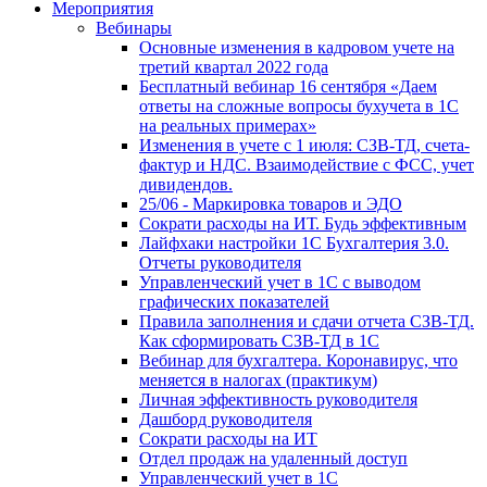
Мероприятия
Вебинары
Основные изменения в кадровом учете на
третий квартал 2022 года
Бесплатный вебинар 16 сентября «Даем
ответы на сложные вопросы бухучета в 1С
на реальных примерах»
Изменения в учете с 1 июля: СЗВ-ТД, счета-
фактур и НДС. Взаимодействие с ФСС, учет
дивидендов.
25/06 - Маркировка товаров и ЭДО
Сократи расходы на ИТ. Будь эффективным
Лайфхаки настройки 1С Бухгалтерия 3.0.
Отчеты руководителя
Управленческий учет в 1С с выводом
графических показателей
Правила заполнения и сдачи отчета СЗВ-ТД.
Как сформировать СЗВ-ТД в 1С
Вебинар для бухгалтера. Коронавирус, что
меняется в налогах (практикум)
Личная эффективность руководителя
Дашборд руководителя
Сократи расходы на ИТ
Отдел продаж на удаленный доступ
Управленческий учет в 1С