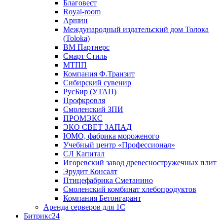
Благовест
Royal-room
Аршин
Международный издательский дом Толока
(Toloka)
ВМ Партнерс
Смарт Стиль
МТПП
Компания Ф.Транзит
Сибирский сувенир
РусБир (УТАП)
Профкровля
Смоленский ЗПИ
ПРОМЭКС
ЭКО СВЕТ ЗАПАД
ЮМО, фабрика мороженого
Учебный центр «Профессионал»
СЛ Капитал
Игоревский завод древесностружечных плит
Эрудит Консалт
Птицефабрика Сметанино
Смоленский комбинат хлебопродуктов
Компания Бетонгарант
Аренда серверов для 1С
Битрикс24