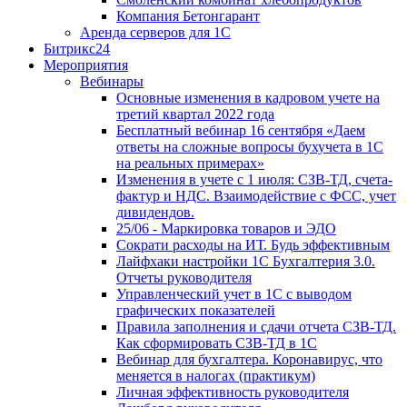
Компания Бетонгарант
Аренда серверов для 1С
Битрикс24
Мероприятия
Вебинары
Основные изменения в кадровом учете на
третий квартал 2022 года
Бесплатный вебинар 16 сентября «Даем
ответы на сложные вопросы бухучета в 1С
на реальных примерах»
Изменения в учете с 1 июля: СЗВ-ТД, счета-
фактур и НДС. Взаимодействие с ФСС, учет
дивидендов.
25/06 - Маркировка товаров и ЭДО
Сократи расходы на ИТ. Будь эффективным
Лайфхаки настройки 1С Бухгалтерия 3.0.
Отчеты руководителя
Управленческий учет в 1С с выводом
графических показателей
Правила заполнения и сдачи отчета СЗВ-ТД.
Как сформировать СЗВ-ТД в 1С
Вебинар для бухгалтера. Коронавирус, что
меняется в налогах (практикум)
Личная эффективность руководителя