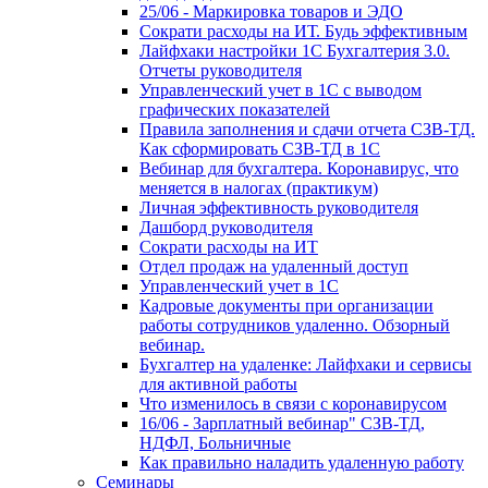
25/06 - Маркировка товаров и ЭДО
Сократи расходы на ИТ. Будь эффективным
Лайфхаки настройки 1С Бухгалтерия 3.0.
Отчеты руководителя
Управленческий учет в 1С с выводом
графических показателей
Правила заполнения и сдачи отчета СЗВ-ТД.
Как сформировать СЗВ-ТД в 1С
Вебинар для бухгалтера. Коронавирус, что
меняется в налогах (практикум)
Личная эффективность руководителя
Дашборд руководителя
Сократи расходы на ИТ
Отдел продаж на удаленный доступ
Управленческий учет в 1С
Кадровые документы при организации
работы сотрудников удаленно. Обзорный
вебинар.
Бухгалтер на удаленке: Лайфхаки и сервисы
для активной работы
Что изменилось в связи с коронавирусом
16/06 - Зарплатный вебинар" СЗВ-ТД,
НДФЛ, Больничные
Как правильно наладить удаленную работу
Семинары