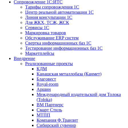
Сопровождение 1С:ИТС
Тарифы сопровождения 1С
Центр реальной автоматизации 1С
Линия консультации 1С
Для ЖКХ, ТСЖ, ЖСК
Сервисы 1С
Маркировка товаров
Обслуживание ERP систем
Свертка информационных баз 1С
Тестирование информационных баз 1С
Маркетплейсы
Внедрение
Реализованные проекты
КДМ
Канашская металлобаза (Канмет)
Благовест
Royal-room
Аршин
Международный издательский дом Толока
(Toloka)
ВМ Партнерс
Смарт Стиль
МТПП
Компания Ф.Транзит
Сибирский сувенир