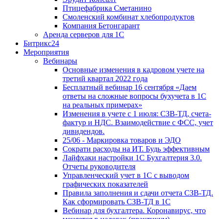
Птицефабрика Сметанино
Смоленский комбинат хлебопродуктов
Компания Бетонгарант
Аренда серверов для 1С
Битрикс24
Мероприятия
Вебинары
Основные изменения в кадровом учете на
третий квартал 2022 года
Бесплатный вебинар 16 сентября «Даем
ответы на сложные вопросы бухучета в 1С
на реальных примерах»
Изменения в учете с 1 июля: СЗВ-ТД, счета-
фактур и НДС. Взаимодействие с ФСС, учет
дивидендов.
25/06 - Маркировка товаров и ЭДО
Сократи расходы на ИТ. Будь эффективным
Лайфхаки настройки 1С Бухгалтерия 3.0.
Отчеты руководителя
Управленческий учет в 1С с выводом
графических показателей
Правила заполнения и сдачи отчета СЗВ-ТД.
Как сформировать СЗВ-ТД в 1С
Вебинар для бухгалтера. Коронавирус, что