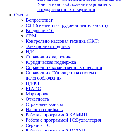
Учет и налогообложение зарплаты в
государственных и муницип
Статьи
Вопрос/ответ
СЗВ (сведения о трудовой деятельности)
Внедрение 1С
CRM
Контрольно-кассовая техника (ККТ)
Электронная подпись
НДС
Справочник кадровика
Юридическая поддержка
Справочник хозяйственных операций
Справочник "Упрощенная система
налогообложения"
НДФЛ
ЕГАИС
Маркировка
Отчетность
Страховые взносы
Налог на прибыль
Работа с программой КАМИН
Работа с программой 1С:Бухгалтерия
Сервисы 1С
Работа с программой 1С:ЗУП