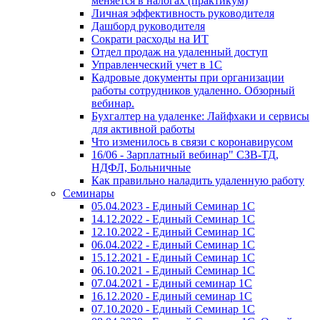
меняется в налогах (практикум)
Личная эффективность руководителя
Дашборд руководителя
Сократи расходы на ИТ
Отдел продаж на удаленный доступ
Управленческий учет в 1С
Кадровые документы при организации
работы сотрудников удаленно. Обзорный
вебинар.
Бухгалтер на удаленке: Лайфхаки и сервисы
для активной работы
Что изменилось в связи с коронавирусом
16/06 - Зарплатный вебинар" СЗВ-ТД,
НДФЛ, Больничные
Как правильно наладить удаленную работу
Семинары
05.04.2023 - Единый Семинар 1С
14.12.2022 - Единый Семинар 1С
12.10.2022 - Единый Семинар 1С
06.04.2022 - Единый Семинар 1С
15.12.2021 - Единый Семинар 1С
06.10.2021 - Единый Семинар 1С
07.04.2021 - Единый семинар 1С
16.12.2020 - Единый семинар 1С
07.10.2020 - Единый Семинар 1С