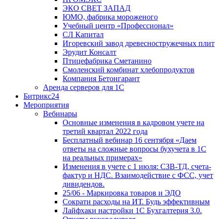
ЭКО СВЕТ ЗАПАД
ЮМО, фабрика мороженого
Учебный центр «Профессионал»
СЛ Капитал
Игоревский завод древесностружечных плит
Эрудит Консалт
Птицефабрика Сметанино
Смоленский комбинат хлебопродуктов
Компания Бетонгарант
Аренда серверов для 1С
Битрикс24
Мероприятия
Вебинары
Основные изменения в кадровом учете на
третий квартал 2022 года
Бесплатный вебинар 16 сентября «Даем
ответы на сложные вопросы бухучета в 1С
на реальных примерах»
Изменения в учете с 1 июля: СЗВ-ТД, счета-
фактур и НДС. Взаимодействие с ФСС, учет
дивидендов.
25/06 - Маркировка товаров и ЭДО
Сократи расходы на ИТ. Будь эффективным
Лайфхаки настройки 1С Бухгалтерия 3.0.