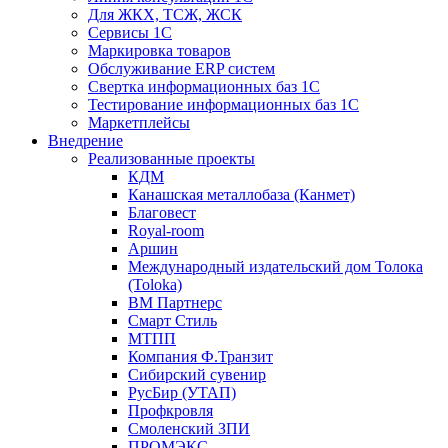
Для ЖКХ, ТСЖ, ЖСК
Сервисы 1С
Маркировка товаров
Обслуживание ERP систем
Свертка информационных баз 1С
Тестирование информационных баз 1С
Маркетплейсы
Внедрение
Реализованные проекты
КДМ
Канашская металлобаза (Канмет)
Благовест
Royal-room
Аршин
Международный издательский дом Толока
(Toloka)
ВМ Партнерс
Смарт Стиль
МТПП
Компания Ф.Транзит
Сибирский сувенир
РусБир (УТАП)
Профкровля
Смоленский ЗПИ
ПРОМЭКС