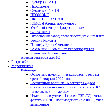
РусБир (УТАП)
Профкровля
Смоленский ЗПИ
ПРОМЭКС
ЭКО СВЕТ ЗАПАД
ЮМО, фабрика мороженого
Учебный центр «Профессионал»
СЛ Капитал
Игоревский завод древесностружечных плит
Эрудит Консалт
Птицефабрика Сметанино
Смоленский комбинат хлебопродуктов
Компания Бетонгарант
Аренда серверов для 1С
Битрикс24
Мероприятия
Вебинары
Основные изменения в кадровом учете на
третий квартал 2022 года
Бесплатный вебинар 16 сентября «Даем
ответы на сложные вопросы бухучета в 1С
на реальных примерах»
Изменения в учете с 1 июля: СЗВ-ТД, счета-
фактур и НДС. Взаимодействие с ФСС, учет
дивидендов.