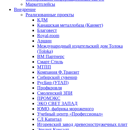
Маркетплейсы
Внедрение
Реализованные проекты
КДМ
Канашская металлобаза (Канмет)
Благовест
Royal-room
Аршин
Международный издательский дом Толока
(Toloka)
ВМ Партнерс
Смарт Стиль
МТПП
Компания Ф.Транзит
Сибирский сувенир
РусБир (УТАП)
Профкровля
Смоленский ЗПИ
ПРОМЭКС
ЭКО СВЕТ ЗАПАД
ЮМО, фабрика мороженого
Учебный центр «Профессионал»
СЛ Капитал
Игоревский завод древесностружечных плит
Эрудит Консалт