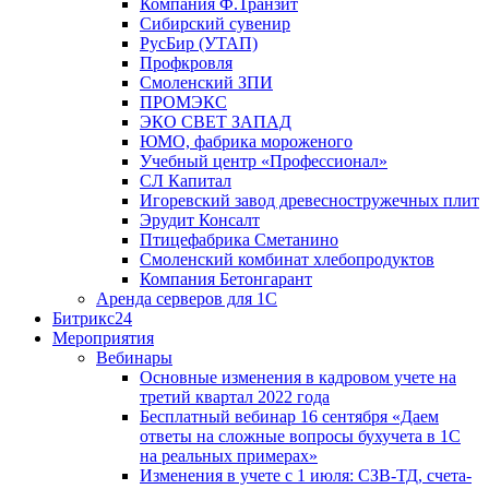
Компания Ф.Транзит
Сибирский сувенир
РусБир (УТАП)
Профкровля
Смоленский ЗПИ
ПРОМЭКС
ЭКО СВЕТ ЗАПАД
ЮМО, фабрика мороженого
Учебный центр «Профессионал»
СЛ Капитал
Игоревский завод древесностружечных плит
Эрудит Консалт
Птицефабрика Сметанино
Смоленский комбинат хлебопродуктов
Компания Бетонгарант
Аренда серверов для 1С
Битрикс24
Мероприятия
Вебинары
Основные изменения в кадровом учете на
третий квартал 2022 года
Бесплатный вебинар 16 сентября «Даем
ответы на сложные вопросы бухучета в 1С
на реальных примерах»
Изменения в учете с 1 июля: СЗВ-ТД, счета-