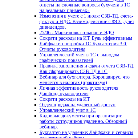
ответы на сложные вопросы бухучета в 1С
на реальных примерах»
Изменения в учете с 1 июля: СЗВ-ТД, счета-
фактур и НДС. Взаимодействие с ФСС, учет
дивидендов.
25/06 - Маркировка товаров и ЭДО
Сократи расходы на ИТ. Будь эффективным
Лайфхаки настройки 1С Бухгалтерия 3.0.
Отчеты руководителя
Управленческий учет в 1С с выводом
графических показателей
Правила заполнения и сдачи отчета СЗВ-ТД.
Как сформировать СЗВ-ТД в 1С
Вебинар для бухгалтера. Коронавирус, что
меняется в налогах (практикум)
Личная эффективность руководителя
Дашборд руководителя
Сократи расходы на ИТ
Отдел продаж на удаленный доступ
Управленческий учет в 1С
Кадровые документы при организации
работы сотрудников удаленно. Обзорный
вебинар.
Бухгалтер на удаленке: Лайфхаки и сервисы
для активной работы