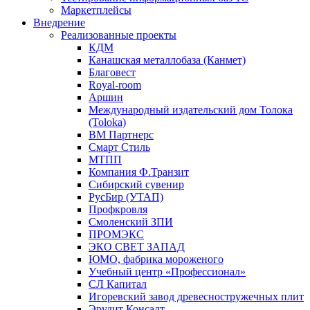
Маркетплейсы
Внедрение
Реализованные проекты
КДМ
Канашская металлобаза (Канмет)
Благовест
Royal-room
Аршин
Международный издательский дом Толока
(Toloka)
ВМ Партнерс
Смарт Стиль
МТПП
Компания Ф.Транзит
Сибирский сувенир
РусБир (УТАП)
Профкровля
Смоленский ЗПИ
ПРОМЭКС
ЭКО СВЕТ ЗАПАД
ЮМО, фабрика мороженого
Учебный центр «Профессионал»
СЛ Капитал
Игоревский завод древесностружечных плит
Эрудит Консалт