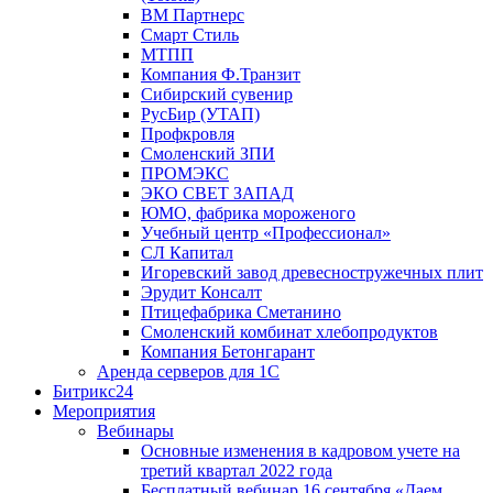
ВМ Партнерс
Смарт Стиль
МТПП
Компания Ф.Транзит
Сибирский сувенир
РусБир (УТАП)
Профкровля
Смоленский ЗПИ
ПРОМЭКС
ЭКО СВЕТ ЗАПАД
ЮМО, фабрика мороженого
Учебный центр «Профессионал»
СЛ Капитал
Игоревский завод древесностружечных плит
Эрудит Консалт
Птицефабрика Сметанино
Смоленский комбинат хлебопродуктов
Компания Бетонгарант
Аренда серверов для 1С
Битрикс24
Мероприятия
Вебинары
Основные изменения в кадровом учете на
третий квартал 2022 года
Бесплатный вебинар 16 сентября «Даем