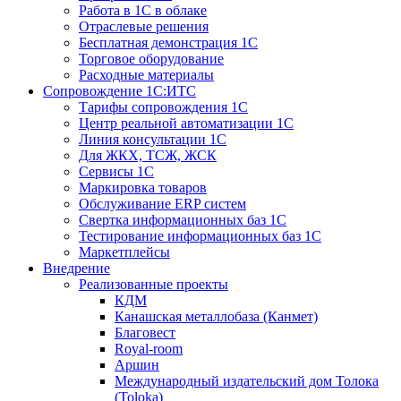
Работа в 1С в облаке
Отраслевые решения
Бесплатная демонстрация 1С
Торговое оборудование
Расходные материалы
Сопровождение 1С:ИТС
Тарифы сопровождения 1С
Центр реальной автоматизации 1С
Линия консультации 1С
Для ЖКХ, ТСЖ, ЖСК
Сервисы 1С
Маркировка товаров
Обслуживание ERP систем
Свертка информационных баз 1С
Тестирование информационных баз 1С
Маркетплейсы
Внедрение
Реализованные проекты
КДМ
Канашская металлобаза (Канмет)
Благовест
Royal-room
Аршин
Международный издательский дом Толока
(Toloka)