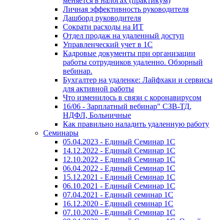
меняется в налогах (практикум)
Личная эффективность руководителя
Дашборд руководителя
Сократи расходы на ИТ
Отдел продаж на удаленный доступ
Управленческий учет в 1С
Кадровые документы при организации
работы сотрудников удаленно. Обзорный
вебинар.
Бухгалтер на удаленке: Лайфхаки и сервисы
для активной работы
Что изменилось в связи с коронавирусом
16/06 - Зарплатный вебинар" СЗВ-ТД,
НДФЛ, Больничные
Как правильно наладить удаленную работу
Семинары
05.04.2023 - Единый Семинар 1С
14.12.2022 - Единый Семинар 1С
12.10.2022 - Единый Семинар 1С
06.04.2022 - Единый Семинар 1С
15.12.2021 - Единый Семинар 1С
06.10.2021 - Единый Семинар 1С
07.04.2021 - Единый семинар 1С
16.12.2020 - Единый семинар 1С
07.10.2020 - Единый Семинар 1С