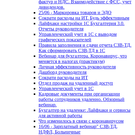
фактур и НДС. Взаимодействие с ФСС, учет
дивидендов.
25/06 - Маркировка товаров и ЭДО
Сократи расходы на ИТ. Будь эффективным
Лайфхаки настройки 1С Бухгалтерия 3.0.
Отчеты руководителя
Управленческий учет в 1С с выводом
графических показателей
Правила заполнения и сдачи отчета СЗВ-ТД.
Как сформировать СЗВ-ТД в 1С
Вебинар для бухгалтера. Коронавирус, что
меняется в налогах (практикум)
Личная эффективность руководителя
Дашборд руководителя
Сократи расходы на ИТ
Отдел продаж на удаленный доступ
Управленческий учет в 1С
Кадровые документы при организации
работы сотрудников удаленно. Обзорный
вебинар.
Бухгалтер на удаленке: Лайфхаки и сервисы
для активной работы
Что изменилось в связи с коронавирусом
16/06 - Зарплатный вебинар" СЗВ-ТД,
НДФЛ, Больничные