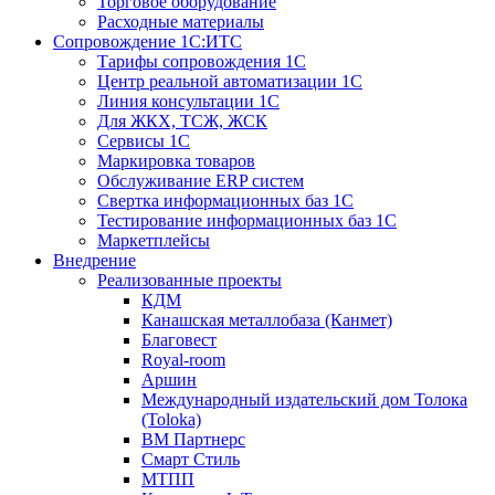
Торговое оборудование
Расходные материалы
Сопровождение 1С:ИТС
Тарифы сопровождения 1С
Центр реальной автоматизации 1С
Линия консультации 1С
Для ЖКХ, ТСЖ, ЖСК
Сервисы 1С
Маркировка товаров
Обслуживание ERP систем
Свертка информационных баз 1С
Тестирование информационных баз 1С
Маркетплейсы
Внедрение
Реализованные проекты
КДМ
Канашская металлобаза (Канмет)
Благовест
Royal-room
Аршин
Международный издательский дом Толока
(Toloka)
ВМ Партнерс
Смарт Стиль
МТПП