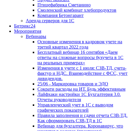
Птицефабрика Сметанино
Смоленский комбинат хлебопродуктов
Компания Бетонгарант
Аренда серверов для 1С
Битрикс24
Мероприятия
Вебинары
Основные изменения в кадровом учете на
третий квартал 2022 года
Бесплатный вебинар 16 сентября «Даем
ответы на сложные вопросы бухучета в 1С
на реальных примерах»
Изменения в учете с 1 июля: СЗВ-ТД, счета-
фактур и НДС. Взаимодействие с ФСС, учет
дивидендов.
25/06 - Маркировка товаров и ЭДО
Сократи расходы на ИТ. Будь эффективным
Лайфхаки настройки 1С Бухгалтерия 3.0.
Отчеты руководителя
Управленческий учет в 1С с выводом
графических показателей
Правила заполнения и сдачи отчета СЗВ-ТД.
Как сформировать СЗВ-ТД в 1С
Вебинар для бухгалтера. Коронавирус, что