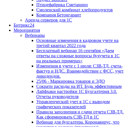
Птицефабрика Сметанино
Смоленский комбинат хлебопродуктов
Компания Бетонгарант
Аренда серверов для 1С
Битрикс24
Мероприятия
Вебинары
Основные изменения в кадровом учете на
третий квартал 2022 года
Бесплатный вебинар 16 сентября «Даем
ответы на сложные вопросы бухучета в 1С
на реальных примерах»
Изменения в учете с 1 июля: СЗВ-ТД, счета-
фактур и НДС. Взаимодействие с ФСС, учет
дивидендов.
25/06 - Маркировка товаров и ЭДО
Сократи расходы на ИТ. Будь эффективным
Лайфхаки настройки 1С Бухгалтерия 3.0.
Отчеты руководителя
Управленческий учет в 1С с выводом
графических показателей
Правила заполнения и сдачи отчета СЗВ-ТД.
Как сформировать СЗВ-ТД в 1С
Вебинар для бухгалтера. Коронавирус, что