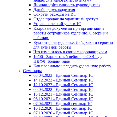
меняется в налогах (практикум)
Личная эффективность руководителя
Дашборд руководителя
Сократи расходы на ИТ
Отдел продаж на удаленный доступ
Управленческий учет в 1С
Кадровые документы при организации
работы сотрудников удаленно. Обзорный
вебинар.
Бухгалтер на удаленке: Лайфхаки и сервисы
для активной работы
Что изменилось в связи с коронавирусом
16/06 - Зарплатный вебинар" СЗВ-ТД,
НДФЛ, Больничные
Как правильно наладить удаленную работу
Семинары
05.04.2023 - Единый Семинар 1С
14.12.2022 - Единый Семинар 1С
12.10.2022 - Единый Семинар 1С
06.04.2022 - Единый Семинар 1С
15.12.2021 - Единый Семинар 1С
06.10.2021 - Единый Семинар 1С
07.04.2021 - Единый семинар 1С
16.12.2020 - Единый семинар 1С
07.10.2020 - Единый Семинар 1С