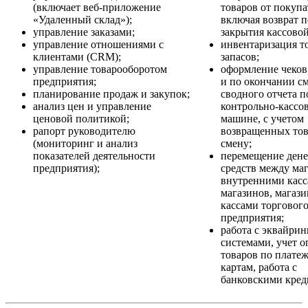
(включает веб-приложение
товаров от покупа
«Удаленный склад»);
включая возврат п
управление заказами;
закрытия кассово
управление отношениями с
инвентаризация т
клиентами (CRM);
запасов;
управление товарооборотом
оформление чеков
предприятия;
и по окончании с
планирование продаж и закупок;
сводного отчета п
анализ цен и управление
контрольно-кассо
ценовой политикой;
машине, с учетом
рапорт руководителю
возвращенных тов
(мониторинг и анализ
смену;
показателей деятельности
перемещение ден
предприятия);
средств между ма
внутренними кас
магазинов, магаз
кассами торговог
предприятия;
работа с эквайри
системами, учет о
товаров по плате
картам, работа с
банковскими кред