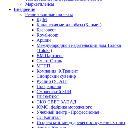
Маркетплейсы
Внедрение
Реализованные проекты
КДМ
Канашская металлобаза (Канмет)
Благовест
Royal-room
Аршин
Международный издательский дом Толока
(Toloka)
ВМ Партнерс
Смарт Стиль
МТПП
Компания Ф.Транзит
Сибирский сувенир
РусБир (УТАП)
Профкровля
Смоленский ЗПИ
ПРОМЭКС
ЭКО СВЕТ ЗАПАД
ЮМО, фабрика мороженого
Учебный центр «Профессионал»
СЛ Капитал
Игоревский завод древесностружечных плит
Эрудит Консалт