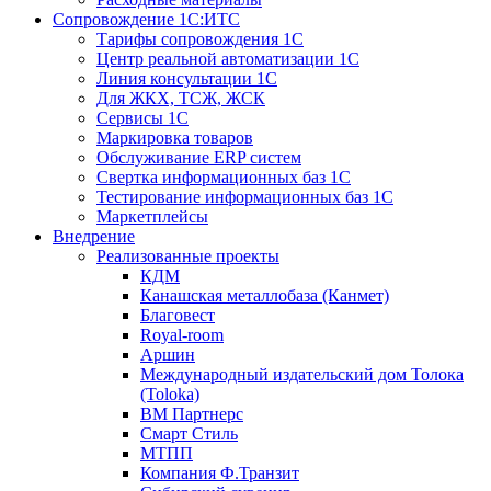
Сопровождение 1С:ИТС
Тарифы сопровождения 1С
Центр реальной автоматизации 1С
Линия консультации 1С
Для ЖКХ, ТСЖ, ЖСК
Сервисы 1С
Маркировка товаров
Обслуживание ERP систем
Свертка информационных баз 1С
Тестирование информационных баз 1С
Маркетплейсы
Внедрение
Реализованные проекты
КДМ
Канашская металлобаза (Канмет)
Благовест
Royal-room
Аршин
Международный издательский дом Толока
(Toloka)
ВМ Партнерс
Смарт Стиль
МТПП
Компания Ф.Транзит