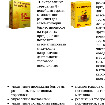
1С:Управление
реше
торговлей 8
-
пред
новейшая версия
для
комплексного
авто
решения для
торг
автоматизации
деяте
бизнес-процессов
мага
на торговых
друг
предприятиях
розн
позволяет
торг
автоматизировать
точек
следующие
числ
направления
объе
деятельности
в то
торгового
сеть.
предприятия.
испол
в кач
касс
прог
управление продажами (оптовая,
приход товаров от
розничная, комиссионная
поставщика на ск
торговля);
магазина,
управление поставками;
реализация товаро
управление складскими запасами
покупателям, воз