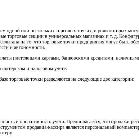
м одной или нескольких торговых точках, в роли которых могу
мые торговые секции в универсальных магазинах и т. д. Конфиг
ссчитана на то, что торговые точки предприятия могут быть об
ости и автономности.
платы платежными картами, банковскими кредитами, наличным
галтерском и налоговом учете.
азе торговые точки разделяются на следующие две категории:
очность и оперативность учета. Предполагается, что продажи р
струментом продавца-кассира является персональный компьюте
ютеру.