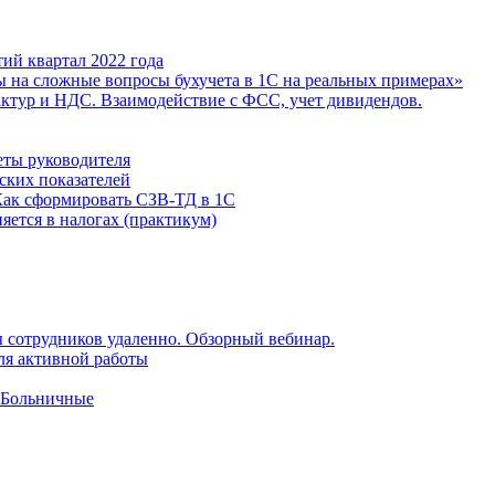
ий квартал 2022 года
ы на сложные вопросы бухучета в 1С на реальных примерах»
фактур и НДС. Взаимодействие с ФСС, учет дивидендов.
еты руководителя
ских показателей
Как сформировать СЗВ-ТД в 1С
яется в налогах (практикум)
 сотрудников удаленно. Обзорный вебинар.
для активной работы
 Больничные