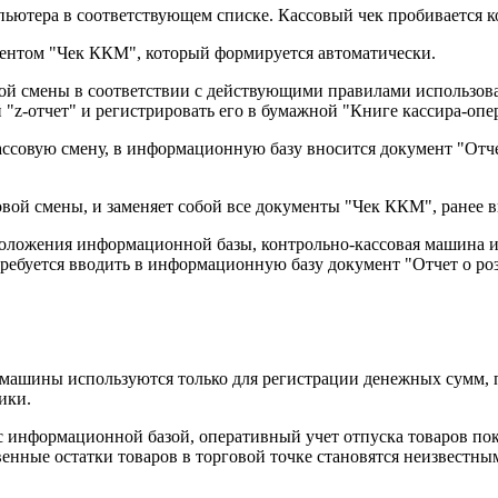
пьютера в соответствующем списке. Кассовый чек пробивается 
ентом "Чек ККМ", который формируется автоматически.
й смены в соответствии с действующими правилами использован
z-отчет" и регистрировать его в бумажной "Книге кассира-опе
ассовую смену, в информационную базу вносится документ "От
вой смены, и заменяет собой все документы "Чек ККМ", ранее в
сположения информационной базы, контрольно-кассовая машина и
ребуется вводить в информационную базу документ "Отчет о ро
машины используются только для регистрации денежных сумм, п
ики.
с информационной базой, оперативный учет отпуска товаров пок
твенные остатки товаров в торговой точке становятся неизвестн