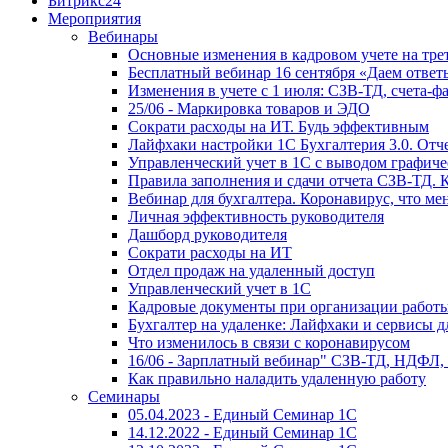
Битрикс24
Мероприятия
Вебинары
Основные изменения в кадровом учете на трет
Бесплатный вебинар 16 сентября «Даем ответ
Изменения в учете с 1 июля: СЗВ-ТД, счета-
25/06 - Маркировка товаров и ЭДО
Сократи расходы на ИТ. Будь эффективным
Лайфхаки настройки 1С Бухгалтерия 3.0. Отч
Управленческий учет в 1С с выводом графиче
Правила заполнения и сдачи отчета СЗВ-ТД. 
Вебинар для бухгалтера. Коронавирус, что мен
Личная эффективность руководителя
Дашборд руководителя
Сократи расходы на ИТ
Отдел продаж на удаленный доступ
Управленческий учет в 1С
Кадровые документы при организации работы
Бухгалтер на удаленке: Лайфхаки и сервисы 
Что изменилось в связи с коронавирусом
16/06 - Зарплатный вебинар" СЗВ-ТД, НДФЛ,
Как правильно наладить удаленную работу
Семинары
05.04.2023 - Единый Семинар 1С
14.12.2022 - Единый Семинар 1С