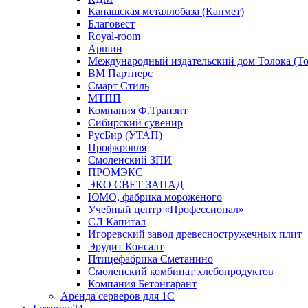
Канашская металлобаза (Канмет)
Благовест
Royal-room
Аршин
Международный издательский дом Толока (To
ВМ Партнерс
Смарт Стиль
МТПП
Компания Ф.Транзит
Сибирский сувенир
РусБир (УТАП)
Профкровля
Смоленский ЗПИ
ПРОМЭКС
ЭКО СВЕТ ЗАПАД
ЮМО, фабрика мороженого
Учебный центр «Профессионал»
СЛ Капитал
Игоревский завод древесностружечных плит
Эрудит Консалт
Птицефабрика Сметанино
Смоленский комбинат хлебопродуктов
Компания Бетонгарант
Аренда серверов для 1С