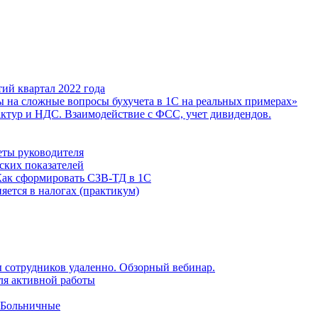
ий квартал 2022 года
ы на сложные вопросы бухучета в 1С на реальных примерах»
фактур и НДС. Взаимодействие с ФСС, учет дивидендов.
еты руководителя
ских показателей
Как сформировать СЗВ-ТД в 1С
яется в налогах (практикум)
 сотрудников удаленно. Обзорный вебинар.
для активной работы
 Больничные