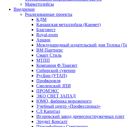
Маркетплейсы
Внедрение
Реализованные проекты
КДМ
Канашская металлобаза (Канмет)
Благовест
Royal-room
Аршин
Международный издательский дом Толока (To
ВМ Партнерс
Смарт Стиль
МТПП
Компания Ф.Транзит
Сибирский сувенир
РусБир (УТАП)
Профкровля
Смоленский ЗПИ
ПРОМЭКС
ЭКО СВЕТ ЗАПАД
ЮМО, фабрика мороженого
Учебный центр «Профессионал»
СЛ Капитал
Игоревский завод древесностружечных плит
Эрудит Консалт
Птицефабрика Сметанино