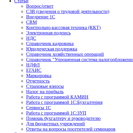
Статьи
Вопрос/ответ
СЗВ (сведения о трудовой деятельности)
Внедрение 1С
CRM
Контрольно-кассовая техника (ККТ)
Электронная подпись
НДС
Справочник кадровика
Юридическая поддержка
Справочник хозяйственных операций
Справочник "Упрощенная система налогообложени
НДФЛ
ЕГАИС
Маркировка
Отчетность
Страховые взносы
Налог на прибыль
Работа с программой КАМИН
Работа с программой 1С:Бухгалтерия
Сервисы 1С
Работа с программой 1С:ЗУП
Помощь бухгалтеру и руководителю
Для бюджетных учреждений
Ответы на вопросы посетителей семинаров