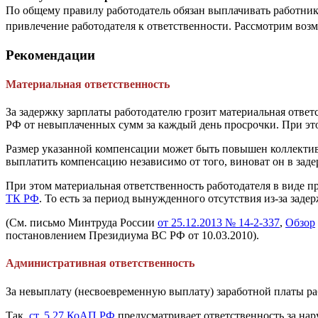
По общему правилу работодатель обязан выплачивать работник
привлечение работодателя к ответственности. Рассмотрим воз
Рекомендации
Материальная ответственность
За задержку зарплаты работодателю грозит материальная отве
РФ от невыплаченных сумм за каждый день просрочки. При это
Размер указанной компенсации может быть повышен коллектив
выплатить компенсацию независимо от того, виноват он в заде
При этом материальная ответственность работодателя в виде п
ТК РФ
. То есть за период вынужденного отсутствия из-за зад
(См. письмо Минтруда России
от 25.12.2013 № 14-2-337
,
Обзор
постановлением Президиума ВС РФ от 10.03.2010).
Административная ответственность
За невыплату (несвоевременную выплату) заработной платы ра
Так,
ст. 5.27 КоАП РФ
предусматривает ответственность за нару