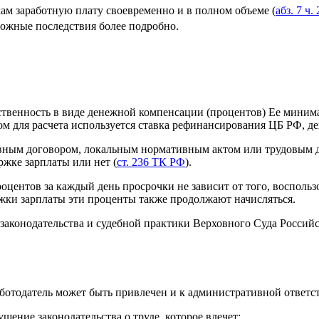
ам заработную плату своевременно и в полном объеме (
абз. 7 ч.
можные последствия более подробно.
тственность в виде денежной компенсации (процентов) Ее миним
м для расчета используется ставка рефинансирования ЦБ РФ, д
ным договором, локальным нормативным актом или трудовым до
ржке зарплаты или нет (
ст. 236 ТК РФ
).
роцентов за каждый день просрочки не зависит от того, восполь
ержки зарплаты эти проценты также продолжают начисляться.
законодательства и судебной практики Верховного Суда Российск
ботодатель может быть привлечен и к административной ответс
шение законодательства о труде, которое влечет: