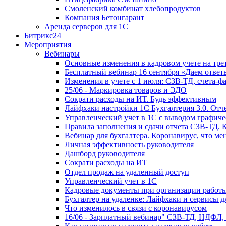
Смоленский комбинат хлебопродуктов
Компания Бетонгарант
Аренда серверов для 1С
Битрикс24
Мероприятия
Вебинары
Основные изменения в кадровом учете на трет
Бесплатный вебинар 16 сентября «Даем ответ
Изменения в учете с 1 июля: СЗВ-ТД, счета-
25/06 - Маркировка товаров и ЭДО
Сократи расходы на ИТ. Будь эффективным
Лайфхаки настройки 1С Бухгалтерия 3.0. Отч
Управленческий учет в 1С с выводом графиче
Правила заполнения и сдачи отчета СЗВ-ТД. 
Вебинар для бухгалтера. Коронавирус, что мен
Личная эффективность руководителя
Дашборд руководителя
Сократи расходы на ИТ
Отдел продаж на удаленный доступ
Управленческий учет в 1С
Кадровые документы при организации работы
Бухгалтер на удаленке: Лайфхаки и сервисы 
Что изменилось в связи с коронавирусом
16/06 - Зарплатный вебинар" СЗВ-ТД, НДФЛ,