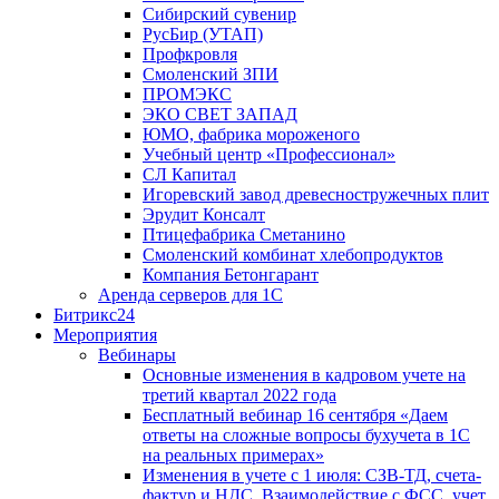
Сибирский сувенир
РусБир (УТАП)
Профкровля
Смоленский ЗПИ
ПРОМЭКС
ЭКО СВЕТ ЗАПАД
ЮМО, фабрика мороженого
Учебный центр «Профессионал»
СЛ Капитал
Игоревский завод древесностружечных плит
Эрудит Консалт
Птицефабрика Сметанино
Смоленский комбинат хлебопродуктов
Компания Бетонгарант
Аренда серверов для 1С
Битрикс24
Мероприятия
Вебинары
Основные изменения в кадровом учете на
третий квартал 2022 года
Бесплатный вебинар 16 сентября «Даем
ответы на сложные вопросы бухучета в 1С
на реальных примерах»
Изменения в учете с 1 июля: СЗВ-ТД, счета-
фактур и НДС. Взаимодействие с ФСС, учет