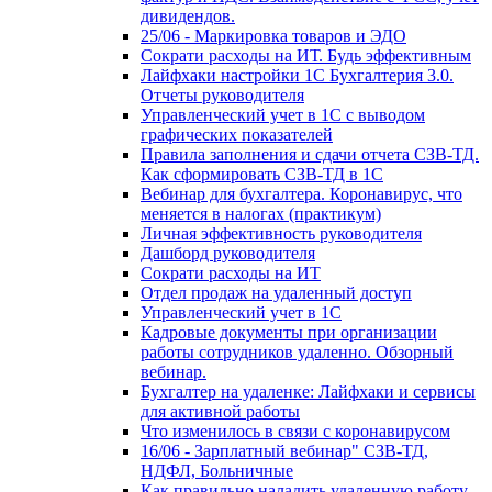
дивидендов.
25/06 - Маркировка товаров и ЭДО
Сократи расходы на ИТ. Будь эффективным
Лайфхаки настройки 1С Бухгалтерия 3.0.
Отчеты руководителя
Управленческий учет в 1С с выводом
графических показателей
Правила заполнения и сдачи отчета СЗВ-ТД.
Как сформировать СЗВ-ТД в 1С
Вебинар для бухгалтера. Коронавирус, что
меняется в налогах (практикум)
Личная эффективность руководителя
Дашборд руководителя
Сократи расходы на ИТ
Отдел продаж на удаленный доступ
Управленческий учет в 1С
Кадровые документы при организации
работы сотрудников удаленно. Обзорный
вебинар.
Бухгалтер на удаленке: Лайфхаки и сервисы
для активной работы
Что изменилось в связи с коронавирусом
16/06 - Зарплатный вебинар" СЗВ-ТД,
НДФЛ, Больничные
Как правильно наладить удаленную работу