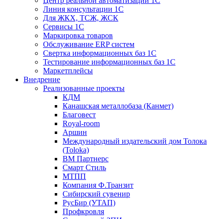
Центр реальной автоматизации 1С
Линия консультации 1С
Для ЖКХ, ТСЖ, ЖСК
Сервисы 1С
Маркировка товаров
Обслуживание ERP систем
Свертка информационных баз 1С
Тестирование информационных баз 1С
Маркетплейсы
Внедрение
Реализованные проекты
КДМ
Канашская металлобаза (Канмет)
Благовест
Royal-room
Аршин
Международный издательский дом Толока
(Toloka)
ВМ Партнерс
Смарт Стиль
МТПП
Компания Ф.Транзит
Сибирский сувенир
РусБир (УТАП)
Профкровля