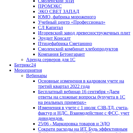
Смоленский ЗПИ
ПРОМЭКС
ЭКО СВЕТ ЗАПАД
ЮМО, фабрика мороженого
Учебный центр «Профессионал»
СЛ Капитал
Игоревский завод древесностружечных плит
Эрудит Консалт
Птицефабрика Сметанино
Смоленский комбинат хлебопродуктов
Компания Бетонгарант
Аренда серверов для 1С
Битрикс24
Мероприятия
Вебинары
Основные изменения в кадровом учете на
третий квартал 2022 года
Бесплатный вебинар 16 сентября «Даем
ответы на сложные вопросы бухучета в 1С
на реальных примерах»
Изменения в учете с 1 июля: СЗВ-ТД, счета-
фактур и НДС. Взаимодействие с ФСС, учет
дивидендов.
25/06 - Маркировка товаров и ЭДО
Сократи расходы на ИТ. Будь эффективным