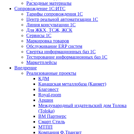
Расходные материалы
Сопровождение 1С:ИТС
Тарифы сопровождения 1С
Центр реальной автоматизации 1С
Линия консультации 1С
Для ЖКХ, ТСЖ, ЖСК
Сервисы 1С
Маркировка товаров
Обслуживание ERP систем
Свертка информационных баз 1С
Тестирование информационных баз 1С
Маркетплейсы
Внедрение
Реализованные проекты
КДМ
Канашская металлобаза (Канмет)
Благовест
Royal-room
Аршин
Международный издательский дом Толока
(Toloka)
ВМ Партнерс
Смарт Стиль
МТПП
Компания Ф.Транзит