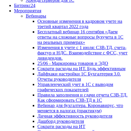
Аренда серверов для 1С
Битрикс24
Мероприятия
Вебинары
Основные изменения в кадровом учете на
третий квартал 2022 года
Бесплатный вебинар 16 сентября «Даем
ответы на сложные вопросы бухучета в 1С
на реальных примерах»
Изменения в учете с 1 июля: СЗВ-ТД, счета-
фактур и НДС. Взаимодействие с ФСС, учет
дивидендов.
25/06 - Маркировка товаров и ЭДО
Сократи расходы на ИТ. Будь эффективным
Лайфхаки настройки 1С Бухгалтерия 3.0.
Отчеты руководителя
Управленческий учет в 1С с выводом
графических показателей
Правила заполнения и сдачи отчета СЗВ-ТД.
Как сформировать СЗВ-ТД в 1С
Вебинар для бухгалтера. Коронавирус, что
меняется в налогах (практикум)
Личная эффективность руководителя
Дашборд руководителя
Сократи расходы на ИТ