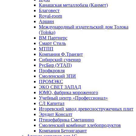
Канашская металлобаза (Канмет)
Благовест
Royal-room
Аршин
Международный издательский дом Толока
(Toloka)
ВМ Партнерс
Смарт Стиль
МТПП
Компания Ф.Транзит
Сибирский сувенир
РусБир (УТАП)
Профкровля
Смоленский ЗПИ
ПРОМЭКС
ЭКО СВЕТ ЗАПАД
ЮМО, фабрика мороженого
Учебный центр «Профессионал»
СЛ Капитал
Игоревский завод древесностружечных плит
Эрудит Консалт
Птицефабрика Сметанино
Смоленский комбинат хлебопродуктов
Компания Бетонгарант