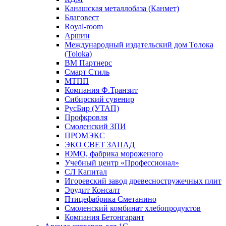
Канашская металлобаза (Канмет)
Благовест
Royal-room
Аршин
Международный издательский дом Толока
(Toloka)
ВМ Партнерс
Смарт Стиль
МТПП
Компания Ф.Транзит
Сибирский сувенир
РусБир (УТАП)
Профкровля
Смоленский ЗПИ
ПРОМЭКС
ЭКО СВЕТ ЗАПАД
ЮМО, фабрика мороженого
Учебный центр «Профессионал»
СЛ Капитал
Игоревский завод древесностружечных плит
Эрудит Консалт
Птицефабрика Сметанино
Смоленский комбинат хлебопродуктов
Компания Бетонгарант