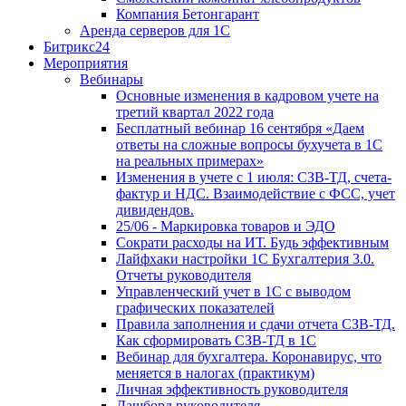
Компания Бетонгарант
Аренда серверов для 1С
Битрикс24
Мероприятия
Вебинары
Основные изменения в кадровом учете на
третий квартал 2022 года
Бесплатный вебинар 16 сентября «Даем
ответы на сложные вопросы бухучета в 1С
на реальных примерах»
Изменения в учете с 1 июля: СЗВ-ТД, счета-
фактур и НДС. Взаимодействие с ФСС, учет
дивидендов.
25/06 - Маркировка товаров и ЭДО
Сократи расходы на ИТ. Будь эффективным
Лайфхаки настройки 1С Бухгалтерия 3.0.
Отчеты руководителя
Управленческий учет в 1С с выводом
графических показателей
Правила заполнения и сдачи отчета СЗВ-ТД.
Как сформировать СЗВ-ТД в 1С
Вебинар для бухгалтера. Коронавирус, что
меняется в налогах (практикум)
Личная эффективность руководителя
Дашборд руководителя