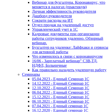
Вебинар для бухгалтера. Коронавирус, что
меняется в налогах (практикум)
Личная эффективность руководителя
Дашборд руководителя
Сократи расходы на ИТ
Отдел продаж на удаленный доступ
Управленческий учет в 1С
Кадровые документы при организации
работы сотрудников удаленно. Обзорный
вебинар.
Бухгалтер на удаленке: Лайфхаки и сервисы
для активной работы
Что изменилось в связи с коронавирусом
16/06 - Зарплатный вебинар" СЗВ-ТД,
НДФЛ, Больничные
Как правильно наладить удаленную работу
Семинары
05.04.2023 - Единый Семинар 1С
14.12.2022 - Единый Семинар 1С
12.10.2022 - Единый Семинар 1С
06.04.2022 - Единый Семинар 1С
15.12.2021 - Единый Семинар 1С
06.10.2021 - Единый Семинар 1С
07.04.2021 - Единый семинар 1С
16.12.2020 - Единый семинар 1С