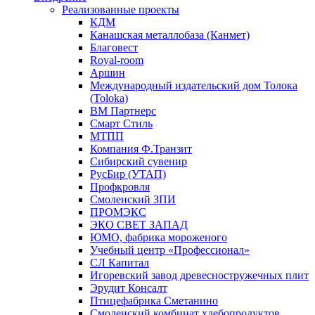
Реализованные проекты
КДМ
Канашская металлобаза (Канмет)
Благовест
Royal-room
Аршин
Международный издательский дом Толока
(Toloka)
ВМ Партнерс
Смарт Стиль
МТПП
Компания Ф.Транзит
Сибирский сувенир
РусБир (УТАП)
Профкровля
Смоленский ЗПИ
ПРОМЭКС
ЭКО СВЕТ ЗАПАД
ЮМО, фабрика мороженого
Учебный центр «Профессионал»
СЛ Капитал
Игоревский завод древесностружечных плит
Эрудит Консалт
Птицефабрика Сметанино
Смоленский комбинат хлебопродуктов