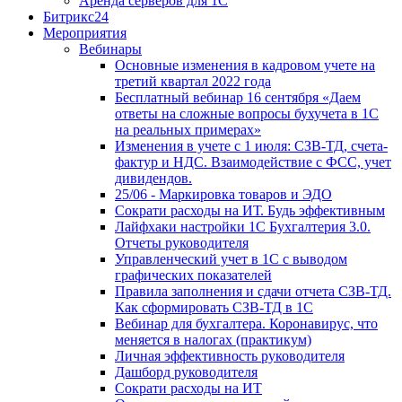
Аренда серверов для 1С
Битрикс24
Мероприятия
Вебинары
Основные изменения в кадровом учете на
третий квартал 2022 года
Бесплатный вебинар 16 сентября «Даем
ответы на сложные вопросы бухучета в 1С
на реальных примерах»
Изменения в учете с 1 июля: СЗВ-ТД, счета-
фактур и НДС. Взаимодействие с ФСС, учет
дивидендов.
25/06 - Маркировка товаров и ЭДО
Сократи расходы на ИТ. Будь эффективным
Лайфхаки настройки 1С Бухгалтерия 3.0.
Отчеты руководителя
Управленческий учет в 1С с выводом
графических показателей
Правила заполнения и сдачи отчета СЗВ-ТД.
Как сформировать СЗВ-ТД в 1С
Вебинар для бухгалтера. Коронавирус, что
меняется в налогах (практикум)
Личная эффективность руководителя
Дашборд руководителя
Сократи расходы на ИТ