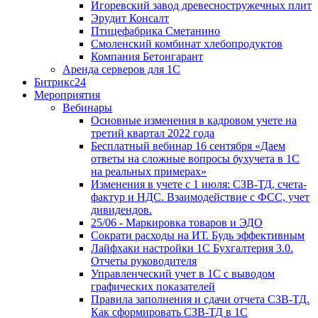
Игоревский завод древесностружечных плит
Эрудит Консалт
Птицефабрика Сметанино
Смоленский комбинат хлебопродуктов
Компания Бетонгарант
Аренда серверов для 1С
Битрикс24
Мероприятия
Вебинары
Основные изменения в кадровом учете на
третий квартал 2022 года
Бесплатный вебинар 16 сентября «Даем
ответы на сложные вопросы бухучета в 1С
на реальных примерах»
Изменения в учете с 1 июля: СЗВ-ТД, счета-
фактур и НДС. Взаимодействие с ФСС, учет
дивидендов.
25/06 - Маркировка товаров и ЭДО
Сократи расходы на ИТ. Будь эффективным
Лайфхаки настройки 1С Бухгалтерия 3.0.
Отчеты руководителя
Управленческий учет в 1С с выводом
графических показателей
Правила заполнения и сдачи отчета СЗВ-ТД.
Как сформировать СЗВ-ТД в 1С