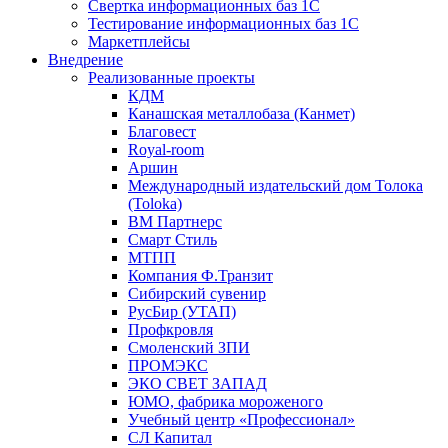
Свертка информационных баз 1С
Тестирование информационных баз 1С
Маркетплейсы
Внедрение
Реализованные проекты
КДМ
Канашская металлобаза (Канмет)
Благовест
Royal-room
Аршин
Международный издательский дом Толока
(Toloka)
ВМ Партнерс
Смарт Стиль
МТПП
Компания Ф.Транзит
Сибирский сувенир
РусБир (УТАП)
Профкровля
Смоленский ЗПИ
ПРОМЭКС
ЭКО СВЕТ ЗАПАД
ЮМО, фабрика мороженого
Учебный центр «Профессионал»
СЛ Капитал