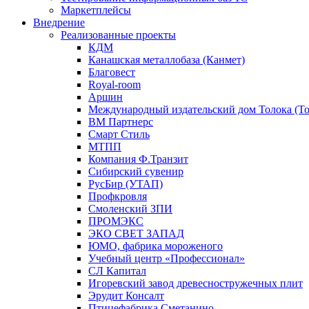
Маркетплейсы
Внедрение
Реализованные проекты
КДМ
Канашская металлобаза (Канмет)
Благовест
Royal-room
Аршин
Международный издательский дом Толока (To
ВМ Партнерс
Смарт Стиль
МТПП
Компания Ф.Транзит
Сибирский сувенир
РусБир (УТАП)
Профкровля
Смоленский ЗПИ
ПРОМЭКС
ЭКО СВЕТ ЗАПАД
ЮМО, фабрика мороженого
Учебный центр «Профессионал»
СЛ Капитал
Игоревский завод древесностружечных плит
Эрудит Консалт
Птицефабрика Сметанино