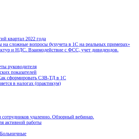
ий квартал 2022 года
ы на сложные вопросы бухучета в 1С на реальных примерах»
фактур и НДС. Взаимодействие с ФСС, учет дивидендов.
еты руководителя
ских показателей
Как сформировать СЗВ-ТД в 1С
яется в налогах (практикум)
 сотрудников удаленно. Обзорный вебинар.
для активной работы
 Больничные