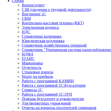
Статьи
Вопрос/ответ
СЗВ (сведения о трудовой деятельности)
Внедрение 1С
CRM
Контрольно-кассовая техника (ККТ)
Электронная подпись
НДС
Справочник кадровика
Юридическая поддержка
Справочник хозяйственных операций
Справочник "Упрощенная система налогообложени
НДФЛ
ЕГАИС
Маркировка
Отчетность
Страховые взносы
Налог на прибыль
Работа с программой КАМИН
Работа с программой 1С:Бухгалтерия
Сервисы 1С
Работа с программой 1С:ЗУП
Помощь бухгалтеру и руководителю
Для бюджетных учреждений
Ответы на вопросы посетителей семинаров