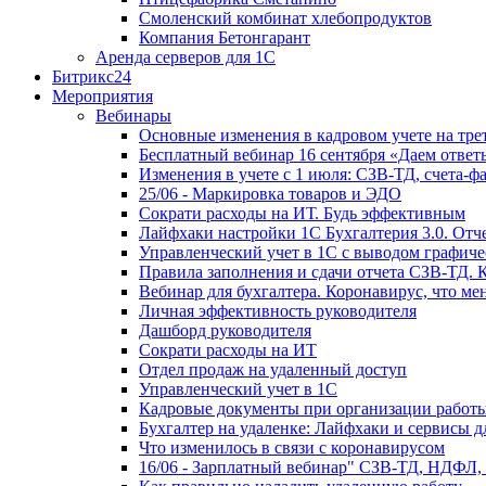
Смоленский комбинат хлебопродуктов
Компания Бетонгарант
Аренда серверов для 1С
Битрикс24
Мероприятия
Вебинары
Основные изменения в кадровом учете на трет
Бесплатный вебинар 16 сентября «Даем ответ
Изменения в учете с 1 июля: СЗВ-ТД, счета-
25/06 - Маркировка товаров и ЭДО
Сократи расходы на ИТ. Будь эффективным
Лайфхаки настройки 1С Бухгалтерия 3.0. Отч
Управленческий учет в 1С с выводом графиче
Правила заполнения и сдачи отчета СЗВ-ТД. 
Вебинар для бухгалтера. Коронавирус, что мен
Личная эффективность руководителя
Дашборд руководителя
Сократи расходы на ИТ
Отдел продаж на удаленный доступ
Управленческий учет в 1С
Кадровые документы при организации работы
Бухгалтер на удаленке: Лайфхаки и сервисы 
Что изменилось в связи с коронавирусом
16/06 - Зарплатный вебинар" СЗВ-ТД, НДФЛ,