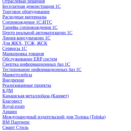
Отраслевые решения
Бесплатная демонстрация 1С
Торговое оборудование
Расходные материалы
Сопровождение 1С:ИТС
Тарифы сопровождения 1С
Центр реальной автоматизации 1С
Линия консультации 1С
Для ЖКХ, ТСЖ, ЖСК
Сервисы 1С
Маркировка товаров
Обслуживание ERP систем
Свертка информационных баз 1С
Тестирование информационных баз 1С
Маркетплейсы
Внедрение
Реализованные проекты
КДМ
Канашская металлобаза (Канмет)
Благовест
Royal-room
Аршин
Международный издательский дом Толока (Toloka)
ВМ Партнерс
Смарт Стиль