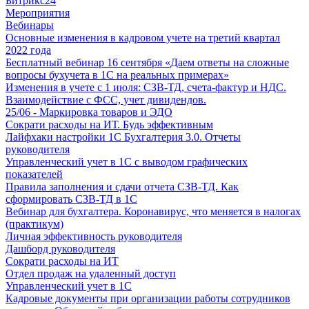
Битрикс24
Мероприятия
Вебинары
Основные изменения в кадровом учете на третий квартал
2022 года
Бесплатный вебинар 16 сентября «Даем ответы на сложные
вопросы бухучета в 1С на реальных примерах»
Изменения в учете с 1 июля: СЗВ-ТД, счета-фактур и НДС.
Взаимодействие с ФСС, учет дивидендов.
25/06 - Маркировка товаров и ЭДО
Сократи расходы на ИТ. Будь эффективным
Лайфхаки настройки 1С Бухгалтерия 3.0. Отчеты
руководителя
Управленческий учет в 1С с выводом графических
показателей
Правила заполнения и сдачи отчета СЗВ-ТД. Как
сформировать СЗВ-ТД в 1С
Вебинар для бухгалтера. Коронавирус, что меняется в налогах
(практикум)
Личная эффективность руководителя
Дашборд руководителя
Сократи расходы на ИТ
Отдел продаж на удаленный доступ
Управленческий учет в 1С
Кадровые документы при организации работы сотрудников