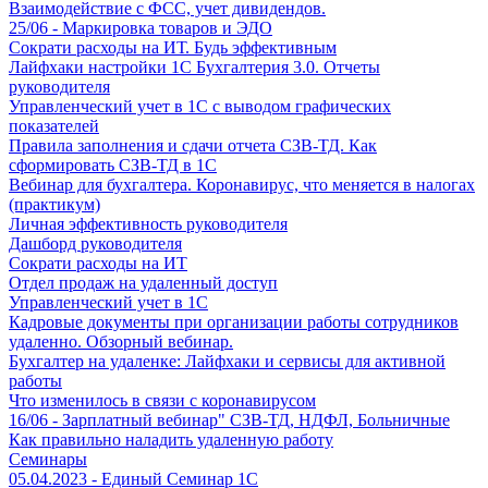
Взаимодействие с ФСС, учет дивидендов.
25/06 - Маркировка товаров и ЭДО
Сократи расходы на ИТ. Будь эффективным
Лайфхаки настройки 1С Бухгалтерия 3.0. Отчеты
руководителя
Управленческий учет в 1С с выводом графических
показателей
Правила заполнения и сдачи отчета СЗВ-ТД. Как
сформировать СЗВ-ТД в 1С
Вебинар для бухгалтера. Коронавирус, что меняется в налогах
(практикум)
Личная эффективность руководителя
Дашборд руководителя
Сократи расходы на ИТ
Отдел продаж на удаленный доступ
Управленческий учет в 1С
Кадровые документы при организации работы сотрудников
удаленно. Обзорный вебинар.
Бухгалтер на удаленке: Лайфхаки и сервисы для активной
работы
Что изменилось в связи с коронавирусом
16/06 - Зарплатный вебинар" СЗВ-ТД, НДФЛ, Больничные
Как правильно наладить удаленную работу
Семинары
05.04.2023 - Единый Семинар 1С