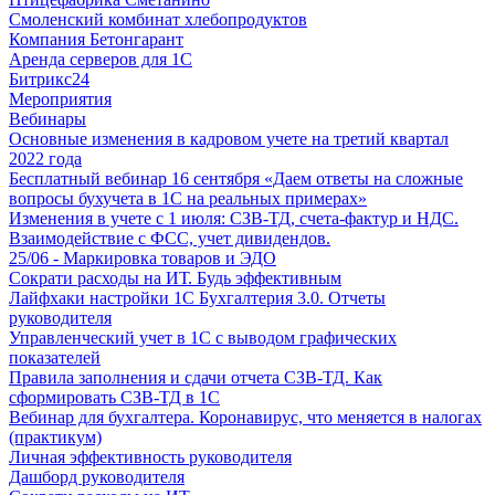
Смоленский комбинат хлебопродуктов
Компания Бетонгарант
Аренда серверов для 1С
Битрикс24
Мероприятия
Вебинары
Основные изменения в кадровом учете на третий квартал
2022 года
Бесплатный вебинар 16 сентября «Даем ответы на сложные
вопросы бухучета в 1С на реальных примерах»
Изменения в учете с 1 июля: СЗВ-ТД, счета-фактур и НДС.
Взаимодействие с ФСС, учет дивидендов.
25/06 - Маркировка товаров и ЭДО
Сократи расходы на ИТ. Будь эффективным
Лайфхаки настройки 1С Бухгалтерия 3.0. Отчеты
руководителя
Управленческий учет в 1С с выводом графических
показателей
Правила заполнения и сдачи отчета СЗВ-ТД. Как
сформировать СЗВ-ТД в 1С
Вебинар для бухгалтера. Коронавирус, что меняется в налогах
(практикум)
Личная эффективность руководителя
Дашборд руководителя