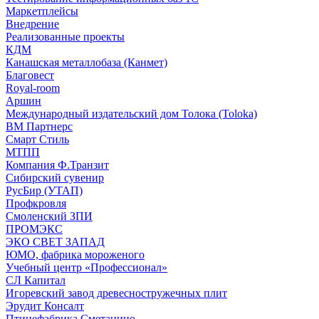
Маркетплейсы
Внедрение
Реализованные проекты
КДМ
Канашская металлобаза (Канмет)
Благовест
Royal-room
Аршин
Международный издательский дом Толока (Toloka)
ВМ Партнерс
Смарт Стиль
МТПП
Компания Ф.Транзит
Сибирский сувенир
РусБир (УТАП)
Профкровля
Смоленский ЗПИ
ПРОМЭКС
ЭКО СВЕТ ЗАПАД
ЮМО, фабрика мороженого
Учебный центр «Профессионал»
СЛ Капитал
Игоревский завод древесностружечных плит
Эрудит Консалт
Птицефабрика Сметанино