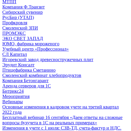
МТПП
Компания Ф.Транзит
Сибирский сувенир
РусБир (УТАП)
Профкровля
Смоленский ЗПИ
ПРОМЭКС
ЭКО СВЕТ ЗАПАД
ЮМО, фабрика мороженого
Учебный центр «Профессионал»
СЛ Капитал
Игоревский завод древесностружечных плит
Эрудит Консалт
Птицефабрика Сметанино
Смоленский комбинат хлебопродуктов
Компания Бетонгарант
Аренда серверов для 1С
Битрикс24
Мероприятия
Вебинары
Основные изменения в кадровом учете на третий квартал
2022 года
Бесплатный вебинар 16 сентября «Даем ответы на сложные
вопросы бухучета в 1С на реальных примерах»
Изменения в учете с 1 июля: СЗВ-ТД, счета-фактур и НДС.