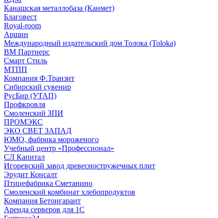
Канашская металлобаза (Канмет)
Благовест
Royal-room
Аршин
Международный издательский дом Толока (Toloka)
ВМ Партнерс
Смарт Стиль
МТПП
Компания Ф.Транзит
Сибирский сувенир
РусБир (УТАП)
Профкровля
Смоленский ЗПИ
ПРОМЭКС
ЭКО СВЕТ ЗАПАД
ЮМО, фабрика мороженого
Учебный центр «Профессионал»
СЛ Капитал
Игоревский завод древесностружечных плит
Эрудит Консалт
Птицефабрика Сметанино
Смоленский комбинат хлебопродуктов
Компания Бетонгарант
Аренда серверов для 1С