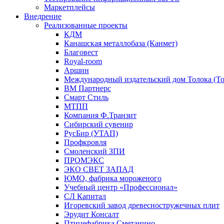
Маркетплейсы
Внедрение
Реализованные проекты
КДМ
Канашская металлобаза (Канмет)
Благовест
Royal-room
Аршин
Международный издательский дом Толока (To
ВМ Партнерс
Смарт Стиль
МТПП
Компания Ф.Транзит
Сибирский сувенир
РусБир (УТАП)
Профкровля
Смоленский ЗПИ
ПРОМЭКС
ЭКО СВЕТ ЗАПАД
ЮМО, фабрика мороженого
Учебный центр «Профессионал»
СЛ Капитал
Игоревский завод древесностружечных плит
Эрудит Консалт
Птицефабрика Сметанино