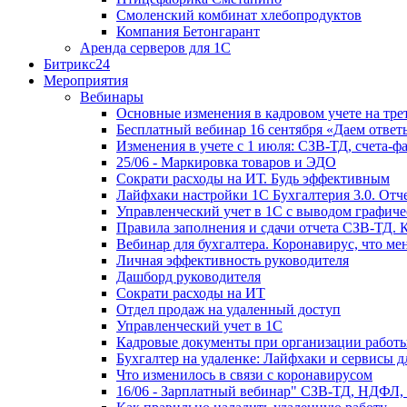
Смоленский комбинат хлебопродуктов
Компания Бетонгарант
Аренда серверов для 1С
Битрикс24
Мероприятия
Вебинары
Основные изменения в кадровом учете на трет
Бесплатный вебинар 16 сентября «Даем ответ
Изменения в учете с 1 июля: СЗВ-ТД, счета-
25/06 - Маркировка товаров и ЭДО
Сократи расходы на ИТ. Будь эффективным
Лайфхаки настройки 1С Бухгалтерия 3.0. Отч
Управленческий учет в 1С с выводом графиче
Правила заполнения и сдачи отчета СЗВ-ТД. 
Вебинар для бухгалтера. Коронавирус, что мен
Личная эффективность руководителя
Дашборд руководителя
Сократи расходы на ИТ
Отдел продаж на удаленный доступ
Управленческий учет в 1С
Кадровые документы при организации работы
Бухгалтер на удаленке: Лайфхаки и сервисы 
Что изменилось в связи с коронавирусом
16/06 - Зарплатный вебинар" СЗВ-ТД, НДФЛ,