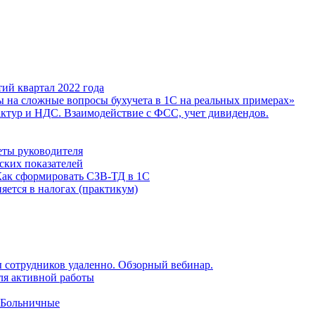
ий квартал 2022 года
ы на сложные вопросы бухучета в 1С на реальных примерах»
фактур и НДС. Взаимодействие с ФСС, учет дивидендов.
еты руководителя
ских показателей
Как сформировать СЗВ-ТД в 1С
яется в налогах (практикум)
 сотрудников удаленно. Обзорный вебинар.
для активной работы
 Больничные