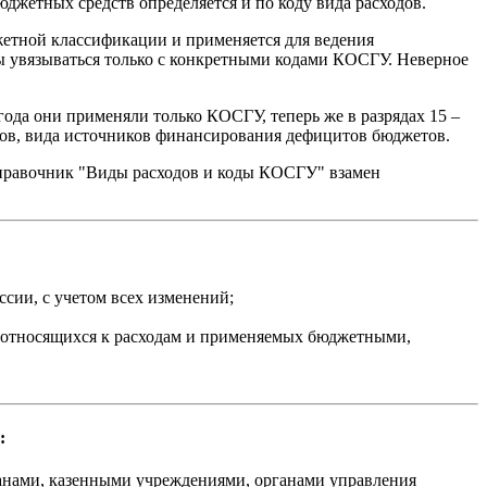
джетных средств определяется и по коду вида расходов.
етной классификации и применяется для ведения
ны увязываться только с конкретными кодами КОСГУ. Неверное
ода они применяли только КОСГУ, теперь же в разрядах 15 –
етов, вида источников финансирования дефицитов бюджетов.
правочник "Виды расходов и коды КОСГУ" взамен
ии, с учетом всех изменений;
, относящихся к расходам и применяемых бюджетными,
:
анами, казенными учреждениями, органами управления