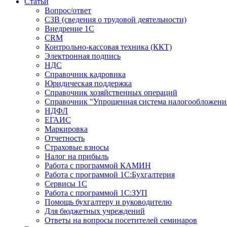
Статьи
Вопрос/ответ
СЗВ (сведения о трудовой деятельности)
Внедрение 1С
CRM
Контрольно-кассовая техника (ККТ)
Электронная подпись
НДС
Справочник кадровика
Юридическая поддержка
Справочник хозяйственных операций
Справочник "Упрощенная система налогообложени
НДФЛ
ЕГАИС
Маркировка
Отчетность
Страховые взносы
Налог на прибыль
Работа с программой КАМИН
Работа с программой 1С:Бухгалтерия
Сервисы 1С
Работа с программой 1С:ЗУП
Помощь бухгалтеру и руководителю
Для бюджетных учреждений
Ответы на вопросы посетителей семинаров