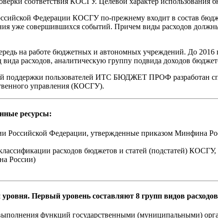
оверки соответствия КОСГУ. Целевой характер использования бю
ссийской Федерации КОСГУ по-прежнему входит в состав бюдж
ражения уже совершившихся событий. Причем виды расходов долж
редь на работе бюджетных и автономных учреждений. До 2016 г
код вида расходов, аналитическую группу подвида доходов бюдж
ской поддержки пользователей ИТС БЮДЖЕТ ПРОФ разработан с
твенного управления (КОСГУ).
нные ресурсы:
ии Российской Федерации, утвержденные приказом Минфина Росс
 классификации расходов бюджетов и статей (подстатей) КОСГУ
а России)
ровня. Первый уровень составляют 8 групп видов расходов
я выполнения функций государственными (муниципальными) орг