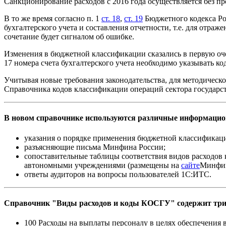
Санкционирование расходов с 2016 года осуществляется без пр
В то же время согласно п. 1
ст. 18
,
ст. 19
Бюджетного кодекса Ро
бухгалтерского учета и составления отчетности, т.е. для от
сочетание будет сигналом об ошибке.
Изменения в бюджетной классификации сказались в первую оче
17 номера счета бухгалтерского учета необходимо указывать 
Учитывая новые требования законодательства, для методиче
Справочника кодов классификации операций сектора государс
В новом справочнике используются различные информацио
указания о порядке применения бюджетной классификац
разъясняющие письма Минфина России;
сопоставительные таблицы соответствия видов расходов
автономными учреждениями (размещены на
сайте
Минфин
ответы аудиторов на вопросы пользователей 1С:ИТС.
Справочник "Виды расходов и коды КОСГУ" содержит три у
100 Расходы на выплаты персоналу в целях обеспечени