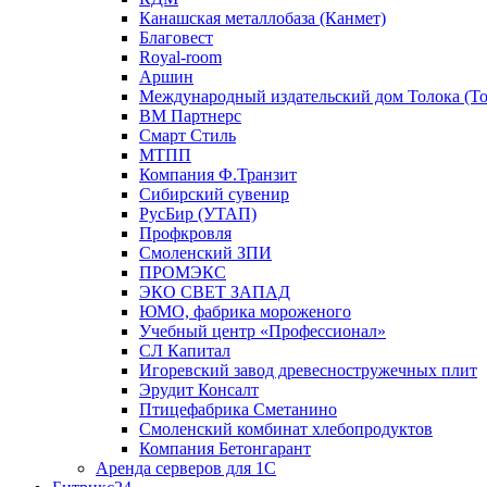
Канашская металлобаза (Канмет)
Благовест
Royal-room
Аршин
Международный издательский дом Толока (To
ВМ Партнерс
Смарт Стиль
МТПП
Компания Ф.Транзит
Сибирский сувенир
РусБир (УТАП)
Профкровля
Смоленский ЗПИ
ПРОМЭКС
ЭКО СВЕТ ЗАПАД
ЮМО, фабрика мороженого
Учебный центр «Профессионал»
СЛ Капитал
Игоревский завод древесностружечных плит
Эрудит Консалт
Птицефабрика Сметанино
Смоленский комбинат хлебопродуктов
Компания Бетонгарант
Аренда серверов для 1С