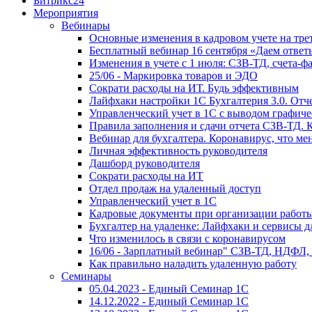
Битрикс24
Мероприятия
Вебинары
Основные изменения в кадровом учете на трет
Бесплатный вебинар 16 сентября «Даем ответ
Изменения в учете с 1 июля: СЗВ-ТД, счета-
25/06 - Маркировка товаров и ЭДО
Сократи расходы на ИТ. Будь эффективным
Лайфхаки настройки 1С Бухгалтерия 3.0. Отч
Управленческий учет в 1С с выводом графиче
Правила заполнения и сдачи отчета СЗВ-ТД. 
Вебинар для бухгалтера. Коронавирус, что мен
Личная эффективность руководителя
Дашборд руководителя
Сократи расходы на ИТ
Отдел продаж на удаленный доступ
Управленческий учет в 1С
Кадровые документы при организации работы
Бухгалтер на удаленке: Лайфхаки и сервисы 
Что изменилось в связи с коронавирусом
16/06 - Зарплатный вебинар" СЗВ-ТД, НДФЛ,
Как правильно наладить удаленную работу
Семинары
05.04.2023 - Единый Семинар 1С
14.12.2022 - Единый Семинар 1С