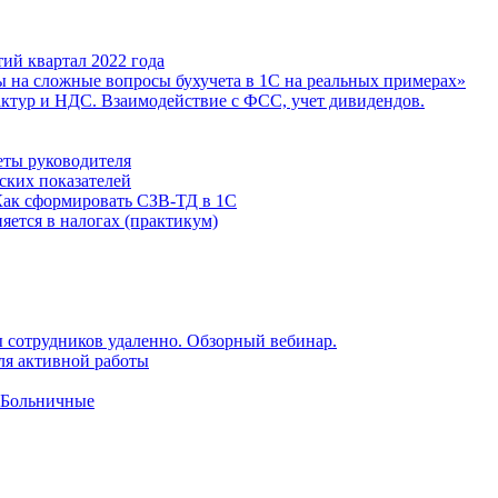
ий квартал 2022 года
ы на сложные вопросы бухучета в 1С на реальных примерах»
фактур и НДС. Взаимодействие с ФСС, учет дивидендов.
еты руководителя
ских показателей
Как сформировать СЗВ-ТД в 1С
яется в налогах (практикум)
 сотрудников удаленно. Обзорный вебинар.
для активной работы
 Больничные