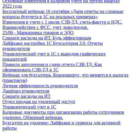
Основные изменения в кадровом учете на третий квартал
2022 года
Бесплатный вебинар 16 сентября «Даем ответы на сложные
вопросы бухучета в 1С на реальных примерах»
Изменения в учете с 1 июля: СЗВ-ТД, счета-фактур и НДС.
Взаимодействие с ФСС, учет дивидендов.
25/06 - Маркировка товаров и ЭДО
Сократи расходы на ИТ. Будь эффективным
Лайфхаки настройки 1С Бухгалтерия 3.0. Отчеты
руководителя
Управленческий учет в 1С с выводом графических
показателей
Правила заполнения и сдачи отчета СЗВ-ТД. Как
сформировать СЗВ-ТД в 1С
Вебинар для бухгалтера. Коронавирус, что меняется в налогах
(практикум)
Личная эффективность руководителя
Дашборд руководителя
Сократи расходы на ИТ
Отдел продаж на удаленный доступ
Управленческий учет в 1С
Кадровые документы при организации работы сотрудников
удаленно. Обзорный вебинар.
Бухгалтер на удаленке: Лайфхаки и сервисы для активной
работы