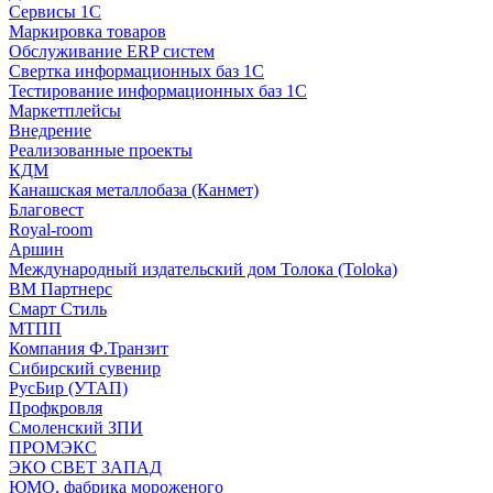
Сервисы 1С
Маркировка товаров
Обслуживание ERP систем
Свертка информационных баз 1С
Тестирование информационных баз 1С
Маркетплейсы
Внедрение
Реализованные проекты
КДМ
Канашская металлобаза (Канмет)
Благовест
Royal-room
Аршин
Международный издательский дом Толока (Toloka)
ВМ Партнерс
Смарт Стиль
МТПП
Компания Ф.Транзит
Сибирский сувенир
РусБир (УТАП)
Профкровля
Смоленский ЗПИ
ПРОМЭКС
ЭКО СВЕТ ЗАПАД
ЮМО, фабрика мороженого