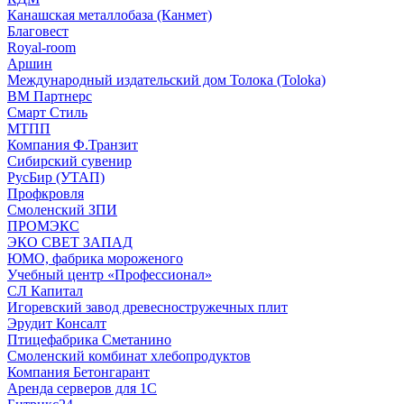
Канашская металлобаза (Канмет)
Благовест
Royal-room
Аршин
Международный издательский дом Толока (Toloka)
ВМ Партнерс
Смарт Стиль
МТПП
Компания Ф.Транзит
Сибирский сувенир
РусБир (УТАП)
Профкровля
Смоленский ЗПИ
ПРОМЭКС
ЭКО СВЕТ ЗАПАД
ЮМО, фабрика мороженого
Учебный центр «Профессионал»
СЛ Капитал
Игоревский завод древесностружечных плит
Эрудит Консалт
Птицефабрика Сметанино
Смоленский комбинат хлебопродуктов
Компания Бетонгарант
Аренда серверов для 1С