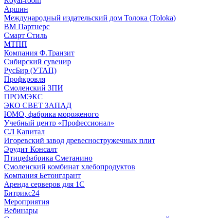
Royal-room
Аршин
Международный издательский дом Толока (Toloka)
ВМ Партнерс
Смарт Стиль
МТПП
Компания Ф.Транзит
Сибирский сувенир
РусБир (УТАП)
Профкровля
Смоленский ЗПИ
ПРОМЭКС
ЭКО СВЕТ ЗАПАД
ЮМО, фабрика мороженого
Учебный центр «Профессионал»
СЛ Капитал
Игоревский завод древесностружечных плит
Эрудит Консалт
Птицефабрика Сметанино
Смоленский комбинат хлебопродуктов
Компания Бетонгарант
Аренда серверов для 1С
Битрикс24
Мероприятия
Вебинары