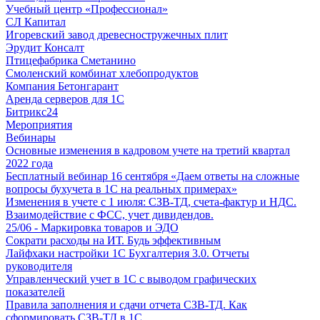
Учебный центр «Профессионал»
СЛ Капитал
Игоревский завод древесностружечных плит
Эрудит Консалт
Птицефабрика Сметанино
Смоленский комбинат хлебопродуктов
Компания Бетонгарант
Аренда серверов для 1С
Битрикс24
Мероприятия
Вебинары
Основные изменения в кадровом учете на третий квартал
2022 года
Бесплатный вебинар 16 сентября «Даем ответы на сложные
вопросы бухучета в 1С на реальных примерах»
Изменения в учете с 1 июля: СЗВ-ТД, счета-фактур и НДС.
Взаимодействие с ФСС, учет дивидендов.
25/06 - Маркировка товаров и ЭДО
Сократи расходы на ИТ. Будь эффективным
Лайфхаки настройки 1С Бухгалтерия 3.0. Отчеты
руководителя
Управленческий учет в 1С с выводом графических
показателей
Правила заполнения и сдачи отчета СЗВ-ТД. Как
сформировать СЗВ-ТД в 1С