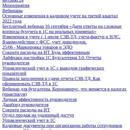
Битрикс24
Мероприятия
Вебинары
Основные изменения в кадровом учете на третий квартал
2022 года
Бесплатный вебинар 16 сентября «Даем ответы на сложные
вопросы бухучета в 1С на реальных примерах»
Изменения в учете с 1 июля: СЗВ-ТД, счета-фактур и НДС.
Взаимодействие с ФСС, учет дивидендов.
25/06 - Маркировка товаров и ЭДО
Сократи расходы на ИТ. Будь эффективным
Лайфхаки настройки 1С Бухгалтерия 3.0. Отчеты
руководителя
Управленческий учет в 1С с выводом графических
показателей
Правила заполнения и сдачи отчета СЗВ-ТД. Как
сформировать СЗВ-ТД в 1С
Вебинар для бухгалтера. Коронавирус, что меняется в налогах
(практикум)
Личная эффективность руководителя
Дашборд руководителя
Сократи расходы на ИТ
Отдел продаж на удаленный доступ
Управленческий учет в 1С
Кадровые документы при организации работы сотрудников