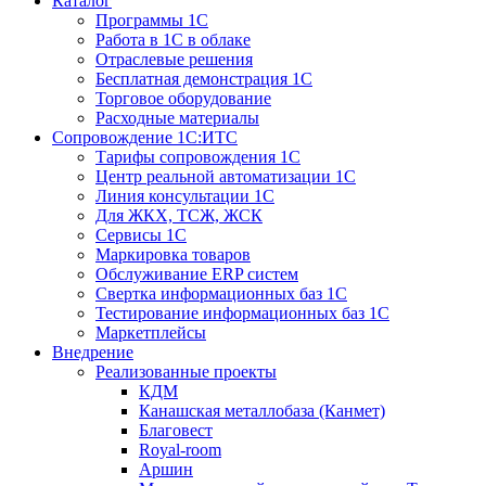
Каталог
Программы 1С
Работа в 1С в облаке
Отраслевые решения
Бесплатная демонстрация 1С
Торговое оборудование
Расходные материалы
Сопровождение 1С:ИТС
Тарифы сопровождения 1С
Центр реальной автоматизации 1С
Линия консультации 1С
Для ЖКХ, ТСЖ, ЖСК
Сервисы 1С
Маркировка товаров
Обслуживание ERP систем
Свертка информационных баз 1С
Тестирование информационных баз 1С
Маркетплейсы
Внедрение
Реализованные проекты
КДМ
Канашская металлобаза (Канмет)
Благовест
Royal-room
Аршин