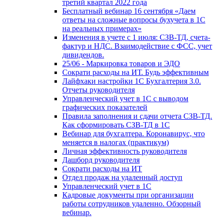
третий квартал 2022 года
Бесплатный вебинар 16 сентября «Даем
ответы на сложные вопросы бухучета в 1С
на реальных примерах»
Изменения в учете с 1 июля: СЗВ-ТД, счета-
фактур и НДС. Взаимодействие с ФСС, учет
дивидендов.
25/06 - Маркировка товаров и ЭДО
Сократи расходы на ИТ. Будь эффективным
Лайфхаки настройки 1С Бухгалтерия 3.0.
Отчеты руководителя
Управленческий учет в 1С с выводом
графических показателей
Правила заполнения и сдачи отчета СЗВ-ТД.
Как сформировать СЗВ-ТД в 1С
Вебинар для бухгалтера. Коронавирус, что
меняется в налогах (практикум)
Личная эффективность руководителя
Дашборд руководителя
Сократи расходы на ИТ
Отдел продаж на удаленный доступ
Управленческий учет в 1С
Кадровые документы при организации
работы сотрудников удаленно. Обзорный
вебинар.