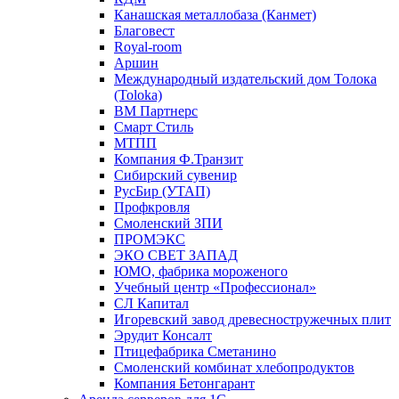
Канашская металлобаза (Канмет)
Благовест
Royal-room
Аршин
Международный издательский дом Толока
(Toloka)
ВМ Партнерс
Смарт Стиль
МТПП
Компания Ф.Транзит
Сибирский сувенир
РусБир (УТАП)
Профкровля
Смоленский ЗПИ
ПРОМЭКС
ЭКО СВЕТ ЗАПАД
ЮМО, фабрика мороженого
Учебный центр «Профессионал»
СЛ Капитал
Игоревский завод древесностружечных плит
Эрудит Консалт
Птицефабрика Сметанино
Смоленский комбинат хлебопродуктов
Компания Бетонгарант