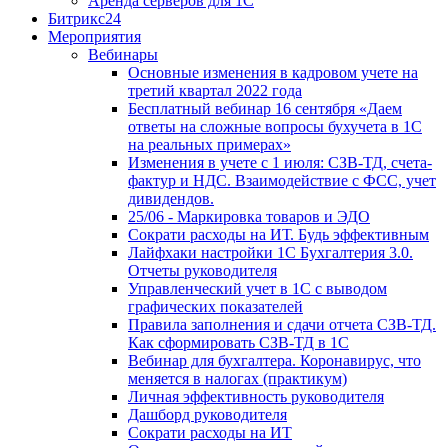
Аренда серверов для 1С
Битрикс24
Мероприятия
Вебинары
Основные изменения в кадровом учете на
третий квартал 2022 года
Бесплатный вебинар 16 сентября «Даем
ответы на сложные вопросы бухучета в 1С
на реальных примерах»
Изменения в учете с 1 июля: СЗВ-ТД, счета-
фактур и НДС. Взаимодействие с ФСС, учет
дивидендов.
25/06 - Маркировка товаров и ЭДО
Сократи расходы на ИТ. Будь эффективным
Лайфхаки настройки 1С Бухгалтерия 3.0.
Отчеты руководителя
Управленческий учет в 1С с выводом
графических показателей
Правила заполнения и сдачи отчета СЗВ-ТД.
Как сформировать СЗВ-ТД в 1С
Вебинар для бухгалтера. Коронавирус, что
меняется в налогах (практикум)
Личная эффективность руководителя
Дашборд руководителя
Сократи расходы на ИТ