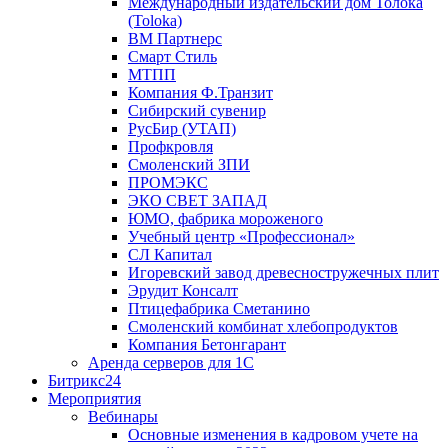
Международный издательский дом Толока
(Toloka)
ВМ Партнерс
Смарт Стиль
МТПП
Компания Ф.Транзит
Сибирский сувенир
РусБир (УТАП)
Профкровля
Смоленский ЗПИ
ПРОМЭКС
ЭКО СВЕТ ЗАПАД
ЮМО, фабрика мороженого
Учебный центр «Профессионал»
СЛ Капитал
Игоревский завод древесностружечных плит
Эрудит Консалт
Птицефабрика Сметанино
Смоленский комбинат хлебопродуктов
Компания Бетонгарант
Аренда серверов для 1С
Битрикс24
Мероприятия
Вебинары
Основные изменения в кадровом учете на