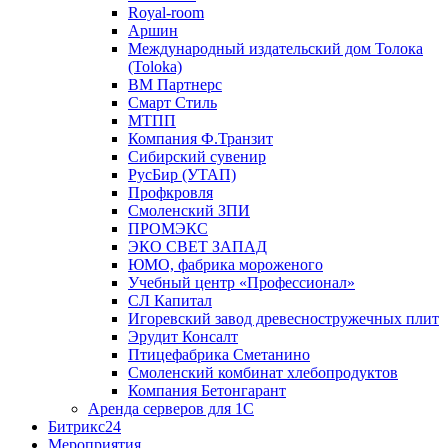
Royal-room
Аршин
Международный издательский дом Толока
(Toloka)
ВМ Партнерс
Смарт Стиль
МТПП
Компания Ф.Транзит
Сибирский сувенир
РусБир (УТАП)
Профкровля
Смоленский ЗПИ
ПРОМЭКС
ЭКО СВЕТ ЗАПАД
ЮМО, фабрика мороженого
Учебный центр «Профессионал»
СЛ Капитал
Игоревский завод древесностружечных плит
Эрудит Консалт
Птицефабрика Сметанино
Смоленский комбинат хлебопродуктов
Компания Бетонгарант
Аренда серверов для 1С
Битрикс24
Мероприятия