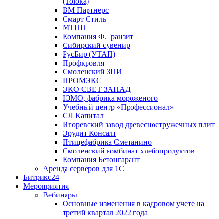
(Toloka)
ВМ Партнерс
Смарт Стиль
МТПП
Компания Ф.Транзит
Сибирский сувенир
РусБир (УТАП)
Профкровля
Смоленский ЗПИ
ПРОМЭКС
ЭКО СВЕТ ЗАПАД
ЮМО, фабрика мороженого
Учебный центр «Профессионал»
СЛ Капитал
Игоревский завод древесностружечных плит
Эрудит Консалт
Птицефабрика Сметанино
Смоленский комбинат хлебопродуктов
Компания Бетонгарант
Аренда серверов для 1С
Битрикс24
Мероприятия
Вебинары
Основные изменения в кадровом учете на
третий квартал 2022 года