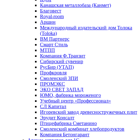
Канашская металлобаза (Канмет)
Благовест
Royal-room
Аршин
Международный издательский дом Толока
(Toloka)
ВМ Партнерс
Смарт Стиль
МТПП
Компания Ф.Транзит
Сибирский сувенир
РусБир (УТАП)
Профкровля
Смоленский ЗПИ
ПРОМЭКС
ЭКО СВЕТ ЗАПАД
ЮМО, фабрика мороженого
Учебный центр «Профессионал»
СЛ Капитал
Игоревский завод древесностружечных плит
Эрудит Консалт
Птицефабрика Сметанино
Смоленский комбинат хлебопродуктов
Компания Бетонгарант