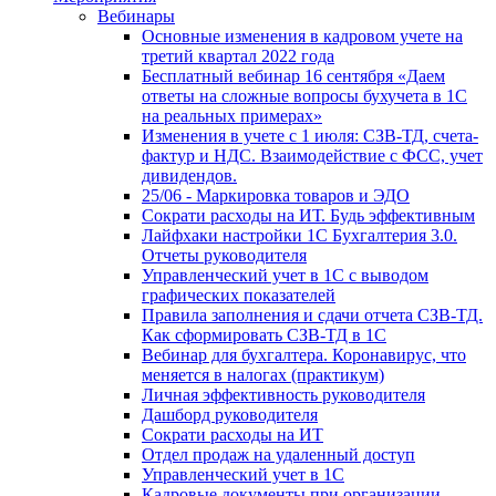
Вебинары
Основные изменения в кадровом учете на
третий квартал 2022 года
Бесплатный вебинар 16 сентября «Даем
ответы на сложные вопросы бухучета в 1С
на реальных примерах»
Изменения в учете с 1 июля: СЗВ-ТД, счета-
фактур и НДС. Взаимодействие с ФСС, учет
дивидендов.
25/06 - Маркировка товаров и ЭДО
Сократи расходы на ИТ. Будь эффективным
Лайфхаки настройки 1С Бухгалтерия 3.0.
Отчеты руководителя
Управленческий учет в 1С с выводом
графических показателей
Правила заполнения и сдачи отчета СЗВ-ТД.
Как сформировать СЗВ-ТД в 1С
Вебинар для бухгалтера. Коронавирус, что
меняется в налогах (практикум)
Личная эффективность руководителя
Дашборд руководителя
Сократи расходы на ИТ
Отдел продаж на удаленный доступ
Управленческий учет в 1С
Кадровые документы при организации