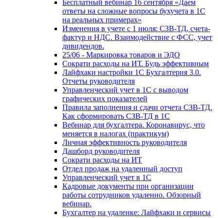
Бесплатный вебинар 16 сентября «Даем
ответы на сложные вопросы бухучета в 1С
на реальных примерах»
Изменения в учете с 1 июля: СЗВ-ТД, счета-
фактур и НДС. Взаимодействие с ФСС, учет
дивидендов.
25/06 - Маркировка товаров и ЭДО
Сократи расходы на ИТ. Будь эффективным
Лайфхаки настройки 1С Бухгалтерия 3.0.
Отчеты руководителя
Управленческий учет в 1С с выводом
графических показателей
Правила заполнения и сдачи отчета СЗВ-ТД.
Как сформировать СЗВ-ТД в 1С
Вебинар для бухгалтера. Коронавирус, что
меняется в налогах (практикум)
Личная эффективность руководителя
Дашборд руководителя
Сократи расходы на ИТ
Отдел продаж на удаленный доступ
Управленческий учет в 1С
Кадровые документы при организации
работы сотрудников удаленно. Обзорный
вебинар.
Бухгалтер на удаленке: Лайфхаки и сервисы