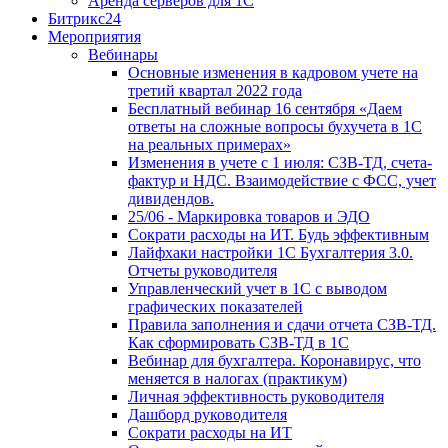
Аренда серверов для 1С
Битрикс24
Мероприятия
Вебинары
Основные изменения в кадровом учете на
третий квартал 2022 года
Бесплатный вебинар 16 сентября «Даем
ответы на сложные вопросы бухучета в 1С
на реальных примерах»
Изменения в учете с 1 июля: СЗВ-ТД, счета-
фактур и НДС. Взаимодействие с ФСС, учет
дивидендов.
25/06 - Маркировка товаров и ЭДО
Сократи расходы на ИТ. Будь эффективным
Лайфхаки настройки 1С Бухгалтерия 3.0.
Отчеты руководителя
Управленческий учет в 1С с выводом
графических показателей
Правила заполнения и сдачи отчета СЗВ-ТД.
Как сформировать СЗВ-ТД в 1С
Вебинар для бухгалтера. Коронавирус, что
меняется в налогах (практикум)
Личная эффективность руководителя
Дашборд руководителя
Сократи расходы на ИТ