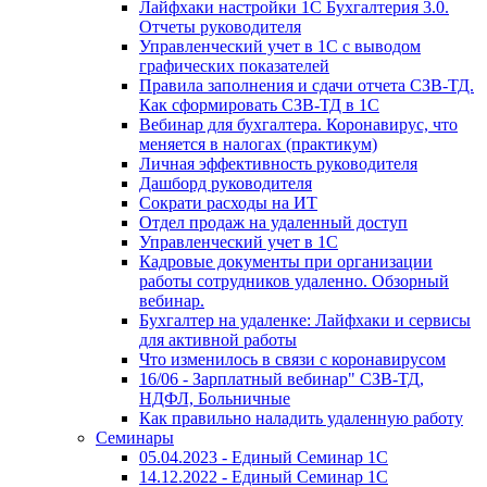
Лайфхаки настройки 1С Бухгалтерия 3.0.
Отчеты руководителя
Управленческий учет в 1С с выводом
графических показателей
Правила заполнения и сдачи отчета СЗВ-ТД.
Как сформировать СЗВ-ТД в 1С
Вебинар для бухгалтера. Коронавирус, что
меняется в налогах (практикум)
Личная эффективность руководителя
Дашборд руководителя
Сократи расходы на ИТ
Отдел продаж на удаленный доступ
Управленческий учет в 1С
Кадровые документы при организации
работы сотрудников удаленно. Обзорный
вебинар.
Бухгалтер на удаленке: Лайфхаки и сервисы
для активной работы
Что изменилось в связи с коронавирусом
16/06 - Зарплатный вебинар" СЗВ-ТД,
НДФЛ, Больничные
Как правильно наладить удаленную работу
Семинары
05.04.2023 - Единый Семинар 1С
14.12.2022 - Единый Семинар 1С