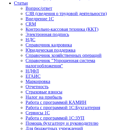
Статьи
Вопрос/ответ
СЗВ (сведения о трудовой деятельности)
Внедрение 1С
CRM
Контрольно-кассовая техника (ККТ)
Электронная подпись
НДС
Справочник кадровика
Юридическая поддержка
Справочник хозяйственных операций
Справочник "Упрощенная система
налогообложения"
НДФЛ
ЕГАИС
Маркировка
Отчетность
Страховые взносы
Налог на прибыль
Работа с программой КАМИН
Работа с программой 1С:Бухгалтерия
Сервисы 1С
Работа с программой 1С:ЗУП
Помощь бухгалтеру и руководителю
Для бюджетных учреждений