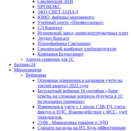
Смоленский ЗПИ
ПРОМЭКС
ЭКО СВЕТ ЗАПАД
ЮМО, фабрика мороженого
Учебный центр «Профессионал»
СЛ Капитал
Игоревский завод древесностружечных плит
Эрудит Консалт
Птицефабрика Сметанино
Смоленский комбинат хлебопродуктов
Компания Бетонгарант
Аренда серверов для 1С
Битрикс24
Мероприятия
Вебинары
Основные изменения в кадровом учете на
третий квартал 2022 года
Бесплатный вебинар 16 сентября «Даем
ответы на сложные вопросы бухучета в 1С
на реальных примерах»
Изменения в учете с 1 июля: СЗВ-ТД, счета-
фактур и НДС. Взаимодействие с ФСС, учет
дивидендов.
25/06 - Маркировка товаров и ЭДО
Сократи расходы на ИТ. Будь эффективным