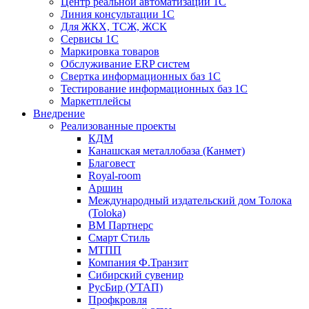
Центр реальной автоматизации 1С
Линия консультации 1С
Для ЖКХ, ТСЖ, ЖСК
Сервисы 1С
Маркировка товаров
Обслуживание ERP систем
Свертка информационных баз 1С
Тестирование информационных баз 1С
Маркетплейсы
Внедрение
Реализованные проекты
КДМ
Канашская металлобаза (Канмет)
Благовест
Royal-room
Аршин
Международный издательский дом Толока
(Toloka)
ВМ Партнерс
Смарт Стиль
МТПП
Компания Ф.Транзит
Сибирский сувенир
РусБир (УТАП)
Профкровля