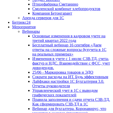
Птицефабрика Сметанино
Смоленский комбинат хлебопродуктов
Компания Бетонгарант
Аренда серверов для 1С
Битрикс24
Мероприятия
Вебинары
Основные изменения в кадровом учете на
третий квартал 2022 года
Бесплатный вебинар 16 сентября «Даем
ответы на сложные вопросы бухучета в 1С
на реальных примерах»
Изменения в учете с 1 июля: СЗВ-ТД, счета-
фактур и НДС. Взаимодействие с ФСС, учет
дивидендов.
25/06 - Маркировка товаров и ЭДО
Сократи расходы на ИТ. Будь эффективным
Лайфхаки настройки 1С Бухгалтерия 3.0.
Отчеты руководителя
Управленческий учет в 1С с выводом
графических показателей
Правила заполнения и сдачи отчета СЗВ-ТД.
Как сформировать СЗВ-ТД в 1С
Вебинар для бухгалтера. Коронавирус, что