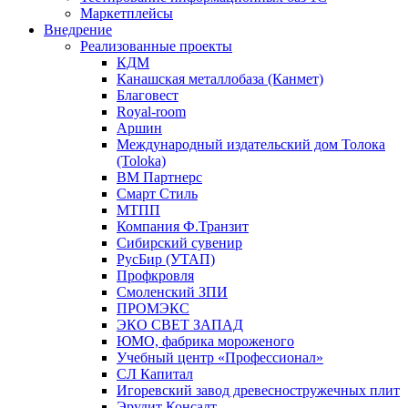
Маркетплейсы
Внедрение
Реализованные проекты
КДМ
Канашская металлобаза (Канмет)
Благовест
Royal-room
Аршин
Международный издательский дом Толока
(Toloka)
ВМ Партнерс
Смарт Стиль
МТПП
Компания Ф.Транзит
Сибирский сувенир
РусБир (УТАП)
Профкровля
Смоленский ЗПИ
ПРОМЭКС
ЭКО СВЕТ ЗАПАД
ЮМО, фабрика мороженого
Учебный центр «Профессионал»
СЛ Капитал
Игоревский завод древесностружечных плит
Эрудит Консалт