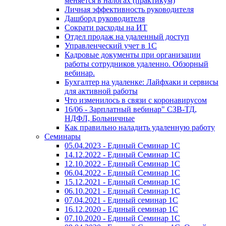
меняется в налогах (практикум)
Личная эффективность руководителя
Дашборд руководителя
Сократи расходы на ИТ
Отдел продаж на удаленный доступ
Управленческий учет в 1С
Кадровые документы при организации
работы сотрудников удаленно. Обзорный
вебинар.
Бухгалтер на удаленке: Лайфхаки и сервисы
для активной работы
Что изменилось в связи с коронавирусом
16/06 - Зарплатный вебинар" СЗВ-ТД,
НДФЛ, Больничные
Как правильно наладить удаленную работу
Семинары
05.04.2023 - Единый Семинар 1С
14.12.2022 - Единый Семинар 1С
12.10.2022 - Единый Семинар 1С
06.04.2022 - Единый Семинар 1С
15.12.2021 - Единый Семинар 1С
06.10.2021 - Единый Семинар 1С
07.04.2021 - Единый семинар 1С
16.12.2020 - Единый семинар 1С
07.10.2020 - Единый Семинар 1С