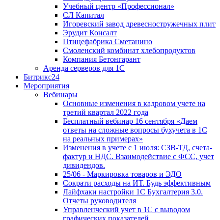
Учебный центр «Профессионал»
СЛ Капитал
Игоревский завод древесностружечных плит
Эрудит Консалт
Птицефабрика Сметанино
Смоленский комбинат хлебопродуктов
Компания Бетонгарант
Аренда серверов для 1С
Битрикс24
Мероприятия
Вебинары
Основные изменения в кадровом учете на
третий квартал 2022 года
Бесплатный вебинар 16 сентября «Даем
ответы на сложные вопросы бухучета в 1С
на реальных примерах»
Изменения в учете с 1 июля: СЗВ-ТД, счета-
фактур и НДС. Взаимодействие с ФСС, учет
дивидендов.
25/06 - Маркировка товаров и ЭДО
Сократи расходы на ИТ. Будь эффективным
Лайфхаки настройки 1С Бухгалтерия 3.0.
Отчеты руководителя
Управленческий учет в 1С с выводом
графических показателей