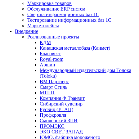
Маркировка товаров
Обслуживание ERP систем
Свертка информационных баз 1С
Тестирование информационных баз 1С
Маркетплейсы
Внедрение
Реализованные проекты
КДМ
Канашская металлобаза (Канмет)
Благовест
Royal-room
Аршин
Международный издательский дом Толока
(Toloka)
ВМ Партнерс
Смарт Стиль
МТПП
Компания Ф.Транзит
Сибирский сувенир
РусБир (УТАП)
Профкровля
Смоленский ЗПИ
ПРОМЭКС
ЭКО СВЕТ ЗАПАД
ЮМО, фабрика мороженого