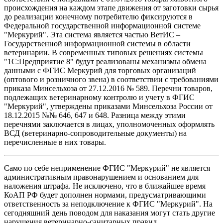
происхождения на каждом этапе движения от заготовки сырья
до реализации конечному потребителю фиксируются в
Федеральной государственной информационной системе
"Меркурий". Эта система является частью ВетИС –
Государственной информационной системы в области
ветеринарии. В современных типовых решениях системы
"1С:Предприятие 8" будут реализованы механизмы обмена
данными с ФГИС Меркурий для торговых организаций
(оптового и розничного звена) в соответствии с требованиями
приказа Минсельхоза от 27.12.2016 № 589. Перечни товаров,
подлежащих ветеринарному контролю и учету в ФГИС
"Меркурий", утверждены приказами Минсельхоза России от
18.12.2015 №№ 646, 647 и 648. Разница между этими
перечнями заключается в лицах, уполномоченных оформлять
ВСД (ветеринарно-сопроводительные документы) на
перечисленные в них товары.
Само по себе неприменение ФГИС "Меркурий" не является
административным правонарушением и основанием для
наложения штрафа. Не исключено, что в ближайшее время
КоАП РФ будет дополнен нормами, предусматривающими
ответственность за неподключение к ФГИС "Меркурий". На
сегодняшний день поводом для наказания могут стать другие
нарушения ветеринарно-санитарных правил.