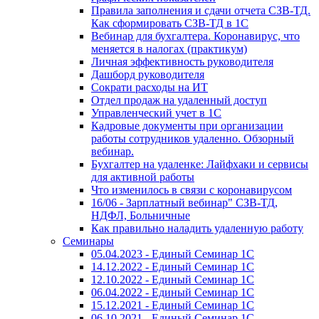
Правила заполнения и сдачи отчета СЗВ-ТД.
Как сформировать СЗВ-ТД в 1С
Вебинар для бухгалтера. Коронавирус, что
меняется в налогах (практикум)
Личная эффективность руководителя
Дашборд руководителя
Сократи расходы на ИТ
Отдел продаж на удаленный доступ
Управленческий учет в 1С
Кадровые документы при организации
работы сотрудников удаленно. Обзорный
вебинар.
Бухгалтер на удаленке: Лайфхаки и сервисы
для активной работы
Что изменилось в связи с коронавирусом
16/06 - Зарплатный вебинар" СЗВ-ТД,
НДФЛ, Больничные
Как правильно наладить удаленную работу
Семинары
05.04.2023 - Единый Семинар 1С
14.12.2022 - Единый Семинар 1С
12.10.2022 - Единый Семинар 1С
06.04.2022 - Единый Семинар 1С
15.12.2021 - Единый Семинар 1С
06.10.2021 - Единый Семинар 1С