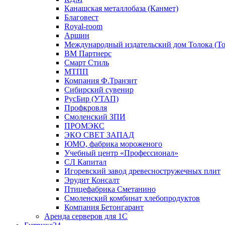
Канашская металлобаза (Канмет)
Благовест
Royal-room
Аршин
Международный издательский дом Толока (To
ВМ Партнерс
Смарт Стиль
МТПП
Компания Ф.Транзит
Сибирский сувенир
РусБир (УТАП)
Профкровля
Смоленский ЗПИ
ПРОМЭКС
ЭКО СВЕТ ЗАПАД
ЮМО, фабрика мороженого
Учебный центр «Профессионал»
СЛ Капитал
Игоревский завод древесностружечных плит
Эрудит Консалт
Птицефабрика Сметанино
Смоленский комбинат хлебопродуктов
Компания Бетонгарант
Аренда серверов для 1С