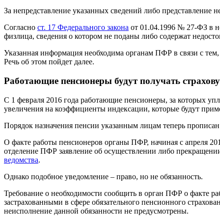
За непредставление указанных сведений либо представление н
Согласно
ст. 17 Федерального закона
от 01.04.1996 № 27-ФЗ в 
физлица, сведения о котором не поданы либо содержат недос
Указанная информация необходима органам ПФР в связи с тем, 
Речь об этом пойдет далее.
Работающие пенсионеры будут получать страхову
С 1 февраля 2016 года работающие пенсионеры, за которых уп
увеличения на коэффициенты индексации, которые будут приме
Порядок назначения пенсии указанным лицам теперь прописан
О факте работы пенсионеров органы ПФР, начиная с апреля 2016
отделение ПФР заявление об осуществлении либо прекращении
ведомства
.
Однако подобное уведомление – право, но не обязанность.
Требование о необходимости сообщить в орган ПФР о факте раб
застрахованными в сфере обязательного пенсионного страховани
неисполнение данной обязанности не предусмотрены.