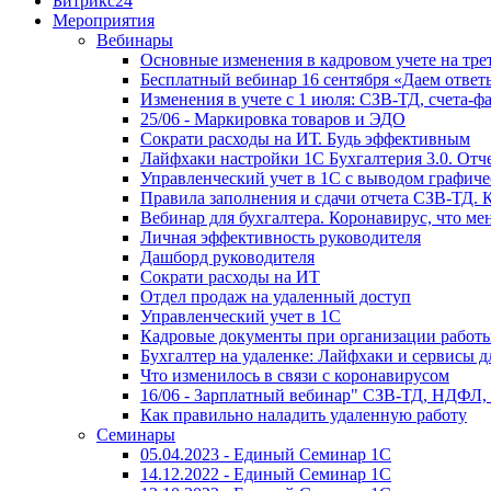
Битрикс24
Мероприятия
Вебинары
Основные изменения в кадровом учете на трет
Бесплатный вебинар 16 сентября «Даем ответ
Изменения в учете с 1 июля: СЗВ-ТД, счета-
25/06 - Маркировка товаров и ЭДО
Сократи расходы на ИТ. Будь эффективным
Лайфхаки настройки 1С Бухгалтерия 3.0. Отч
Управленческий учет в 1С с выводом графиче
Правила заполнения и сдачи отчета СЗВ-ТД. 
Вебинар для бухгалтера. Коронавирус, что мен
Личная эффективность руководителя
Дашборд руководителя
Сократи расходы на ИТ
Отдел продаж на удаленный доступ
Управленческий учет в 1С
Кадровые документы при организации работы
Бухгалтер на удаленке: Лайфхаки и сервисы 
Что изменилось в связи с коронавирусом
16/06 - Зарплатный вебинар" СЗВ-ТД, НДФЛ,
Как правильно наладить удаленную работу
Семинары
05.04.2023 - Единый Семинар 1С
14.12.2022 - Единый Семинар 1С