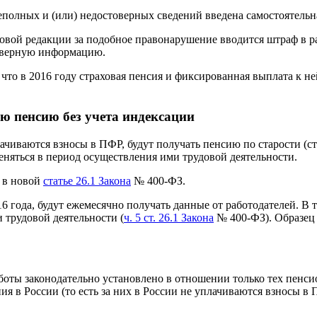
еполных и (или) недостоверных сведений введена самостоятельна
новой редакции за подобное правонарушение вводится штраф в р
товерную информацию.
что в 2016 году страховая пенсия и фиксированная выплата к н
ю пенсию без учета индексации
лачиваются взносы в ПФР, будут получать пенсию по старости (
няться в период осуществления ими трудовой деятельности.
 в новой
статье 26.1 Закона
№ 400-ФЗ.
 года, будут ежемесячно получать данные от работодателей. В т
 трудовой деятельности (
ч. 5 ст. 26.1 Закона
№ 400-ФЗ). Образец 
оты законодательно установлено в отношении только тех пенсио
я в России (то есть за них в России не уплачиваются взносы в 