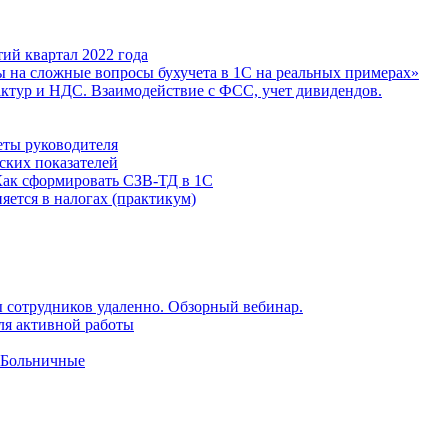
ий квартал 2022 года
ы на сложные вопросы бухучета в 1С на реальных примерах»
фактур и НДС. Взаимодействие с ФСС, учет дивидендов.
еты руководителя
ских показателей
Как сформировать СЗВ-ТД в 1С
яется в налогах (практикум)
 сотрудников удаленно. Обзорный вебинар.
для активной работы
 Больничные