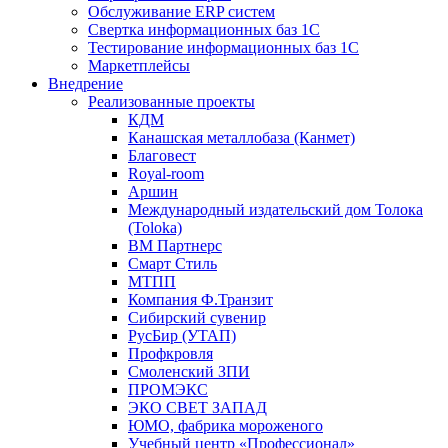
Обслуживание ERP систем
Свертка информационных баз 1С
Тестирование информационных баз 1С
Маркетплейсы
Внедрение
Реализованные проекты
КДМ
Канашская металлобаза (Канмет)
Благовест
Royal-room
Аршин
Международный издательский дом Толока
(Toloka)
ВМ Партнерс
Смарт Стиль
МТПП
Компания Ф.Транзит
Сибирский сувенир
РусБир (УТАП)
Профкровля
Смоленский ЗПИ
ПРОМЭКС
ЭКО СВЕТ ЗАПАД
ЮМО, фабрика мороженого
Учебный центр «Профессионал»