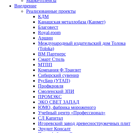
Маркетплейсы
Внедрение
Реализованные проекты
КДМ
Канашская металлобаза (Канмет)
Благовест
Royal-room
Аршин
Международный издательский дом Толока
(Toloka)
ВМ Партнерс
Смарт Стиль
МТПП
Компания Ф.Транзит
Сибирский сувенир
РусБир (УТАП)
Профкровля
Смоленский ЗПИ
ПРОМЭКС
ЭКО СВЕТ ЗАПАД
ЮМО, фабрика мороженого
Учебный центр «Профессионал»
СЛ Капитал
Игоревский завод древесностружечных плит
Эрудит Консалт