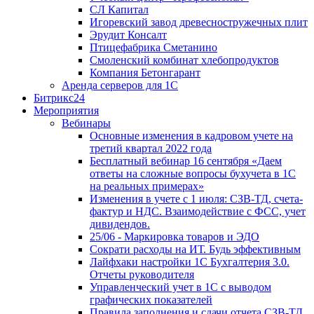
СЛ Капитал
Игоревский завод древесностружечных плит
Эрудит Консалт
Птицефабрика Сметанино
Смоленский комбинат хлебопродуктов
Компания Бетонгарант
Аренда серверов для 1С
Битрикс24
Мероприятия
Вебинары
Основные изменения в кадровом учете на
третий квартал 2022 года
Бесплатный вебинар 16 сентября «Даем
ответы на сложные вопросы бухучета в 1С
на реальных примерах»
Изменения в учете с 1 июля: СЗВ-ТД, счета-
фактур и НДС. Взаимодействие с ФСС, учет
дивидендов.
25/06 - Маркировка товаров и ЭДО
Сократи расходы на ИТ. Будь эффективным
Лайфхаки настройки 1С Бухгалтерия 3.0.
Отчеты руководителя
Управленческий учет в 1С с выводом
графических показателей
Правила заполнения и сдачи отчета СЗВ-ТД.