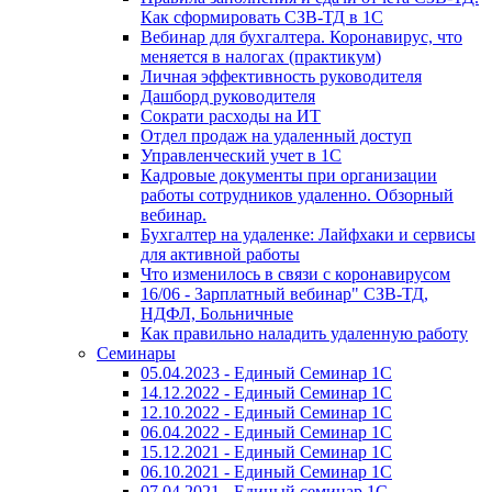
Как сформировать СЗВ-ТД в 1С
Вебинар для бухгалтера. Коронавирус, что
меняется в налогах (практикум)
Личная эффективность руководителя
Дашборд руководителя
Сократи расходы на ИТ
Отдел продаж на удаленный доступ
Управленческий учет в 1С
Кадровые документы при организации
работы сотрудников удаленно. Обзорный
вебинар.
Бухгалтер на удаленке: Лайфхаки и сервисы
для активной работы
Что изменилось в связи с коронавирусом
16/06 - Зарплатный вебинар" СЗВ-ТД,
НДФЛ, Больничные
Как правильно наладить удаленную работу
Семинары
05.04.2023 - Единый Семинар 1С
14.12.2022 - Единый Семинар 1С
12.10.2022 - Единый Семинар 1С
06.04.2022 - Единый Семинар 1С
15.12.2021 - Единый Семинар 1С
06.10.2021 - Единый Семинар 1С
07.04.2021 - Единый семинар 1С