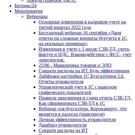
Аренда серверов для 1С
Битрикс24
Мероприятия
Вебинары
Основные изменения в кадровом учете на
третий квартал 2022 года
Бесплатный вебинар 16 сентября «Даем
ответы на сложные вопросы бухучета в 1С
на реальных примерах»
Изменения в учете с 1 июля: СЗВ-ТД, счета-
фактур и НДС. Взаимодействие с ФСС, учет
дивидендов.
25/06 - Маркировка товаров и ЭДО
Сократи расходы на ИТ. Будь эффективным
Лайфхаки настройки 1С Бухгалтерия 3.0.
Отчеты руководителя
Управленческий учет в 1С с выводом
графических показателей
Правила заполнения и сдачи отчета СЗВ-ТД.
Как сформировать СЗВ-ТД в 1С
Вебинар для бухгалтера. Коронавирус, что
меняется в налогах (практикум)
Личная эффективность руководителя
Дашборд руководителя
Сократи расходы на ИТ