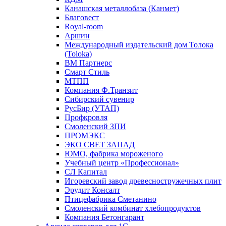
Канашская металлобаза (Канмет)
Благовест
Royal-room
Аршин
Международный издательский дом Толока
(Toloka)
ВМ Партнерс
Смарт Стиль
МТПП
Компания Ф.Транзит
Сибирский сувенир
РусБир (УТАП)
Профкровля
Смоленский ЗПИ
ПРОМЭКС
ЭКО СВЕТ ЗАПАД
ЮМО, фабрика мороженого
Учебный центр «Профессионал»
СЛ Капитал
Игоревский завод древесностружечных плит
Эрудит Консалт
Птицефабрика Сметанино
Смоленский комбинат хлебопродуктов
Компания Бетонгарант