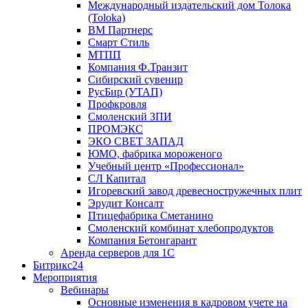
Международный издательский дом Толока
(Toloka)
ВМ Партнерс
Смарт Стиль
МТПП
Компания Ф.Транзит
Сибирский сувенир
РусБир (УТАП)
Профкровля
Смоленский ЗПИ
ПРОМЭКС
ЭКО СВЕТ ЗАПАД
ЮМО, фабрика мороженого
Учебный центр «Профессионал»
СЛ Капитал
Игоревский завод древесностружечных плит
Эрудит Консалт
Птицефабрика Сметанино
Смоленский комбинат хлебопродуктов
Компания Бетонгарант
Аренда серверов для 1С
Битрикс24
Мероприятия
Вебинары
Основные изменения в кадровом учете на