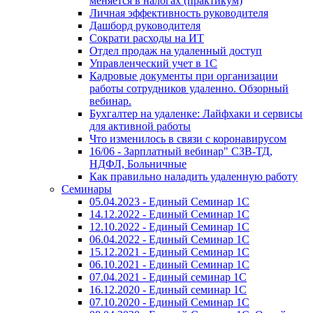
меняется в налогах (практикум)
Личная эффективность руководителя
Дашборд руководителя
Сократи расходы на ИТ
Отдел продаж на удаленный доступ
Управленческий учет в 1С
Кадровые документы при организации
работы сотрудников удаленно. Обзорный
вебинар.
Бухгалтер на удаленке: Лайфхаки и сервисы
для активной работы
Что изменилось в связи с коронавирусом
16/06 - Зарплатный вебинар" СЗВ-ТД,
НДФЛ, Больничные
Как правильно наладить удаленную работу
Семинары
05.04.2023 - Единый Семинар 1С
14.12.2022 - Единый Семинар 1С
12.10.2022 - Единый Семинар 1С
06.04.2022 - Единый Семинар 1С
15.12.2021 - Единый Семинар 1С
06.10.2021 - Единый Семинар 1С
07.04.2021 - Единый семинар 1С
16.12.2020 - Единый семинар 1С
07.10.2020 - Единый Семинар 1С