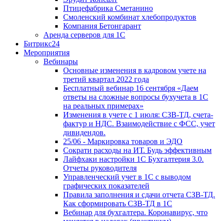
Птицефабрика Сметанино
Смоленский комбинат хлебопродуктов
Компания Бетонгарант
Аренда серверов для 1С
Битрикс24
Мероприятия
Вебинары
Основные изменения в кадровом учете на
третий квартал 2022 года
Бесплатный вебинар 16 сентября «Даем
ответы на сложные вопросы бухучета в 1С
на реальных примерах»
Изменения в учете с 1 июля: СЗВ-ТД, счета-
фактур и НДС. Взаимодействие с ФСС, учет
дивидендов.
25/06 - Маркировка товаров и ЭДО
Сократи расходы на ИТ. Будь эффективным
Лайфхаки настройки 1С Бухгалтерия 3.0.
Отчеты руководителя
Управленческий учет в 1С с выводом
графических показателей
Правила заполнения и сдачи отчета СЗВ-ТД.
Как сформировать СЗВ-ТД в 1С
Вебинар для бухгалтера. Коронавирус, что