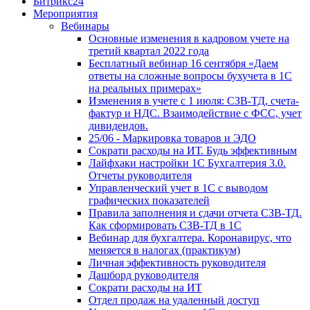
Битрикс24
Мероприятия
Вебинары
Основные изменения в кадровом учете на
третий квартал 2022 года
Бесплатный вебинар 16 сентября «Даем
ответы на сложные вопросы бухучета в 1С
на реальных примерах»
Изменения в учете с 1 июля: СЗВ-ТД, счета-
фактур и НДС. Взаимодействие с ФСС, учет
дивидендов.
25/06 - Маркировка товаров и ЭДО
Сократи расходы на ИТ. Будь эффективным
Лайфхаки настройки 1С Бухгалтерия 3.0.
Отчеты руководителя
Управленческий учет в 1С с выводом
графических показателей
Правила заполнения и сдачи отчета СЗВ-ТД.
Как сформировать СЗВ-ТД в 1С
Вебинар для бухгалтера. Коронавирус, что
меняется в налогах (практикум)
Личная эффективность руководителя
Дашборд руководителя
Сократи расходы на ИТ
Отдел продаж на удаленный доступ