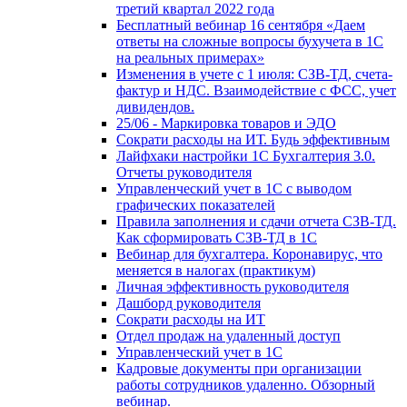
третий квартал 2022 года
Бесплатный вебинар 16 сентября «Даем
ответы на сложные вопросы бухучета в 1С
на реальных примерах»
Изменения в учете с 1 июля: СЗВ-ТД, счета-
фактур и НДС. Взаимодействие с ФСС, учет
дивидендов.
25/06 - Маркировка товаров и ЭДО
Сократи расходы на ИТ. Будь эффективным
Лайфхаки настройки 1С Бухгалтерия 3.0.
Отчеты руководителя
Управленческий учет в 1С с выводом
графических показателей
Правила заполнения и сдачи отчета СЗВ-ТД.
Как сформировать СЗВ-ТД в 1С
Вебинар для бухгалтера. Коронавирус, что
меняется в налогах (практикум)
Личная эффективность руководителя
Дашборд руководителя
Сократи расходы на ИТ
Отдел продаж на удаленный доступ
Управленческий учет в 1С
Кадровые документы при организации
работы сотрудников удаленно. Обзорный
вебинар.