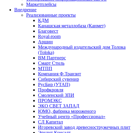
Маркетплейсы
Внедрение
Реализованные проекты
КДМ
Канашская металлобаза (Канмет)
Благовест
Royal-room
Аршин
Международный издательский дом Толока
(Toloka)
ВМ Партнерс
Смарт Стиль
МТПП
Компания Ф.Транзит
Сибирский сувенир
РусБир (УТАП)
Профкровля
Смоленский ЗПИ
ПРОМЭКС
ЭКО СВЕТ ЗАПАД
ЮМО, фабрика мороженого
Учебный центр «Профессионал»
СЛ Капитал
Игоревский завод древесностружечных плит
Эрудит Консалт