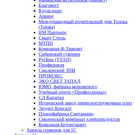
Благовест
Royal-room
Аршин
Международный издательский дом Толока
(Toloka)
ВМ Партнерс
Смарт Стиль
МТПП
Компания Ф.Транзит
Сибирский сувенир
РусБир (УТАП)
Профкровля
Смоленский ЗПИ
ПРОМЭКС
ЭКО СВЕТ ЗАПАД
ЮМО, фабрика мороженого
Учебный центр «Профессионал»
СЛ Капитал
Игоревский завод древесностружечных плит
Эрудит Консалт
Птицефабрика Сметанино
Смоленский комбинат хлебопродуктов
Компания Бетонгарант
Аренда серверов для 1С