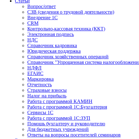
Статьи
Вопрос/ответ
СЗВ (сведения о трудовой деятельности)
Внедрение 1С
CRM
Контрольно-кассовая техника (ККТ)
Электронная подпись
НДС
Справочник кадровика
Юридическая поддержка
Справочник хозяйственных операций
Справочник "Упрощенная система налогообложени
НДФЛ
ЕГАИС
Маркировка
Отчетность
Страховые взносы
Налог на прибыль
Работа с программой КАМИН
Работа с программой 1С:Бухгалтерия
Сервисы 1С
Работа с программой 1С:ЗУП
Помощь бухгалтеру и руководителю
Для бюджетных учреждений
Ответы на вопросы посетителей семинаров