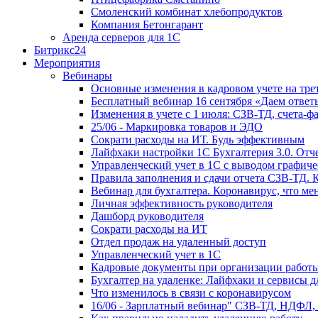
Смоленский комбинат хлебопродуктов
Компания Бетонгарант
Аренда серверов для 1С
Битрикс24
Мероприятия
Вебинары
Основные изменения в кадровом учете на трет
Бесплатный вебинар 16 сентября «Даем ответ
Изменения в учете с 1 июля: СЗВ-ТД, счета-
25/06 - Маркировка товаров и ЭДО
Сократи расходы на ИТ. Будь эффективным
Лайфхаки настройки 1С Бухгалтерия 3.0. Отч
Управленческий учет в 1С с выводом графиче
Правила заполнения и сдачи отчета СЗВ-ТД. 
Вебинар для бухгалтера. Коронавирус, что мен
Личная эффективность руководителя
Дашборд руководителя
Сократи расходы на ИТ
Отдел продаж на удаленный доступ
Управленческий учет в 1С
Кадровые документы при организации работы
Бухгалтер на удаленке: Лайфхаки и сервисы 
Что изменилось в связи с коронавирусом
16/06 - Зарплатный вебинар" СЗВ-ТД, НДФЛ,