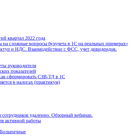
ий квартал 2022 года
ы на сложные вопросы бухучета в 1С на реальных примерах»
фактур и НДС. Взаимодействие с ФСС, учет дивидендов.
еты руководителя
ских показателей
Как сформировать СЗВ-ТД в 1С
яется в налогах (практикум)
 сотрудников удаленно. Обзорный вебинар.
для активной работы
 Больничные