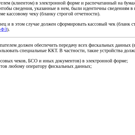
телем (клиентом) в электронной форме и распечатанный на бума
чтобы сведения, указанные в нем, были идентичны сведениям в к
е кассовому чеку (бланку строгой отчетности).
ец и в этом случае должен сформировать кассовый чек (бланк ст
0-ФЗ
).
купателем должен обеспечить передачу всех фискальных данных 
льзовать специальные ККТ. В частности, такие устройства долж
совых чеков, БСО и иных документов) в электронной форме;
нтов любому оператору фискальных данных;