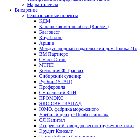
Маркетплейсы
Внедрение
Реализованные проекты
КДМ
Канашская металлобаза (Канмет)
Благовест
Royal-room
Аршин
Международный издательский дом Толока (To
ВМ Партнерс
Смарт Стиль
МТПП
Компания Ф.Транзит
Сибирский сувенир
РусБир (УТАП)
Профкровля
Смоленский ЗПИ
ПРОМЭКС
ЭКО СВЕТ ЗАПАД
ЮМО, фабрика мороженого
Учебный центр «Профессионал»
СЛ Капитал
Игоревский завод древесностружечных плит
Эрудит Консалт
Птицефабрика Сметанино