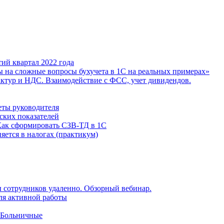
ий квартал 2022 года
ы на сложные вопросы бухучета в 1С на реальных примерах»
фактур и НДС. Взаимодействие с ФСС, учет дивидендов.
еты руководителя
ских показателей
Как сформировать СЗВ-ТД в 1С
яется в налогах (практикум)
 сотрудников удаленно. Обзорный вебинар.
для активной работы
 Больничные