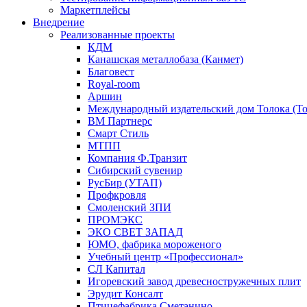
Маркетплейсы
Внедрение
Реализованные проекты
КДМ
Канашская металлобаза (Канмет)
Благовест
Royal-room
Аршин
Международный издательский дом Толока (To
ВМ Партнерс
Смарт Стиль
МТПП
Компания Ф.Транзит
Сибирский сувенир
РусБир (УТАП)
Профкровля
Смоленский ЗПИ
ПРОМЭКС
ЭКО СВЕТ ЗАПАД
ЮМО, фабрика мороженого
Учебный центр «Профессионал»
СЛ Капитал
Игоревский завод древесностружечных плит
Эрудит Консалт
Птицефабрика Сметанино