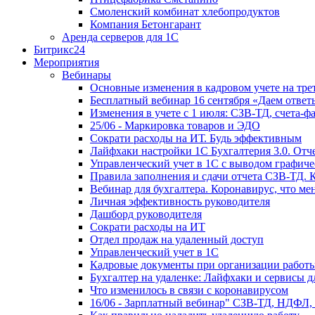
Смоленский комбинат хлебопродуктов
Компания Бетонгарант
Аренда серверов для 1С
Битрикс24
Мероприятия
Вебинары
Основные изменения в кадровом учете на трет
Бесплатный вебинар 16 сентября «Даем ответ
Изменения в учете с 1 июля: СЗВ-ТД, счета-
25/06 - Маркировка товаров и ЭДО
Сократи расходы на ИТ. Будь эффективным
Лайфхаки настройки 1С Бухгалтерия 3.0. Отч
Управленческий учет в 1С с выводом графиче
Правила заполнения и сдачи отчета СЗВ-ТД. 
Вебинар для бухгалтера. Коронавирус, что мен
Личная эффективность руководителя
Дашборд руководителя
Сократи расходы на ИТ
Отдел продаж на удаленный доступ
Управленческий учет в 1С
Кадровые документы при организации работы
Бухгалтер на удаленке: Лайфхаки и сервисы 
Что изменилось в связи с коронавирусом
16/06 - Зарплатный вебинар" СЗВ-ТД, НДФЛ,