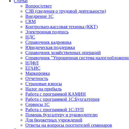
Статьи
Вопрос/ответ
СЗВ (сведения о трудовой деятельности)
Внедрение 1С
CRM
Контрольно-кассовая техника (ККТ)
Электронная подпись
НДС
Справочник кадровика
Юридическая поддержка
Справочник хозяйственных операций
Справочник "Упрощенная система налогообложени
НДФЛ
ЕГАИС
Маркировка
Отчетность
Страховые взносы
Налог на прибыль
Работа с программой КАМИН
Работа с программой 1С:Бухгалтерия
Сервисы 1С
Работа с программой 1С:ЗУП
Помощь бухгалтеру и руководителю
Для бюджетных учреждений
Ответы на вопросы посетителей семинаров