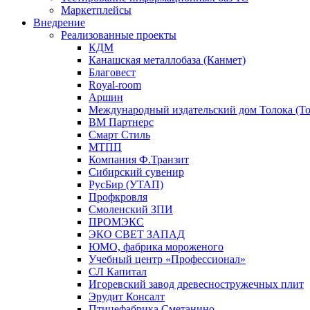
Маркетплейсы
Внедрение
Реализованные проекты
КДМ
Канашская металлобаза (Канмет)
Благовест
Royal-room
Аршин
Международный издательский дом Толока (To
ВМ Партнерс
Смарт Стиль
МТПП
Компания Ф.Транзит
Сибирский сувенир
РусБир (УТАП)
Профкровля
Смоленский ЗПИ
ПРОМЭКС
ЭКО СВЕТ ЗАПАД
ЮМО, фабрика мороженого
Учебный центр «Профессионал»
СЛ Капитал
Игоревский завод древесностружечных плит
Эрудит Консалт
Птицефабрика Сметанино