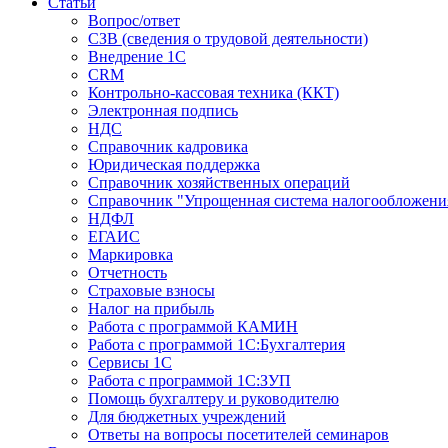
Статьи
Вопрос/ответ
СЗВ (сведения о трудовой деятельности)
Внедрение 1С
CRM
Контрольно-кассовая техника (ККТ)
Электронная подпись
НДС
Справочник кадровика
Юридическая поддержка
Справочник хозяйственных операций
Справочник "Упрощенная система налогообложени
НДФЛ
ЕГАИС
Маркировка
Отчетность
Страховые взносы
Налог на прибыль
Работа с программой КАМИН
Работа с программой 1С:Бухгалтерия
Сервисы 1С
Работа с программой 1С:ЗУП
Помощь бухгалтеру и руководителю
Для бюджетных учреждений
Ответы на вопросы посетителей семинаров