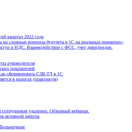
ий квартал 2022 года
ы на сложные вопросы бухучета в 1С на реальных примерах»
фактур и НДС. Взаимодействие с ФСС, учет дивидендов.
еты руководителя
ских показателей
Как сформировать СЗВ-ТД в 1С
яется в налогах (практикум)
 сотрудников удаленно. Обзорный вебинар.
для активной работы
 Больничные