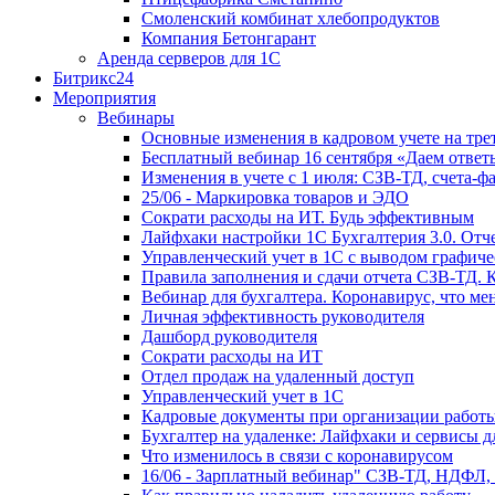
Смоленский комбинат хлебопродуктов
Компания Бетонгарант
Аренда серверов для 1С
Битрикс24
Мероприятия
Вебинары
Основные изменения в кадровом учете на трет
Бесплатный вебинар 16 сентября «Даем ответ
Изменения в учете с 1 июля: СЗВ-ТД, счета-
25/06 - Маркировка товаров и ЭДО
Сократи расходы на ИТ. Будь эффективным
Лайфхаки настройки 1С Бухгалтерия 3.0. Отч
Управленческий учет в 1С с выводом графиче
Правила заполнения и сдачи отчета СЗВ-ТД. 
Вебинар для бухгалтера. Коронавирус, что мен
Личная эффективность руководителя
Дашборд руководителя
Сократи расходы на ИТ
Отдел продаж на удаленный доступ
Управленческий учет в 1С
Кадровые документы при организации работы
Бухгалтер на удаленке: Лайфхаки и сервисы 
Что изменилось в связи с коронавирусом
16/06 - Зарплатный вебинар" СЗВ-ТД, НДФЛ,