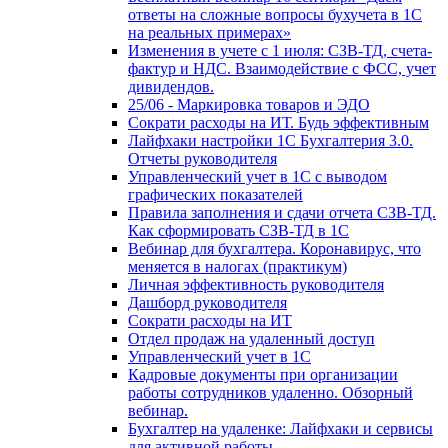
ответы на сложные вопросы бухучета в 1С
на реальных примерах»
Изменения в учете с 1 июля: СЗВ-ТД, счета-
фактур и НДС. Взаимодействие с ФСС, учет
дивидендов.
25/06 - Маркировка товаров и ЭДО
Сократи расходы на ИТ. Будь эффективным
Лайфхаки настройки 1С Бухгалтерия 3.0.
Отчеты руководителя
Управленческий учет в 1С с выводом
графических показателей
Правила заполнения и сдачи отчета СЗВ-ТД.
Как сформировать СЗВ-ТД в 1С
Вебинар для бухгалтера. Коронавирус, что
меняется в налогах (практикум)
Личная эффективность руководителя
Дашборд руководителя
Сократи расходы на ИТ
Отдел продаж на удаленный доступ
Управленческий учет в 1С
Кадровые документы при организации
работы сотрудников удаленно. Обзорный
вебинар.
Бухгалтер на удаленке: Лайфхаки и сервисы
для активной работы