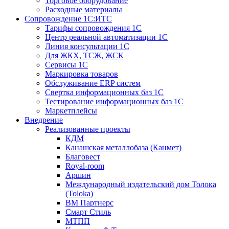
Торговое оборудование
Расходные материалы
Сопровождение 1С:ИТС
Тарифы сопровождения 1С
Центр реальной автоматизации 1С
Линия консультации 1С
Для ЖКХ, ТСЖ, ЖСК
Сервисы 1С
Маркировка товаров
Обслуживание ERP систем
Свертка информационных баз 1С
Тестирование информационных баз 1С
Маркетплейсы
Внедрение
Реализованные проекты
КДМ
Канашская металлобаза (Канмет)
Благовест
Royal-room
Аршин
Международный издательский дом Толока
(Toloka)
ВМ Партнерс
Смарт Стиль
МТПП