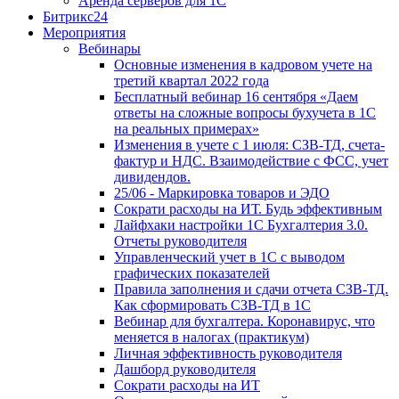
Аренда серверов для 1С
Битрикс24
Мероприятия
Вебинары
Основные изменения в кадровом учете на
третий квартал 2022 года
Бесплатный вебинар 16 сентября «Даем
ответы на сложные вопросы бухучета в 1С
на реальных примерах»
Изменения в учете с 1 июля: СЗВ-ТД, счета-
фактур и НДС. Взаимодействие с ФСС, учет
дивидендов.
25/06 - Маркировка товаров и ЭДО
Сократи расходы на ИТ. Будь эффективным
Лайфхаки настройки 1С Бухгалтерия 3.0.
Отчеты руководителя
Управленческий учет в 1С с выводом
графических показателей
Правила заполнения и сдачи отчета СЗВ-ТД.
Как сформировать СЗВ-ТД в 1С
Вебинар для бухгалтера. Коронавирус, что
меняется в налогах (практикум)
Личная эффективность руководителя
Дашборд руководителя
Сократи расходы на ИТ