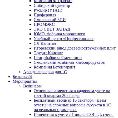
Компания Ф.Транзит
Сибирский сувенир
РусБир (УТАП)
Профкровля
Смоленский ЗПИ
ПРОМЭКС
ЭКО СВЕТ ЗАПАД
ЮМО, фабрика мороженого
Учебный центр «Профессионал»
СЛ Капитал
Игоревский завод древесностружечных плит
Эрудит Консалт
Птицефабрика Сметанино
Смоленский комбинат хлебопродуктов
Компания Бетонгарант
Аренда серверов для 1С
Битрикс24
Мероприятия
Вебинары
Основные изменения в кадровом учете на
третий квартал 2022 года
Бесплатный вебинар 16 сентября «Даем
ответы на сложные вопросы бухучета в 1С
на реальных примерах»
Изменения в учете с 1 июля: СЗВ-ТД, счета-