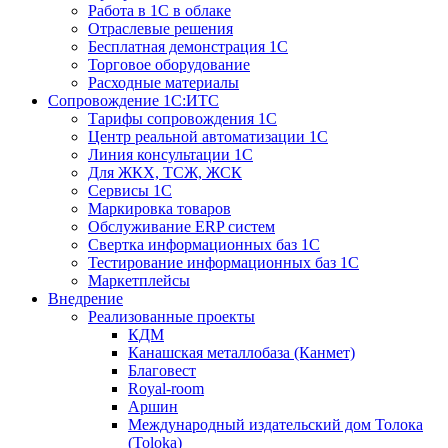
Работа в 1С в облаке
Отраслевые решения
Бесплатная демонстрация 1С
Торговое оборудование
Расходные материалы
Сопровождение 1С:ИТС
Тарифы сопровождения 1С
Центр реальной автоматизации 1С
Линия консультации 1С
Для ЖКХ, ТСЖ, ЖСК
Сервисы 1С
Маркировка товаров
Обслуживание ERP систем
Свертка информационных баз 1С
Тестирование информационных баз 1С
Маркетплейсы
Внедрение
Реализованные проекты
КДМ
Канашская металлобаза (Канмет)
Благовест
Royal-room
Аршин
Международный издательский дом Толока
(Toloka)