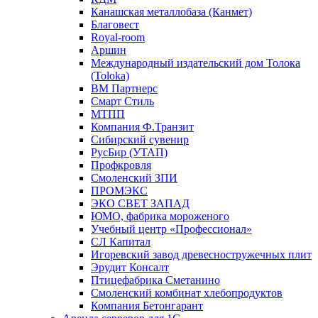
Канашская металлобаза (Канмет)
Благовест
Royal-room
Аршин
Международный издательский дом Толока
(Toloka)
ВМ Партнерс
Смарт Стиль
МТПП
Компания Ф.Транзит
Сибирский сувенир
РусБир (УТАП)
Профкровля
Смоленский ЗПИ
ПРОМЭКС
ЭКО СВЕТ ЗАПАД
ЮМО, фабрика мороженого
Учебный центр «Профессионал»
СЛ Капитал
Игоревский завод древесностружечных плит
Эрудит Консалт
Птицефабрика Сметанино
Смоленский комбинат хлебопродуктов
Компания Бетонгарант