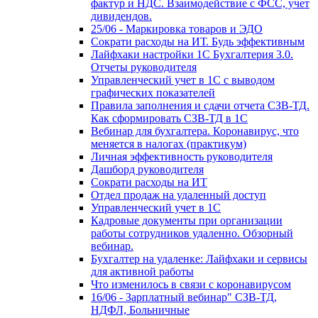
фактур и НДС. Взаимодействие с ФСС, учет
дивидендов.
25/06 - Маркировка товаров и ЭДО
Сократи расходы на ИТ. Будь эффективным
Лайфхаки настройки 1С Бухгалтерия 3.0.
Отчеты руководителя
Управленческий учет в 1С с выводом
графических показателей
Правила заполнения и сдачи отчета СЗВ-ТД.
Как сформировать СЗВ-ТД в 1С
Вебинар для бухгалтера. Коронавирус, что
меняется в налогах (практикум)
Личная эффективность руководителя
Дашборд руководителя
Сократи расходы на ИТ
Отдел продаж на удаленный доступ
Управленческий учет в 1С
Кадровые документы при организации
работы сотрудников удаленно. Обзорный
вебинар.
Бухгалтер на удаленке: Лайфхаки и сервисы
для активной работы
Что изменилось в связи с коронавирусом
16/06 - Зарплатный вебинар" СЗВ-ТД,
НДФЛ, Больничные