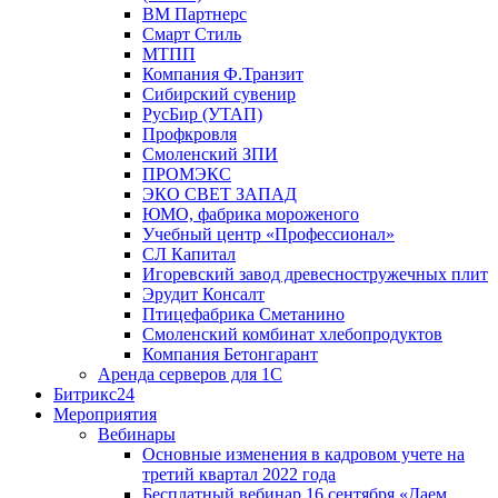
ВМ Партнерс
Смарт Стиль
МТПП
Компания Ф.Транзит
Сибирский сувенир
РусБир (УТАП)
Профкровля
Смоленский ЗПИ
ПРОМЭКС
ЭКО СВЕТ ЗАПАД
ЮМО, фабрика мороженого
Учебный центр «Профессионал»
СЛ Капитал
Игоревский завод древесностружечных плит
Эрудит Консалт
Птицефабрика Сметанино
Смоленский комбинат хлебопродуктов
Компания Бетонгарант
Аренда серверов для 1С
Битрикс24
Мероприятия
Вебинары
Основные изменения в кадровом учете на
третий квартал 2022 года
Бесплатный вебинар 16 сентября «Даем