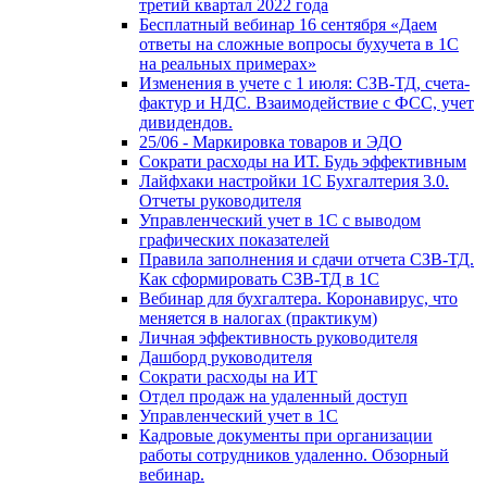
третий квартал 2022 года
Бесплатный вебинар 16 сентября «Даем
ответы на сложные вопросы бухучета в 1С
на реальных примерах»
Изменения в учете с 1 июля: СЗВ-ТД, счета-
фактур и НДС. Взаимодействие с ФСС, учет
дивидендов.
25/06 - Маркировка товаров и ЭДО
Сократи расходы на ИТ. Будь эффективным
Лайфхаки настройки 1С Бухгалтерия 3.0.
Отчеты руководителя
Управленческий учет в 1С с выводом
графических показателей
Правила заполнения и сдачи отчета СЗВ-ТД.
Как сформировать СЗВ-ТД в 1С
Вебинар для бухгалтера. Коронавирус, что
меняется в налогах (практикум)
Личная эффективность руководителя
Дашборд руководителя
Сократи расходы на ИТ
Отдел продаж на удаленный доступ
Управленческий учет в 1С
Кадровые документы при организации
работы сотрудников удаленно. Обзорный
вебинар.