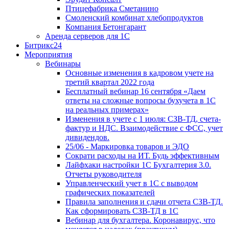
Птицефабрика Сметанино
Смоленский комбинат хлебопродуктов
Компания Бетонгарант
Аренда серверов для 1С
Битрикс24
Мероприятия
Вебинары
Основные изменения в кадровом учете на
третий квартал 2022 года
Бесплатный вебинар 16 сентября «Даем
ответы на сложные вопросы бухучета в 1С
на реальных примерах»
Изменения в учете с 1 июля: СЗВ-ТД, счета-
фактур и НДС. Взаимодействие с ФСС, учет
дивидендов.
25/06 - Маркировка товаров и ЭДО
Сократи расходы на ИТ. Будь эффективным
Лайфхаки настройки 1С Бухгалтерия 3.0.
Отчеты руководителя
Управленческий учет в 1С с выводом
графических показателей
Правила заполнения и сдачи отчета СЗВ-ТД.
Как сформировать СЗВ-ТД в 1С
Вебинар для бухгалтера. Коронавирус, что