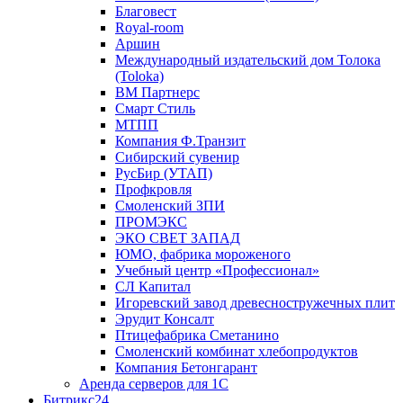
Благовест
Royal-room
Аршин
Международный издательский дом Толока
(Toloka)
ВМ Партнерс
Смарт Стиль
МТПП
Компания Ф.Транзит
Сибирский сувенир
РусБир (УТАП)
Профкровля
Смоленский ЗПИ
ПРОМЭКС
ЭКО СВЕТ ЗАПАД
ЮМО, фабрика мороженого
Учебный центр «Профессионал»
СЛ Капитал
Игоревский завод древесностружечных плит
Эрудит Консалт
Птицефабрика Сметанино
Смоленский комбинат хлебопродуктов
Компания Бетонгарант
Аренда серверов для 1С
Битрикс24