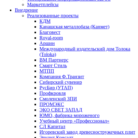
Маркетплейсы
Внедрение
Реализованные проекты
КДМ
Канашская металлобаза (Канмет)
Благовест
Royal-room
Аршин
Международный издательский дом Толока
(Toloka)
ВМ Партнерс
Смарт Стиль
МТПП
Компания Ф.Транзит
Сибирский сувенир
РусБир (УТАП)
Профкровля
Смоленский ЗПИ
ПРОМЭКС
ЭКО СВЕТ ЗАПАД
ЮМО, фабрика мороженого
Учебный центр «Профессионал»
СЛ Капитал
Игоревский завод древесностружечных плит
Эрудит Консалт