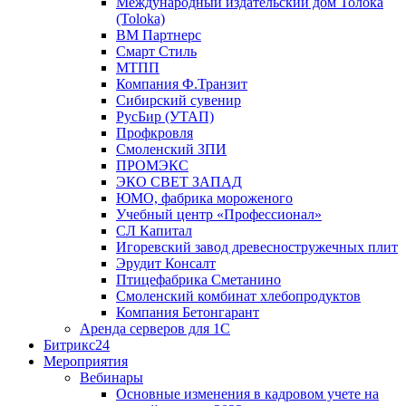
Международный издательский дом Толока
(Toloka)
ВМ Партнерс
Смарт Стиль
МТПП
Компания Ф.Транзит
Сибирский сувенир
РусБир (УТАП)
Профкровля
Смоленский ЗПИ
ПРОМЭКС
ЭКО СВЕТ ЗАПАД
ЮМО, фабрика мороженого
Учебный центр «Профессионал»
СЛ Капитал
Игоревский завод древесностружечных плит
Эрудит Консалт
Птицефабрика Сметанино
Смоленский комбинат хлебопродуктов
Компания Бетонгарант
Аренда серверов для 1С
Битрикс24
Мероприятия
Вебинары
Основные изменения в кадровом учете на