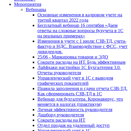
Мероприятия
Вебинары
Основные изменения в кадровом учете на
третий квартал 2022 года
Бесплатный вебинар 16 сентября «Даем
ответы на сложные вопросы бухучета в 1С
на реальных примерах»
Изменения в учете с 1 июля: СЗВ-ТД, счета-
фактур и НДС. Взаимодействие с ФСС, учет
дивидендов.
25/06 - Маркировка товаров и ЭДО
Сократи расходы на ИТ. Будь эффективным
Лайфхаки настройки 1С Бухгалтерия 3.0.
Отчеты руководителя
Управленческий учет в 1С с выводом
графических показателей
Правила заполнения и сдачи отчета СЗВ-ТД.
Как сформировать СЗВ-ТД в 1С
Вебинар для бухгалтера. Коронавирус, что
меняется в налогах (практикум)
Личная эффективность руководителя
Дашборд руководителя
Сократи расходы на ИТ
Отдел продаж на удаленный доступ
Управленческий учет в 1С