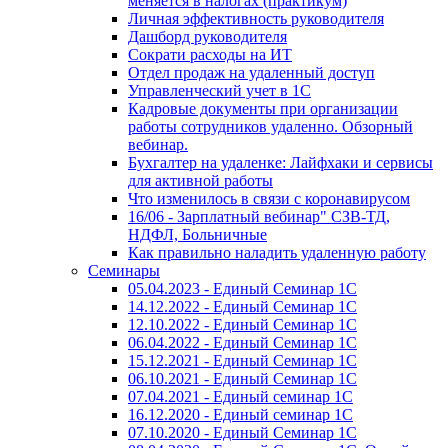
меняется в налогах (практикум)
Личная эффективность руководителя
Дашборд руководителя
Сократи расходы на ИТ
Отдел продаж на удаленный доступ
Управленческий учет в 1С
Кадровые документы при организации
работы сотрудников удаленно. Обзорный
вебинар.
Бухгалтер на удаленке: Лайфхаки и сервисы
для активной работы
Что изменилось в связи с коронавирусом
16/06 - Зарплатный вебинар" СЗВ-ТД,
НДФЛ, Больничные
Как правильно наладить удаленную работу
Семинары
05.04.2023 - Единый Семинар 1С
14.12.2022 - Единый Семинар 1С
12.10.2022 - Единый Семинар 1С
06.04.2022 - Единый Семинар 1С
15.12.2021 - Единый Семинар 1С
06.10.2021 - Единый Семинар 1С
07.04.2021 - Единый семинар 1С
16.12.2020 - Единый семинар 1С
07.10.2020 - Единый Семинар 1С