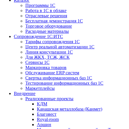
Каталог
Программы 1С
Работа в 1С в облаке
Отраслевые решения
Бесплатная демонстрация 1С
Торговое оборудование
Расходные материалы
Сопровождение 1С:ИТС
Тарифы сопровождения 1С
Центр реальной автоматизации 1С
Линия консультации 1С
Для ЖКХ, ТСЖ, ЖСК
Сервисы 1С
Маркировка товаров
Обслуживание ERP систем
Свертка информационных баз 1С
Тестирование информационных баз 1С
Маркетплейсы
Внедрение
Реализованные проекты
КДМ
Канашская металлобаза (Канмет)
Благовест
Royal-room
Аршин