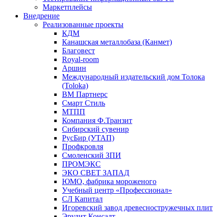
Маркетплейсы
Внедрение
Реализованные проекты
КДМ
Канашская металлобаза (Канмет)
Благовест
Royal-room
Аршин
Международный издательский дом Толока
(Toloka)
ВМ Партнерс
Смарт Стиль
МТПП
Компания Ф.Транзит
Сибирский сувенир
РусБир (УТАП)
Профкровля
Смоленский ЗПИ
ПРОМЭКС
ЭКО СВЕТ ЗАПАД
ЮМО, фабрика мороженого
Учебный центр «Профессионал»
СЛ Капитал
Игоревский завод древесностружечных плит
Эрудит Консалт