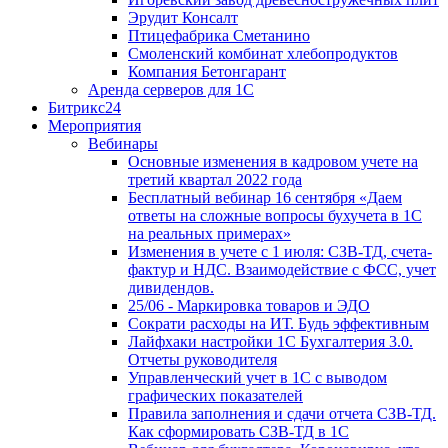
Эрудит Консалт
Птицефабрика Сметанино
Смоленский комбинат хлебопродуктов
Компания Бетонгарант
Аренда серверов для 1С
Битрикс24
Мероприятия
Вебинары
Основные изменения в кадровом учете на
третий квартал 2022 года
Бесплатный вебинар 16 сентября «Даем
ответы на сложные вопросы бухучета в 1С
на реальных примерах»
Изменения в учете с 1 июля: СЗВ-ТД, счета-
фактур и НДС. Взаимодействие с ФСС, учет
дивидендов.
25/06 - Маркировка товаров и ЭДО
Сократи расходы на ИТ. Будь эффективным
Лайфхаки настройки 1С Бухгалтерия 3.0.
Отчеты руководителя
Управленческий учет в 1С с выводом
графических показателей
Правила заполнения и сдачи отчета СЗВ-ТД.
Как сформировать СЗВ-ТД в 1С