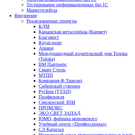
Тестирование информационных баз 1С
Маркетплейсы
Внедрение
Реализованные проекты
КДМ
Канашская металлобаза (Канмет)
Благовест
Royal-room
Аршин
Международный издательский дом Толока
(Toloka)
ВМ Партнерс
Смарт Стиль
МТПП
Компания Ф.Транзит
Сибирский сувенир
РусБир (УТАП)
Профкровля
Смоленский ЗПИ
ПРОМЭКС
ЭКО СВЕТ ЗАПАД
ЮМО, фабрика мороженого
Учебный центр «Профессионал»
СЛ Капитал
Игоревский завод древесностружечных плит