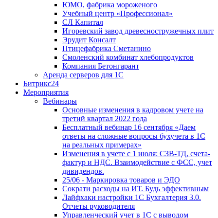
ЮМО, фабрика мороженого
Учебный центр «Профессионал»
СЛ Капитал
Игоревский завод древесностружечных плит
Эрудит Консалт
Птицефабрика Сметанино
Смоленский комбинат хлебопродуктов
Компания Бетонгарант
Аренда серверов для 1С
Битрикс24
Мероприятия
Вебинары
Основные изменения в кадровом учете на
третий квартал 2022 года
Бесплатный вебинар 16 сентября «Даем
ответы на сложные вопросы бухучета в 1С
на реальных примерах»
Изменения в учете с 1 июля: СЗВ-ТД, счета-
фактур и НДС. Взаимодействие с ФСС, учет
дивидендов.
25/06 - Маркировка товаров и ЭДО
Сократи расходы на ИТ. Будь эффективным
Лайфхаки настройки 1С Бухгалтерия 3.0.
Отчеты руководителя
Управленческий учет в 1С с выводом