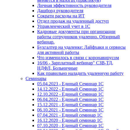
меняется в налогах (практикум)
Личная эффективность руководителя
Дашборд руководителя
Сократи расходы на ИТ
Отдел продаж на удаленный доступ
Управленческий учет в 1С
Кадровые документы при организации
работы сотрудников удаленно. Обзорный
вебинар.
Бухгалтер на удаленке: Лайфхаки и сервисы
для активной работы
Что изменилось в связи с коронавирусом
16/06 - Зарплатный вебинар" СЗВ-ТД,
НДФЛ, Больничные
Как правильно наладить удаленную работу
Семинары
05.04.2023 - Единый Семинар 1С
14.12.2022 - Единый Семинар 1С
12.10.2022 - Единый Семинар 1С
06.04.2022 - Единый Семинар 1С
15.12.2021 - Единый Семинар 1С
06.10.2021 - Единый Семинар 1С
07.04.2021 - Единый семинар 1С
16.12.2020 - Единый семинар 1С
07.10.2020 - Единый Семинар 1С