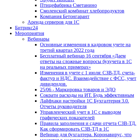
Птицефабрика Сметанино
Смоленский комбинат хлебопродуктов
Компания Бетонгарант
Аренда серверов для 1С
Битрикс24
Мероприятия
Вебинары
Основные изменения в кадровом учете на
третий квартал 2022 года
Бесплатный вебинар 16 сентября «Даем
ответы на сложные вопросы бухучета в 1С
на реальных примерах»
Изменения в учете с 1 июля: СЗВ-ТД, счета-
фактур и НДС. Взаимодействие с ФСС, учет
дивидендов.
25/06 - Маркировка товаров и ЭДО
Сократи расходы на ИТ. Будь эффективным
Лайфхаки настройки 1С Бухгалтерия 3.0.
Отчеты руководителя
Управленческий учет в 1С с выводом
графических показателей
Правила заполнения и сдачи отчета СЗВ-ТД.
Как сформировать СЗВ-ТД в 1С
Вебинар для бухгалтера. Коронавирус, что