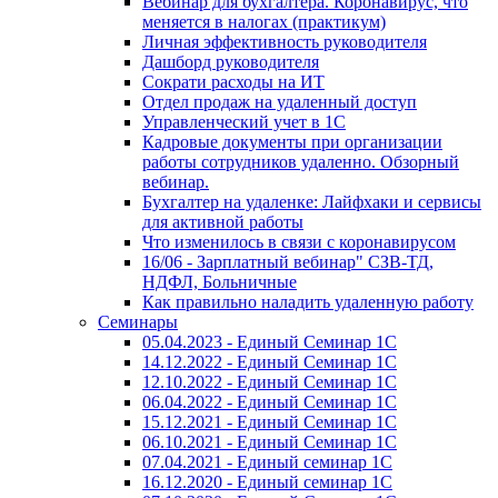
Вебинар для бухгалтера. Коронавирус, что
меняется в налогах (практикум)
Личная эффективность руководителя
Дашборд руководителя
Сократи расходы на ИТ
Отдел продаж на удаленный доступ
Управленческий учет в 1С
Кадровые документы при организации
работы сотрудников удаленно. Обзорный
вебинар.
Бухгалтер на удаленке: Лайфхаки и сервисы
для активной работы
Что изменилось в связи с коронавирусом
16/06 - Зарплатный вебинар" СЗВ-ТД,
НДФЛ, Больничные
Как правильно наладить удаленную работу
Семинары
05.04.2023 - Единый Семинар 1С
14.12.2022 - Единый Семинар 1С
12.10.2022 - Единый Семинар 1С
06.04.2022 - Единый Семинар 1С
15.12.2021 - Единый Семинар 1С
06.10.2021 - Единый Семинар 1С
07.04.2021 - Единый семинар 1С
16.12.2020 - Единый семинар 1С