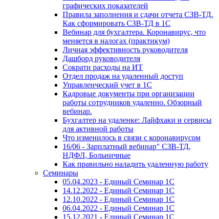
графических показателей
Правила заполнения и сдачи отчета СЗВ-ТД.
Как сформировать СЗВ-ТД в 1С
Вебинар для бухгалтера. Коронавирус, что
меняется в налогах (практикум)
Личная эффективность руководителя
Дашборд руководителя
Сократи расходы на ИТ
Отдел продаж на удаленный доступ
Управленческий учет в 1С
Кадровые документы при организации
работы сотрудников удаленно. Обзорный
вебинар.
Бухгалтер на удаленке: Лайфхаки и сервисы
для активной работы
Что изменилось в связи с коронавирусом
16/06 - Зарплатный вебинар" СЗВ-ТД,
НДФЛ, Больничные
Как правильно наладить удаленную работу
Семинары
05.04.2023 - Единый Семинар 1С
14.12.2022 - Единый Семинар 1С
12.10.2022 - Единый Семинар 1С
06.04.2022 - Единый Семинар 1С
15.12.2021 - Единый Семинар 1С