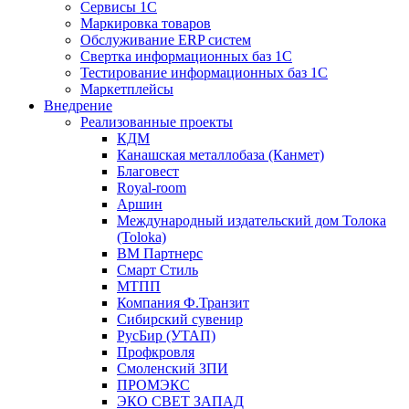
Сервисы 1С
Маркировка товаров
Обслуживание ERP систем
Свертка информационных баз 1С
Тестирование информационных баз 1С
Маркетплейсы
Внедрение
Реализованные проекты
КДМ
Канашская металлобаза (Канмет)
Благовест
Royal-room
Аршин
Международный издательский дом Толока
(Toloka)
ВМ Партнерс
Смарт Стиль
МТПП
Компания Ф.Транзит
Сибирский сувенир
РусБир (УТАП)
Профкровля
Смоленский ЗПИ
ПРОМЭКС
ЭКО СВЕТ ЗАПАД