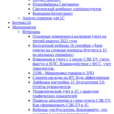
Птицефабрика Сметанино
Смоленский комбинат хлебопродуктов
Компания Бетонгарант
Аренда серверов для 1С
Битрикс24
Мероприятия
Вебинары
Основные изменения в кадровом учете на
третий квартал 2022 года
Бесплатный вебинар 16 сентября «Даем
ответы на сложные вопросы бухучета в 1С
на реальных примерах»
Изменения в учете с 1 июля: СЗВ-ТД, счета-
фактур и НДС. Взаимодействие с ФСС, учет
дивидендов.
25/06 - Маркировка товаров и ЭДО
Сократи расходы на ИТ. Будь эффективным
Лайфхаки настройки 1С Бухгалтерия 3.0.
Отчеты руководителя
Управленческий учет в 1С с выводом
графических показателей
Правила заполнения и сдачи отчета СЗВ-ТД.
Как сформировать СЗВ-ТД в 1С
Вебинар для бухгалтера. Коронавирус, что