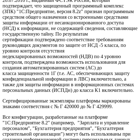
20.07.2010 г., выданный ФСТЭК России, который
подтверждает, что защищенный программный комплекс
(ЗПК) "1С:Предприятие, версия 8.2z" признан программным
средством общего назначения со встроенными средствами
защиты информации от несанкционированного доступа
(НСД) к информации, не содержащей сведения, составляющие
государственную тайну. По результатам
сертификации подтверждено соответствие требованиям
руководящих документов по защите от НСД -5 класса, по
уровню контроля отсутствия
недекларированных возможностей (НДВ) по 4 уровню
контроля, подтверждена возможность использования для
создания автоматизированных систем (АС) до
класса защищенности 1Г (т.е. АС, обеспечивающих защиту
конфиденциальной информации в ЛВС) включительно, а
также для защиты информации в информационных системах
персональных данных (ИСПДн) до класса К1 включительно.
Сертифицированные экземпляры платформы маркированы
знаками соответствия с № Г 420000 до № Г 429999.
Все конфигурации, разработанные на платформе
"1С:Предприятие 8.2" (например, "Зарплата и управление
персоналом", "Бухгалтерия предприятия", "Бухгалтерия
строительной организации") могут быть использованы при
создании информационной системы персональных данных