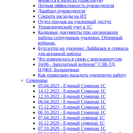
меняется в налогах (практикум)
Личная эффективность руководителя
Дашборд руководителя
Сократи расходы на ИТ
Отдел продаж на удаленный доступ
Управленческий учет в 1С
Кадровые документы при организации
работы сотрудников удаленно. Обзорный
вебинар.
Бухгалтер на удаленке: Лайфхаки и сервисы
для активной работы
Что изменилось в связи с коронавирусом
16/06 - Зарплатный вебинар" СЗВ-ТД,
НДФЛ, Больничные
Как правильно наладить удаленную работу
Семинары
05.04.2023 - Единый Семинар 1С
14.12.2022 - Единый Семинар 1С
12.10.2022 - Единый Семинар 1С
06.04.2022 - Единый Семинар 1С
15.12.2021 - Единый Семинар 1С
06.10.2021 - Единый Семинар 1С
07.04.2021 - Единый семинар 1С
16.12.2020 - Единый семинар 1С
07.10.2020 - Единый Семинар 1С