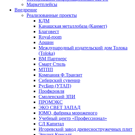
Маркетплейсы
Внедрение
Реализованные проекты
КДМ
Канашская металлобаза (Канмет)
Благовест
Royal-room
Аршин
Международный издательский дом Толока
(Toloka)
ВМ Партнерс
Смарт Стиль
МТПП
Компания Ф.Транзит
Сибирский сувенир
РусБир (УТАП)
Профкровля
Смоленский ЗПИ
ПРОМЭКС
ЭКО СВЕТ ЗАПАД
ЮМО, фабрика мороженого
Учебный центр «Профессионал»
СЛ Капитал
Игоревский завод древесностружечных плит
Эрудит Консалт