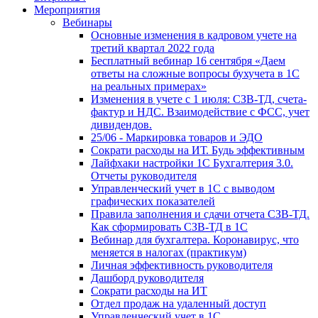
Мероприятия
Вебинары
Основные изменения в кадровом учете на
третий квартал 2022 года
Бесплатный вебинар 16 сентября «Даем
ответы на сложные вопросы бухучета в 1С
на реальных примерах»
Изменения в учете с 1 июля: СЗВ-ТД, счета-
фактур и НДС. Взаимодействие с ФСС, учет
дивидендов.
25/06 - Маркировка товаров и ЭДО
Сократи расходы на ИТ. Будь эффективным
Лайфхаки настройки 1С Бухгалтерия 3.0.
Отчеты руководителя
Управленческий учет в 1С с выводом
графических показателей
Правила заполнения и сдачи отчета СЗВ-ТД.
Как сформировать СЗВ-ТД в 1С
Вебинар для бухгалтера. Коронавирус, что
меняется в налогах (практикум)
Личная эффективность руководителя
Дашборд руководителя
Сократи расходы на ИТ
Отдел продаж на удаленный доступ
Управленческий учет в 1С