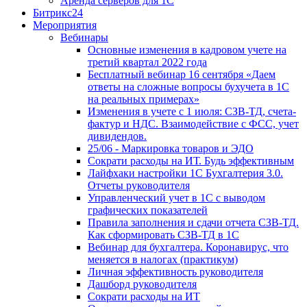
Аренда серверов для 1С
Битрикс24
Мероприятия
Вебинары
Основные изменения в кадровом учете на
третий квартал 2022 года
Бесплатный вебинар 16 сентября «Даем
ответы на сложные вопросы бухучета в 1С
на реальных примерах»
Изменения в учете с 1 июля: СЗВ-ТД, счета-
фактур и НДС. Взаимодействие с ФСС, учет
дивидендов.
25/06 - Маркировка товаров и ЭДО
Сократи расходы на ИТ. Будь эффективным
Лайфхаки настройки 1С Бухгалтерия 3.0.
Отчеты руководителя
Управленческий учет в 1С с выводом
графических показателей
Правила заполнения и сдачи отчета СЗВ-ТД.
Как сформировать СЗВ-ТД в 1С
Вебинар для бухгалтера. Коронавирус, что
меняется в налогах (практикум)
Личная эффективность руководителя
Дашборд руководителя
Сократи расходы на ИТ