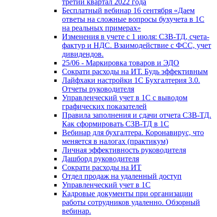
третий квартал 2022 года
Бесплатный вебинар 16 сентября «Даем
ответы на сложные вопросы бухучета в 1С
на реальных примерах»
Изменения в учете с 1 июля: СЗВ-ТД, счета-
фактур и НДС. Взаимодействие с ФСС, учет
дивидендов.
25/06 - Маркировка товаров и ЭДО
Сократи расходы на ИТ. Будь эффективным
Лайфхаки настройки 1С Бухгалтерия 3.0.
Отчеты руководителя
Управленческий учет в 1С с выводом
графических показателей
Правила заполнения и сдачи отчета СЗВ-ТД.
Как сформировать СЗВ-ТД в 1С
Вебинар для бухгалтера. Коронавирус, что
меняется в налогах (практикум)
Личная эффективность руководителя
Дашборд руководителя
Сократи расходы на ИТ
Отдел продаж на удаленный доступ
Управленческий учет в 1С
Кадровые документы при организации
работы сотрудников удаленно. Обзорный
вебинар.