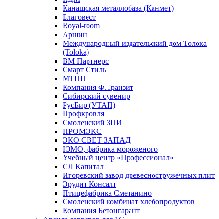
Канашская металлобаза (Канмет)
Благовест
Royal-room
Аршин
Международный издательский дом Толока
(Toloka)
ВМ Партнерс
Смарт Стиль
МТПП
Компания Ф.Транзит
Сибирский сувенир
РусБир (УТАП)
Профкровля
Смоленский ЗПИ
ПРОМЭКС
ЭКО СВЕТ ЗАПАД
ЮМО, фабрика мороженого
Учебный центр «Профессионал»
СЛ Капитал
Игоревский завод древесностружечных плит
Эрудит Консалт
Птицефабрика Сметанино
Смоленский комбинат хлебопродуктов
Компания Бетонгарант