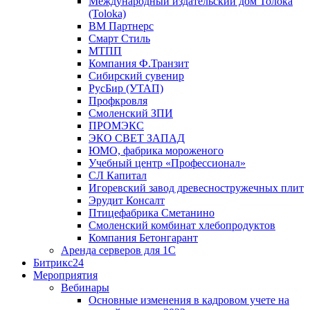
Международный издательский дом Толока
(Toloka)
ВМ Партнерс
Смарт Стиль
МТПП
Компания Ф.Транзит
Сибирский сувенир
РусБир (УТАП)
Профкровля
Смоленский ЗПИ
ПРОМЭКС
ЭКО СВЕТ ЗАПАД
ЮМО, фабрика мороженого
Учебный центр «Профессионал»
СЛ Капитал
Игоревский завод древесностружечных плит
Эрудит Консалт
Птицефабрика Сметанино
Смоленский комбинат хлебопродуктов
Компания Бетонгарант
Аренда серверов для 1С
Битрикс24
Мероприятия
Вебинары
Основные изменения в кадровом учете на