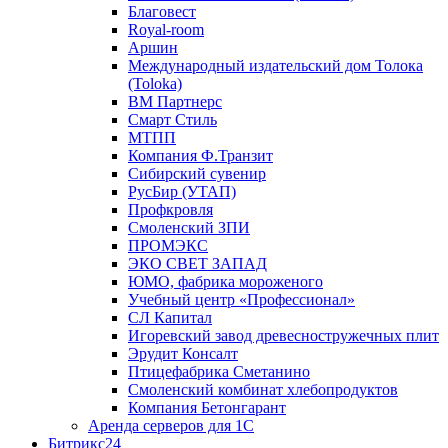
Благовест
Royal-room
Аршин
Международный издательский дом Толока
(Toloka)
ВМ Партнерс
Смарт Стиль
МТПП
Компания Ф.Транзит
Сибирский сувенир
РусБир (УТАП)
Профкровля
Смоленский ЗПИ
ПРОМЭКС
ЭКО СВЕТ ЗАПАД
ЮМО, фабрика мороженого
Учебный центр «Профессионал»
СЛ Капитал
Игоревский завод древесностружечных плит
Эрудит Консалт
Птицефабрика Сметанино
Смоленский комбинат хлебопродуктов
Компания Бетонгарант
Аренда серверов для 1С
Битрикс24