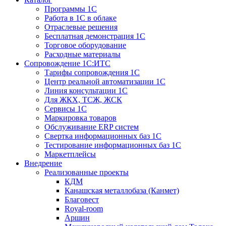
Программы 1С
Работа в 1С в облаке
Отраслевые решения
Бесплатная демонстрация 1С
Торговое оборудование
Расходные материалы
Сопровождение 1С:ИТС
Тарифы сопровождения 1С
Центр реальной автоматизации 1С
Линия консультации 1С
Для ЖКХ, ТСЖ, ЖСК
Сервисы 1С
Маркировка товаров
Обслуживание ERP систем
Свертка информационных баз 1С
Тестирование информационных баз 1С
Маркетплейсы
Внедрение
Реализованные проекты
КДМ
Канашская металлобаза (Канмет)
Благовест
Royal-room
Аршин